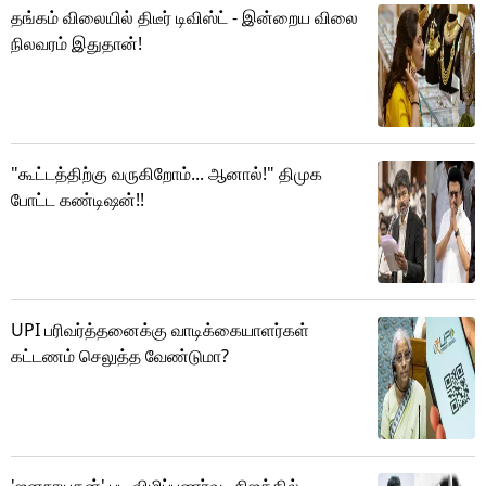
தங்கம் விலையில் திடீர் டிவிஸ்ட் - இன்றைய விலை
நிலவரம் இதுதான்!
"கூட்டத்திற்கு வருகிறோம்... ஆனால்!" திமுக
போட்ட கண்டிஷன்!!
UPI பரிவர்த்தனைக்கு வாடிக்கையாளர்கள்
கட்டணம் செலுத்த வேண்டுமா?
'ஜனநாயகன்' பட விழிப்புணர்வு.. நிஜத்தில்