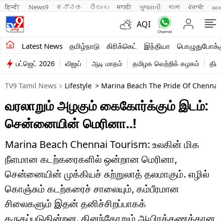
हिन्दी 
News9
ಕನ್ನಡ
తెలుగు
मराठी
ગુજરાતી
বাংলা
ਪੰਜਾਬੀ
മല
AQI
சமீபத்திய செய்திகள்
Latest News
தமிழ்நாடு
கிரிக்கெட்
இந்தியா
பொழுதுபோக்க
பட்ஜெட் 2026
விஜய்
ஆடி மாதம்
தமிழக வெற்றிக் கழகம்
திம
தமிழ்நாடு
TV9 Tamil News
Lifestyle
> Marina Beach The Pride Of Chennai 
இந்தியா
வரலாறும் அழகும் கைகோர்க்கும் இடம்:
உலகம்
சென்னையின் மெரினா..!
விளையாட்டு
Marina Beach Chennai Tourism: உலகின் மிக
பொழுதுபோக்கு
நீளமான கடற்கரைகளில் ஒன்றான மெரினா,
சென்னையின் முக்கியச் சுற்றுலாத் தலமாகும். எழில்
லைஃப்ஸ்டைல்
கொஞ்சும் கடற்கரைச் சாலையும், கம்பீரமான
வணிகம்
சிலைகளும் இதன் தனிச்சிறப்பாகக்
கருதப்படுகின்றன. தினந்தோறும் ஆயிரக்கணக்கான