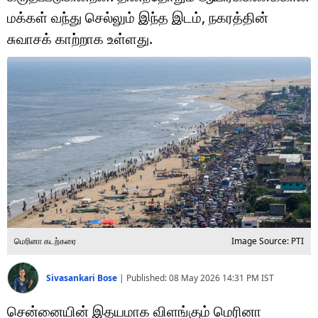
டெக்னாலஜி
மக்கள் வந்து செல்லும் இந்த இடம், நகரத்தின்
ஆன்மீகம்
சுவாசக் காற்றாக உள்ளது.
வைரல்
ஹெஃல்த்
ஷார்ட் வீடியோஸ்
வலை கதைகள்
போட்டோ கேலரி
மெரினா கடற்கரை
Image Source: PTI
Sivasankari Bose
|
Published:
08 May 2026 14:31 PM
IST
சென்னையின் இதயமாக விளங்கும் மெரினா