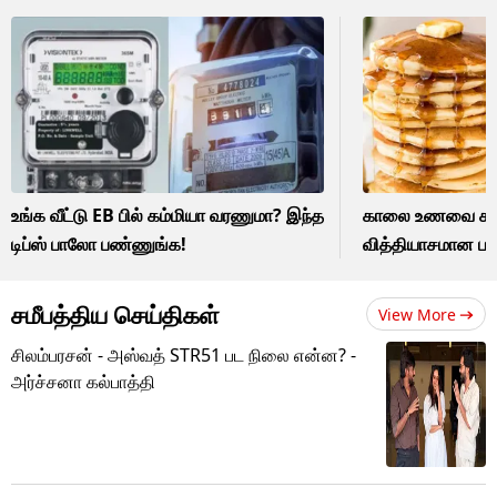
உங்க வீட்டு EB பில் கம்மியா வரணுமா? இந்த
காலை உணவை கலக
டிப்ஸ் பாலோ பண்ணுங்க!
வித்தியாசமான பான
சமீபத்திய செய்திகள்
View More
சிலம்பரசன் - அஸ்வத் STR51 பட நிலை என்ன? -
அர்ச்சனா கல்பாத்தி