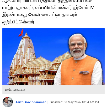
ஆகியோர் பிரபாஸ் பகுதியை தத்துவ மையமாக
டெக்னாலஜி
மாற்றியதாகவும், வல்லபியின் மன்னர் தர்சேன் IV
ஆன்மீகம்
இரண்டாவது கோவிலை கட்டியதாகவும்
குறிப்பிட்டுள்ளார்.
வைரல்
ஹெஃல்த்
ஷார்ட் வீடியோஸ்
வலை கதைகள்
போட்டோ கேலரி
கோப்பு புகைப்படம்
Aarthi Govindaraman
|
Published:
08 May 2026 10:54 AM
IST