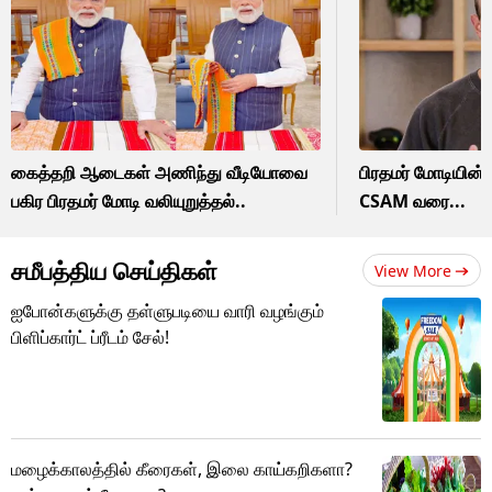
கைத்தறி ஆடைகள் அணிந்து வீடியோவை
பிரதமர் மோடியின் 
பகிர பிரதமர் மோடி வலியுறுத்தல்..
CSAM வரை...
சமீபத்திய செய்திகள்
View More
ஐபோன்களுக்கு தள்ளுபடியை வாரி வழங்கும்
பிளிப்கார்ட் ப்ரீடம் சேல்!
மழைக்காலத்தில் கீரைகள், இலை காய்கறிகளா?