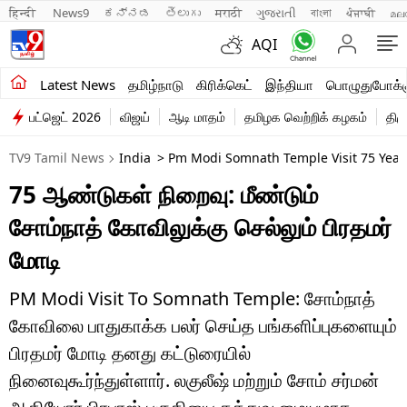
हिन्दी 
News9
ಕನ್ನಡ
తెలుగు
मराठी
ગુજરાતી
বাংলা
ਪੰਜਾਬੀ
മല
AQI
சமீபத்திய செய்திகள்
Latest News
தமிழ்நாடு
கிரிக்கெட்
இந்தியா
பொழுதுபோக்க
பட்ஜெட் 2026
விஜய்
ஆடி மாதம்
தமிழக வெற்றிக் கழகம்
திம
தமிழ்நாடு
TV9 Tamil News
India
> Pm Modi Somnath Temple Visit 75 Year
இந்தியா
75 ஆண்டுகள் நிறைவு: மீண்டும்
உலகம்
சோம்நாத் கோவிலுக்கு செல்லும் பிரதமர்
விளையாட்டு
மோடி
பொழுதுபோக்கு
PM Modi Visit To Somnath Temple: சோம்நாத்
கோவிலை பாதுகாக்க பலர் செய்த பங்களிப்புகளையும்
லைஃப்ஸ்டைல்
பிரதமர் மோடி தனது கட்டுரையில்
வணிகம்
நினைவுகூர்ந்துள்ளார். லகுலீஷ் மற்றும் சோம் சர்மன்