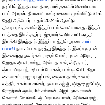
நடிப்பில் இறுதியாக திரையரங்குகளில் வெளியான
படம் அமரன். தீபாவளி பண்டிகையை முன்னிட்டு 31-ம்
தேதி அக்டேபர் மாதம் 2024-ம் ஆண்டு
திரையரங்குகளில் இந்தப் படம் வெளியானது. இந்தப்
படத்தை இயக்குநர் ராஜ்குமார் பெரியசாமி எழுதி
இயக்கி இருந்தார். இந்தப் படத்தில் நடிகை
சாய்
பல்லவி
நாயகியாக நடித்து இருந்தார். இவர்களுடன்
இணைந்து நடிகர்கள் ராகுல் போஸ், புவன் அரோரா,
ஹேதாக்ஷி வி, லல்லு, அன்பு தாசன், ஸ்ரீகுமார்,
ஷ்யாமபிரசாத், ஷியாம் மோகன், பால் டி. பேபி, கீதா
கைலாசம், ராஜு ராஜப்பன், ஷைலா தாஸ், உமைர்
லத்தீப், சுகம்யா சங்கர், நவ்யா சுஜ்ஜி, ஷிருஷ் ஜூட்ஷி,
ரோஹ்மன் ஷால், மிர் சல்மான், அஜய் நாக ராமன்,
கௌரவ் வெங்கடேஷ், பிரயாஸ் மான், அபினவ் ராஜ்,
ஜான் கைப்பள்ளி, ரோஹன் சூர்யா கனுமா ரெட்டி,