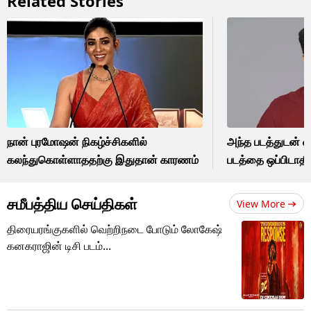
Related Stories
நான் புரமோஷன் நிகழ்ச்சிகளில்
அந்த படத்துடன் வ
கலந்துகொள்ளாததற்கு இதுதான் காரணம்
படத்தை ஒப்பிடாதீர்
சமீபத்திய செய்திகள்
View More
திரையரங்குகளில் வெற்றிநடை போடும் லோகேஷ்
கனகராஜின் டிசி படம்...