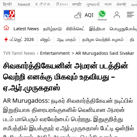
हिन्दी 
News9
ಕನ್ನಡ
తెలుగు
मराठी
ગુજરાતી
বাংলা
ਪੰਜਾਬੀ
മല
AQI
சமீபத்திய செய்திகள்
Latest News
தமிழ்நாடு
கிரிக்கெட்
இந்தியா
பொழுதுபோக்க
பட்ஜெட் 2026
விஜய்
ஆடி மாதம்
தமிழக வெற்றிக் கழகம்
திம
தமிழ்நாடு
TV9 Tamil News
Entertainment
> AR Murugadoss Said Sivakart
இந்தியா
சிவகார்த்திகேயனின் அமரன் படத்தின்
உலகம்
வெற்றி எனக்கு மிகவும் உதவியது –
விளையாட்டு
ஏ.ஆர்.முருகதாஸ்
பொழுதுபோக்கு
AR Murugadoss: நடிகர் சிவகார்த்திகேயன் நடிப்பில்
இறுதியாக திரையரங்குகளில் வெளியான அமரன்
லைஃப்ஸ்டைல்
படம் மாபெரும் வரவேற்பைப் பெற்றது. இதுகுறித்து
வணிகம்
சமீபத்தில் இயக்குநர் ஏ.ஆர்.முருகதாஸ் பேட்டி ஒன்றில்