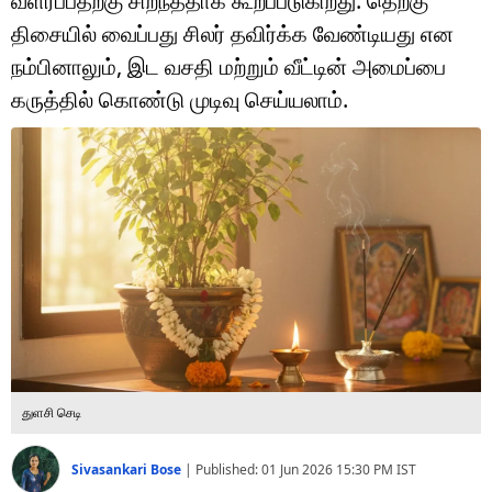
வளர்ப்பதற்கு சிறந்ததாக கூறப்படுகிறது. தெற்கு
டெக்னாலஜி
திசையில் வைப்பது சிலர் தவிர்க்க வேண்டியது என
ஆன்மீகம்
நம்பினாலும், இட வசதி மற்றும் வீட்டின் அமைப்பை
கருத்தில் கொண்டு முடிவு செய்யலாம்.
வைரல்
ஹெஃல்த்
ஷார்ட் வீடியோஸ்
வலை கதைகள்
போட்டோ கேலரி
துளசி செடி
Sivasankari Bose
|
Published:
01 Jun 2026 15:30 PM
IST