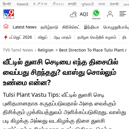
हिन्दी 
News9
ಕನ್ನಡ
తెలుగు
मराठी
ગુજરાતી
বাংলা
ਪੰਜਾਬੀ
മല
AQI
சமீபத்திய செய்திகள்
Latest News
தமிழ்நாடு
கிரிக்கெட்
இந்தியா
பொழுதுபோக்க
பட்ஜெட் 2026
விஜய்
ஆடி மாதம்
தமிழக வெற்றிக் கழகம்
திம
தமிழ்நாடு
TV9 Tamil News
Religion
> Best Direction To Place Tulsi Plant 
இந்தியா
வீட்டில் துளசி செடியை எந்த திசையில்
உலகம்
வைப்பது சிறந்தது? வாஸ்து சொல்லும்
விளையாட்டு
உண்மை என்ன?
பொழுதுபோக்கு
Tulsi Plant Vastu Tips: வீட்டில் துளசி செடி
புனிதமானதாக கருதப்படுவதால் அதை வைக்கும்
லைஃப்ஸ்டைல்
திசிக்கும் முக்கியத்துவம் அளிக்கப்படுகிறது. வாஸ்து
வணிகம்
படி கிழக்கு அல்லது வடகிழக்கு திசை துளசி