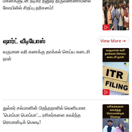
மகன்களுடன் நடிகர் தனுஷ் திருவண்ணாமலை
கோயிலில் சிறப்பு தரிசனம்!
ஷார்ட் வீடியோஸ்
View More
வருமான வரி கணக்கு தாக்கல் செய்ய கடைசி
நாள்
துல்கர் சல்மானின் பிறந்தநாளில் வெளியான
'பொம்மா பொம்மா'... ரசிகர்களை கவர்ந்த
ரொமான்டிக் மெலடி!