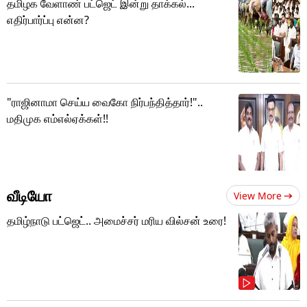
தமிழக வேளாண் பட்ஜெட் இன்று தாக்கல்...
எதிர்பார்ப்பு என்ன?
"ராஜினாமா செய்ய வைகோ நிர்பந்தித்தார்!"..
மதிமுக எம்எல்ஏக்கள்!!
வீடியோ
View More
தமிழ்நாடு பட்ஜெட்.. அமைச்சர் மரிய வில்சன் உரை!