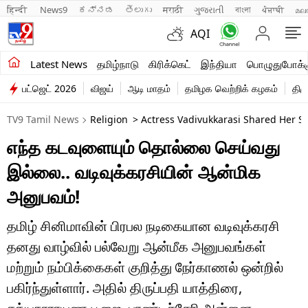
हिन्दी 
News9
ಕನ್ನಡ
తెలుగు
मराठी
ગુજરાતી
বাংলা
ਪੰਜਾਬੀ
മല
AQI
சமீபத்திய செய்திகள்
Latest News
தமிழ்நாடு
கிரிக்கெட்
இந்தியா
பொழுதுபோக்க
பட்ஜெட் 2026
விஜய்
ஆடி மாதம்
தமிழக வெற்றிக் கழகம்
திம
தமிழ்நாடு
TV9 Tamil News
Religion
> Actress Vadivukkarasi Shared Her Sp
இந்தியா
எந்த கடவுளையும் தொல்லை செய்வது
உலகம்
இல்லை.. வடிவுக்கரசியின் ஆன்மிக
விளையாட்டு
அனுபவம்!
பொழுதுபோக்கு
தமிழ் சினிமாவின் பிரபல நடிகையான வடிவுக்கரசி
தனது வாழ்வில் பல்வேறு ஆன்மீக அனுபவங்கள்
லைஃப்ஸ்டைல்
மற்றும் நம்பிக்கைகள் குறித்து நேர்காணல் ஒன்றில்
வணிகம்
பகிர்ந்துள்ளார். அதில் திருப்பதி யாத்திரை,