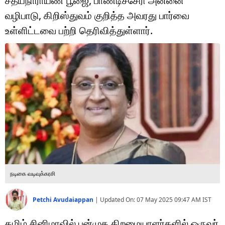
சத்யநாராயண பூஜை, பாண்டிச்சேரி அன்னை
டெக்னாலஜி
வழிபாடு, கிறிஸ்துவம் குறித்த அவரது பார்வை
ஆன்மீகம்
உள்ளிட்டவை பற்றி தெரிவித்துள்ளார்.
வைரல்
ஹெஃல்த்
ஷார்ட் வீடியோஸ்
வலை கதைகள்
போட்டோ கேலரி
நடிகை வடிவுக்கரசி
Petchi Avudaiappan
|
Updated On:
07 May 2025 09:47 AM
IST
தமிழ் சினிமாவில் பன்முக திறமையாளர்களில் ஒருவர்