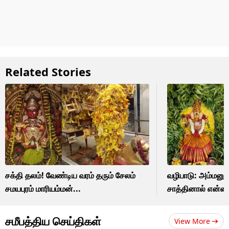
Related Stories
சக்தி தலம்! வேண்டிய வரம் தரும் சேலம்
வழிபாடு: அம்மனுக
சமயபுரம் மாரியம்மன்...
சாத்தினால் என்ன
சமீபத்திய செய்திகள்
View More