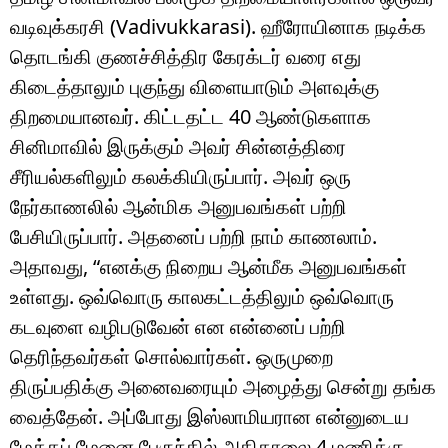
வடிவுக்கரசி (Vadivukkarasi). ஹீரோயினாக நடிக்க
தொடங்கி குணச்சித்திர கேரக்டர் வரை எது
கிடைத்தாலும் புகுந்து விளையாடும் அளவுக்கு
திறமையானவர். கிட்டதட்ட 40 ஆண்டுகளாக
சினிமாவில் இருக்கும் அவர் சின்னத்திரை
சீரியல்களிலும் கலக்கியிருப்பார். அவர் ஒரு
நேர்காணலில் ஆன்மிக அனுபவங்கள் பற்றி
பேசியிருப்பார். அதனைப் பற்றி நாம் காணலாம்.
அதாவது, “எனக்கு நிறைய ஆன்மீக அனுபவங்கள்
உள்ளது. ஒவ்வொரு காலகட்டத்திலும் ஒவ்வொரு
கடவுளை வழிபடுவேன் என என்னைப் பற்றி
தெரிந்தவர்கள் சொல்வார்கள். ஒருமுறை
திருப்பதிக்கு அனைவரையும் அழைத்து சென்று தங்க
வைத்தேன். அப்போது இஸ்லாமியரான என்னுடைய
மேக்கப் மேனை பேருந்தில் அதிகாலை 4 மணிக்கு