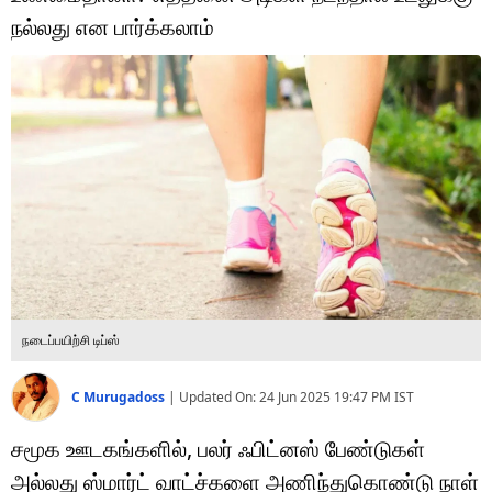
டெக்னாலஜி
நல்லது என பார்க்கலாம்
ஆன்மீகம்
வைரல்
ஹெஃல்த்
ஷார்ட் வீடியோஸ்
வலை கதைகள்
போட்டோ கேலரி
நடைப்பயிற்சி டிப்ஸ்
C Murugadoss
|
Updated On:
24 Jun 2025 19:47 PM
IST
சமூக ஊடகங்களில், பலர் ஃபிட்னஸ் பேண்டுகள்
அல்லது ஸ்மார்ட் வாட்ச்களை அணிந்துகொண்டு நாள்