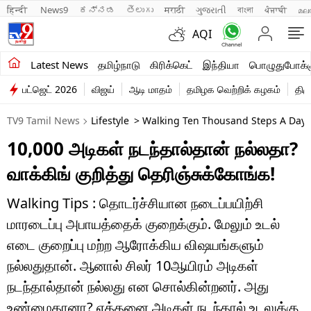
हिन्दी 
News9
ಕನ್ನಡ
తెలుగు
मराठी
ગુજરાતી
বাংলা
ਪੰਜਾਬੀ
മല
AQI
சமீபத்திய செய்திகள்
Latest News
தமிழ்நாடு
கிரிக்கெட்
இந்தியா
பொழுதுபோக்க
பட்ஜெட் 2026
விஜய்
ஆடி மாதம்
தமிழக வெற்றிக் கழகம்
திம
தமிழ்நாடு
TV9 Tamil News
Lifestyle
> Walking Ten Thousand Steps A Day 
இந்தியா
10,000 அடிகள் நடந்தால்தான் நல்லதா?
உலகம்
வாக்கிங் குறித்து தெரிஞ்சுக்கோங்க!
விளையாட்டு
Walking Tips : தொடர்ச்சியான நடைப்பயிற்சி
பொழுதுபோக்கு
மாரடைப்பு அபாயத்தைக் குறைக்கும். மேலும் உடல்
எடை குறைப்பு மற்ற ஆரோக்கிய விஷயங்களும்
லைஃப்ஸ்டைல்
நல்லதுதான். ஆனால் சிலர் 10ஆயிரம் அடிகள்
வணிகம்
நடந்தால்தான் நல்லது என சொல்கின்றனர். அது
உண்மைதானா? எத்தனை அடிகள் நடந்தால் உடலுக்கு