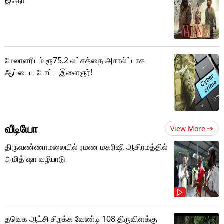
இதோ
மேலாளரிடம் ரூ75.2 லட்சத்தை அசால்ட்டாக
ஆட்டைய போட்ட இளைஞர்!
வீடியோ
View More
திருவண்ணாமலையில் ரமண மகரிஷி ஆசிரமத்தில்
அமித் ஷா வழிபாடு
தவெக ஆட்சி சிறக்க வேண்டி 108 திருவிளக்கு