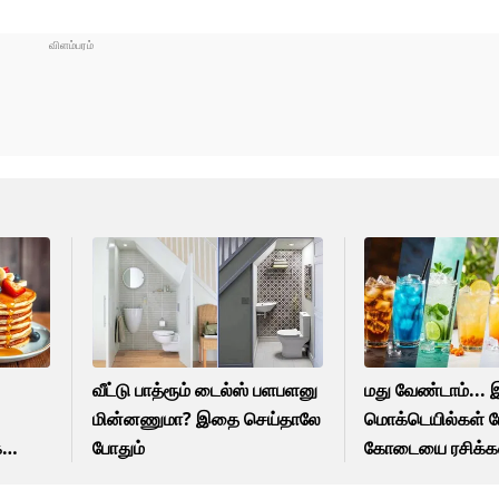
வீட்டு பாத்ரூம் டைல்ஸ் பளபளனு
மது வேண்டாம்... 
மின்னணுமா? இதை செய்தாலே
மொக்டெயில்கள் ப
்
போதும்
கோடையை ரசிக்கல