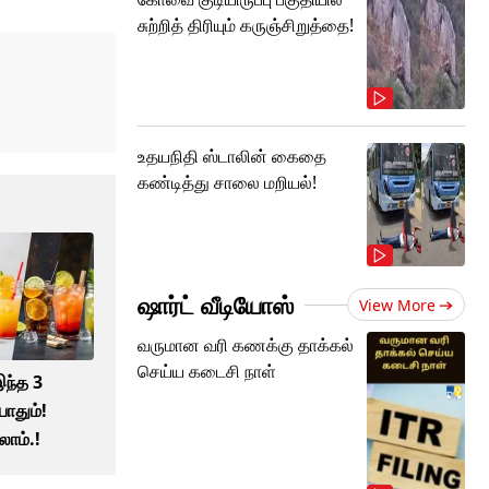
சுற்றித் திரியும் கருஞ்சிறுத்தை!
உதயநிதி ஸ்டாலின் கைதை
கண்டித்து சாலை மறியல்!
ஷார்ட் வீடியோஸ்
View More
வருமான வரி கணக்கு தாக்கல்
செய்ய கடைசி நாள்
இந்த 3
ோதும்!
ாம்.!