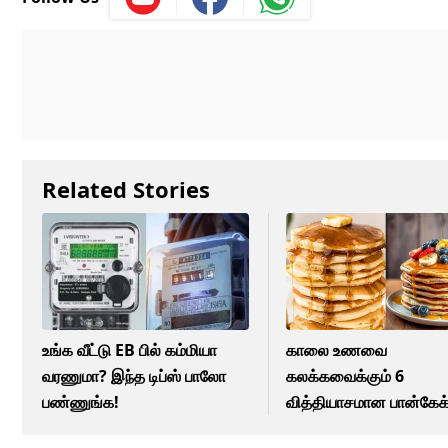
Related Stories
உங்க வீட்டு EB பில் கம்மியா
காலை உணவை
வரணுமா? இந்த டிப்ஸ் பாலோ
கலக்கவைக்கும் 6
பண்ணுங்க!
வித்தியாசமான பான்கேக
ரெசிபிகள்...