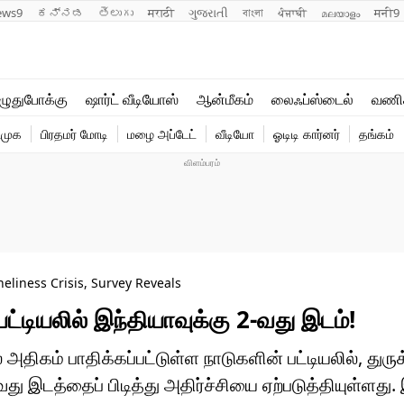
ews9
ಕನ್ನಡ
తెలుగు
मराठी
ગુજરાતી
বাংলা
ਪੰਜਾਬੀ
മലയാളം
मनी9
லைஃப்ஸ்டைல்
ஆன்மீகம்
ுதுபோக்கு
ஷார்ட் வீடியோஸ்
ஆன்மீகம்
லைஃப்ஸ்டைல்
வணி
வணிகம்
வைரல்
ிமுக
பிரதமர் மோடி
மழை அப்டேட்
வீடியோ
ஓடிடி கார்னர்
தங்கம்
டெக்னாலஜி
ஹெஃல்த்
eliness Crisis, Survey Reveals
்டியலில் இந்தியாவுக்கு 2-வது இடம்!
ிகம் பாதிக்கப்பட்டுள்ள நாடுகளின் பட்டியலில், துருக
இடத்தைப் பிடித்து அதிர்ச்சியை ஏற்படுத்தியுள்ளது. 