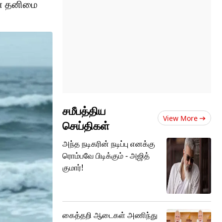
ான தனிமை
சமீபத்திய
View More
செய்திகள்
அந்த நடிகரின் நடிப்பு எனக்கு
ரொம்பவே பிடிக்கும் - அஜித்
குமார்!
கைத்தறி ஆடைகள் அணிந்து