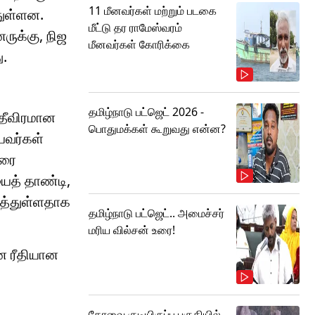
11 மீனவர்கள் மற்றும் படகை
துள்ளன.
மீட்டு தர ராமேஸ்வரம்
ுக்கு, நிஜ
மீனவர்கள் கோரிக்கை
ு.
தமிழ்நாடு பட்ஜெட் 2026 -
 தீவிரமான
பொதுமக்கள் கூறுவது என்ன?
யவர்கள்
வரை
ைத் தாண்டி,
ுத்துள்ளதாக
தமிழ்நாடு பட்ஜெட்.. அமைச்சர்
மரிய வில்சன் உரை!
ன ரீதியான
கோவை குடியிருப்பு பகுதியில்