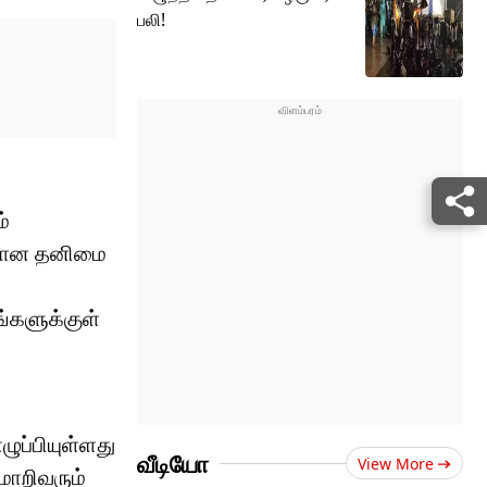
பலி!
்
ையான தனிமை
்களுக்குள்
ுப்பியுள்ளது
வீடியோ
View More
மாறிவரும்