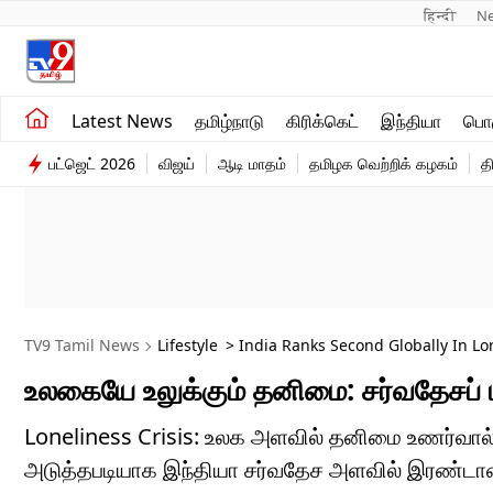
हिन्दी 
N
சமீபத்திய செய்திகள்
உலகம்
Latest News
தமிழ்நாடு
கிரிக்கெட்
இந்தியா
பொழ
தமிழ்நாடு
விளையாட்டு
பட்ஜெட் 2026
விஜய்
ஆடி மாதம்
தமிழக வெற்றிக் கழகம்
த
இந்தியா
பொழுதுபோக்கு
TV9 Tamil News
Lifestyle
> India Ranks Second Globally In Lon
உலகையே உலுக்கும் தனிமை: சர்வதேசப் பட
Loneliness Crisis: உலக அளவில் தனிமை உணர்வால் அத
அடுத்தபடியாக இந்தியா சர்வதேச அளவில் இரண்டாவது 