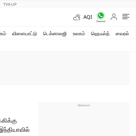
TV9-UP
AQI
ஷார்ட் வீடியோஸ்
கம்
விளையாட்டு
டெக்னாலஜி
உலகம்
ஹெஃல்த்
வைரல்
வலை கதைகள்
போட்டோ கேலரி
்கிக்கு
இந்தியாவில்