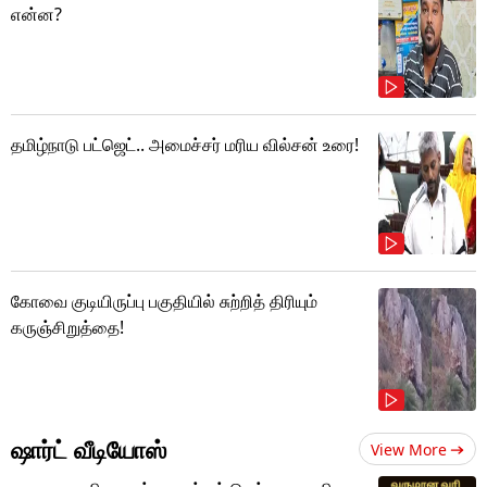
என்ன?
தமிழ்நாடு பட்ஜெட்.. அமைச்சர் மரிய வில்சன் உரை!
கோவை குடியிருப்பு பகுதியில் சுற்றித் திரியும்
கருஞ்சிறுத்தை!
ஷார்ட் வீடியோஸ்
View More