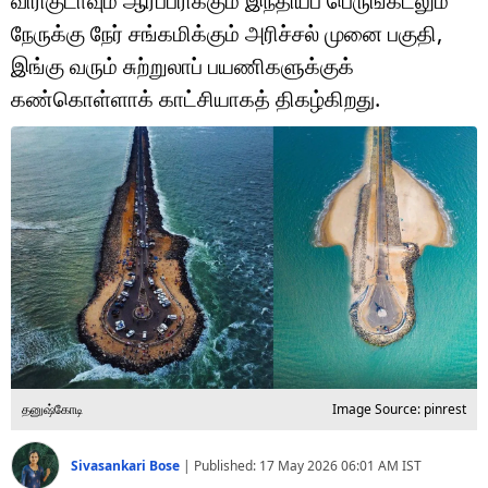
விரிகுடாவும் ஆர்ப்பரிக்கும் இந்தியப் பெருங்கடலும்
டெக்னாலஜி
நேருக்கு நேர் சங்கமிக்கும் அரிச்சல் முனை பகுதி,
ஆன்மீகம்
இங்கு வரும் சுற்றுலாப் பயணிகளுக்குக்
கண்கொள்ளாக் காட்சியாகத் திகழ்கிறது.
வைரல்
ஹெஃல்த்
ஷார்ட் வீடியோஸ்
வலை கதைகள்
போட்டோ கேலரி
தனுஷ்கோடி
Image Source: pinrest
Sivasankari Bose
|
Published:
17 May 2026 06:01 AM
IST