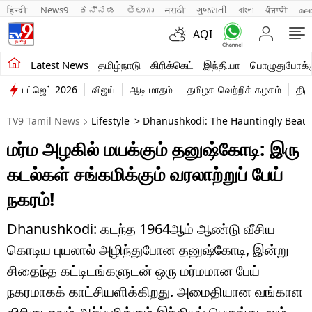
हिन्दी 
News9
ಕನ್ನಡ
తెలుగు
मराठी
ગુજરાતી
বাংলা
ਪੰਜਾਬੀ
മല
AQI
சமீபத்திய செய்திகள்
Latest News
தமிழ்நாடு
கிரிக்கெட்
இந்தியா
பொழுதுபோக்க
பட்ஜெட் 2026
விஜய்
ஆடி மாதம்
தமிழக வெற்றிக் கழகம்
திம
தமிழ்நாடு
TV9 Tamil News
Lifestyle
> Dhanushkodi: The Hauntingly Beaut
இந்தியா
மர்ம அழகில் மயக்கும் தனுஷ்கோடி: இரு
உலகம்
கடல்கள் சங்கமிக்கும் வரலாற்றுப் பேய்
விளையாட்டு
நகரம்!
பொழுதுபோக்கு
Dhanushkodi: கடந்த 1964ஆம் ஆண்டு வீசிய
கொடிய புயலால் அழிந்துபோன தனுஷ்கோடி, இன்று
லைஃப்ஸ்டைல்
சிதைந்த கட்டிடங்களுடன் ஒரு மர்மமான பேய்
வணிகம்
நகரமாகக் காட்சியளிக்கிறது. அமைதியான வங்காள