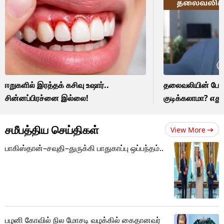
ஈறுகளில் இரத்தக் கசிவு உஷார்..
தலைவலியின் போது 
சின்னப்பிரச்னை இல்லை!
குடிக்கலாமா? எது
சமீபத்திய செய்திகள்
View More
பாகிஸ்தான்–சவுதி–துருக்கி பாதுகாப்பு ஒப்பந்தம்..
பழனி கோவில் நில மோசடி வழக்கில் கைதானவர்