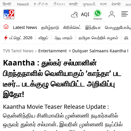
हिन्दी 
News9
ಕನ್ನಡ
తెలుగు
मराठी
ગુજરાતી
বাংলা
ਪੰਜਾਬੀ
മല
AQI
சமீபத்திய செய்திகள்
Latest News
தமிழ்நாடு
கிரிக்கெட்
இந்தியா
பொழுதுபோக்க
பட்ஜெட் 2026
விஜய்
ஆடி மாதம்
தமிழக வெற்றிக் கழகம்
திம
தமிழ்நாடு
TV9 Tamil News
Entertainment
> Dulquer Salmaans Kaantha M
இந்தியா
Kaantha : துல்கர் சல்மானின்
உலகம்
பிறந்தநாளில் வெளியாகும் ‘காந்தா’ பட
விளையாட்டு
டீசர்.. படக்குழு வெளியிட்ட அறிவிப்பு
இதோ!
பொழுதுபோக்கு
லைஃப்ஸ்டைல்
Kaantha Movie Teaser Release Update :
தென்னிந்திய சினிமாவில் முன்னணி நடிகர்களில்
வணிகம்
ஒருவர் துல்கர் சல்மான். இவரின் முன்னணி நடிப்பில்