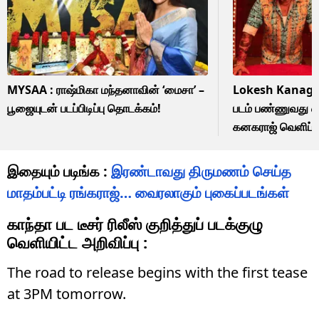
MYSAA : ராஷ்மிகா மந்தனாவின் ‘மைசா’ –
Lokesh Kanagara
பூஜையுடன் படப்பிடிப்பு தொடக்கம்!
படம் பண்ணுவது 
கனகராஜ் வெளிப்பட
இதையும் படிங்க :
இரண்டாவது திருமணம் செய்த
மாதம்பட்டி ரங்கராஜ்… வைரலாகும் புகைப்படங்கள்
காந்தா பட டீசர் ரிலீஸ் குறித்துப் படக்குழு
வெளியிட்ட அறிவிப்பு :
The road to release begins with the first tease
at 3PM tomorrow.