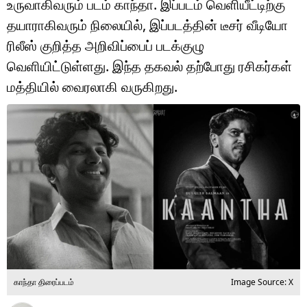
உருவாகிவரும் படம் காந்தா. இப்படம் வெளியீட்டிற்கு
டெக்னாலஜி
தயாராகிவரும் நிலையில், இப்படத்தின் டீசர் வீடியோ
ஆன்மீகம்
ரிலீஸ் குறித்த அறிவிப்பைப் படக்குழு
வெளியிட்டுள்ளது. இந்த தகவல் தற்போது ரசிகர்கள்
வைரல்
மத்தியில் வைரலாகி வருகிறது.
ஹெஃல்த்
ஷார்ட் வீடியோஸ்
வலை கதைகள்
போட்டோ கேலரி
காந்தா திரைப்படம்
Image Source: X