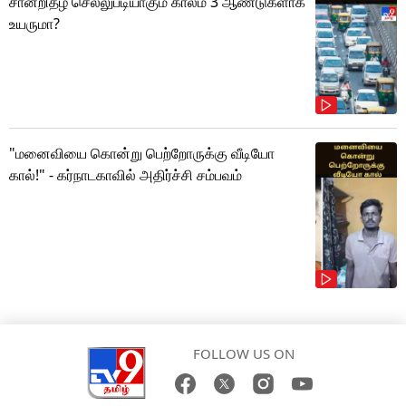
சான்றிதழ் செல்லுபடியாகும் காலம் 3 ஆண்டுகளாக
உயருமா?
"மனைவியை கொன்று பெற்றோருக்கு வீடியோ
கால்!" - கர்நாடகாவில் அதிர்ச்சி சம்பவம்
FOLLOW US ON