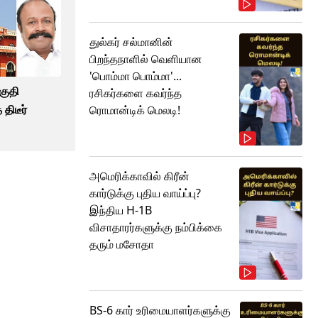
துல்கர் சல்மானின்
பிறந்தநாளில் வெளியான
'பொம்மா பொம்மா'...
ாகுதி
ரசிகர்களை கவர்ந்த
 திடீர்
ரொமான்டிக் மெலடி!
அமெரிக்காவில் கிரீன்
கார்டுக்கு புதிய வாய்ப்பு?
இந்திய H-1B
விசாதாரர்களுக்கு நம்பிக்கை
தரும் மசோதா
BS-6 கார் உரிமையாளர்களுக்கு