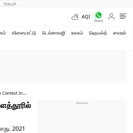
TV9-UP
AQI
ஷார்ட் வீடியோஸ்
கம்
விளையாட்டு
டெக்னாலஜி
உலகம்
ஹெஃல்த்
வைரல்
வலை கதைகள்
போட்டோ கேலரி
 Contest In
ளத்தூரில்
ளது. 2021