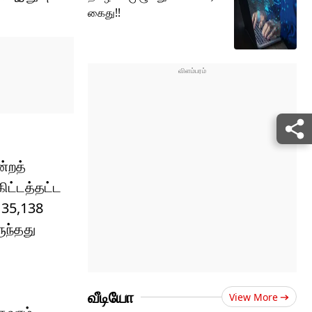
கைது!!
்றத்
ிட்டத்தட்ட
 35,138
ுந்தது
வீடியோ
View More