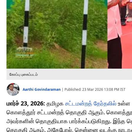
கோப்பு புகைப்படம்
Aarthi Govindaraman
|
Published:
23 Mar 2026 13:08 PM
IST
மார்ச் 23, 2026:
தமிழக
சட்டமன்றத் தேர்தலில்
உள்ள 
கொளத்தூர் சட்டமன்றத் தொகுதி ஆகும். கொளத்தூர
அவர்களின் தொகுதியாக பார்க்கப்படுகிறது. இந்த 
தொகுதி ஆகும். அதேபோல், சென்னை வடக்கு நாடாளு