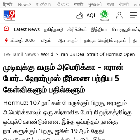
हिन्दी 
News9
ಕನ್ನಡ
తెలుగు
मराठी
ગુજરાતી
বাংলা
ਪੰਜਾਬੀ
മല
AQI
சமீபத்திய செய்திகள்
Latest News
தமிழ்நாடு
கிரிக்கெட்
இந்தியா
பொழுதுபோக்க
பட்ஜெட் 2026
விஜய்
ஆடி மாதம்
தமிழக வெற்றிக் கழகம்
திம
தமிழ்நாடு
TV9 Tamil News
World
> Iran US Deal Strait Of Hormuz Open To
இந்தியா
முடிவுக்கு வரும் அமெரிக்கா – ஈரான்
உலகம்
போர்.. ஹோர்முஸ் நீரிணை பற்றிய 5
விளையாட்டு
கேள்விகளும் பதில்களும்
பொழுதுபோக்கு
Hormuz: 107 நாட்கள் போருக்குப் பிறகு, ஈரானும்
அமெரிக்காவும் ஒரு தற்காலிக போர் நிறுத்தத்திற்கு
லைஃப்ஸ்டைல்
ஒப்புக்கொண்டுள்ளன. இந்த ஒப்பந்தம் நான்கு
வணிகம்
நாட்களுக்குப் பிறகு, ஜூன் 19 ஆம் தேதி