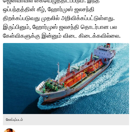
ஜெனீவாவில் கையெழுத்திடப்படும். இந்த
டெக்னாலஜி
ஒப்பந்தத்தின் கீழ், ஹோர்முஸ் ஜலசந்தி
ஆன்மீகம்
திறக்கப்படுவது முதலில் அறிவிக்கப்பட்டுள்ளது.
இருப்பினும், ஹோர்முஸ் ஜலசந்தி தொடர்பான பல
வைரல்
கேள்விகளுக்கு இன்னும் விடை கிடைக்கவில்லை.
ஹெஃல்த்
ஷார்ட் வீடியோஸ்
வலை கதைகள்
போட்டோ கேலரி
கோப்புப்படம்