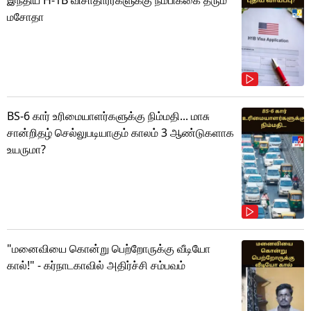
இந்திய H-1B விசாதாரர்களுக்கு நம்பிக்கை தரும்
மசோதா
BS-6 கார் உரிமையாளர்களுக்கு நிம்மதி... மாசு
சான்றிதழ் செல்லுபடியாகும் காலம் 3 ஆண்டுகளாக
உயருமா?
"மனைவியை கொன்று பெற்றோருக்கு வீடியோ
கால்!" - கர்நாடகாவில் அதிர்ச்சி சம்பவம்