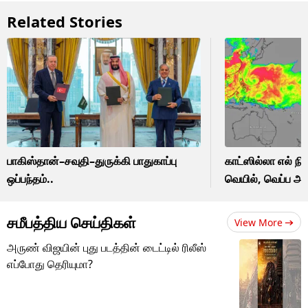
Related Stories
பாகிஸ்தான்–சவுதி–துருக்கி பாதுகாப்பு
காட்ஸில்லா எல் 
ஒப்பந்தம்..
வெயில், வெப்ப அ
சமீபத்திய செய்திகள்
View More
அருண் விஜயின் புது படத்தின் டைட்டில் ரிலீஸ்
எப்போது தெரியுமா?