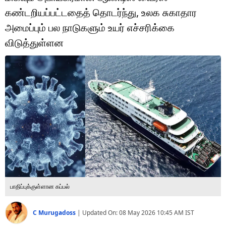
டெக்னாலஜி
கண்டறியப்பட்டதைத் தொடர்ந்து, உலக சுகாதார
ஆன்மீகம்
அமைப்பும் பல நாடுகளும் உயர் எச்சரிக்கை
விடுத்துள்ளன
வைரல்
ஹெஃல்த்
ஷார்ட் வீடியோஸ்
வலை கதைகள்
போட்டோ கேலரி
பாதிப்புக்குள்ளான கப்பல்
C Murugadoss
|
Updated On:
08 May 2026 10:45 AM
IST