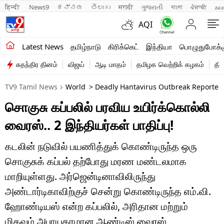
हिन्दी 
News9
ಕನ್ನಡ
తెలుగు
मराठी
ગુજરાતી
বাংলা
ਪੰਜਾਬੀ
മല
AQI
சமீபத்திய செய்திகள்
Latest News
தமிழ்நாடு
கிரிக்கெட்
இந்தியா
பொழுதுபோக்க
சுதந்திர தினம்
விஜய்
ஆடி மாதம்
தமிழக வெற்றிக் கழகம்
தி
தமிழ்நாடு
TV9 Tamil News
World
> Deadly Hantavirus Outbreak Reported O
இந்தியா
சொகுசு கப்பலில் பரவிய உயிர்க்கொல்லி
உலகம்
வைரஸ்.. 2 இந்தியர்கள் பாதிப்பு!
விளையாட்டு
கடலின் நடுவில் பயணித்துக் கொண்டிருந்த ஒரு
பொழுதுபோக்கு
சொகுசுக் கப்பல் தற்போது மரண மண்டலமாக
மாறியுள்ளது. அர்ஜென்டினாவிலிருந்து
லைஃப்ஸ்டைல்
அண்டார்டிகாவிற்குச் சென்று கொண்டிருந்த எம்.வி.
வணிகம்
ஹோண்டியஸ் என்ற கப்பலில், அரிதான மற்றும்
மிகவும் அபாயகரமான ஆண்டிஸ் வைரஸ்