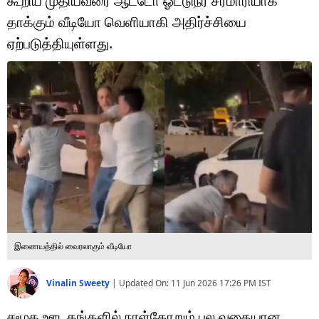
கூறிய முதியவரை ஆட்டோ ஓட்டுநர் சரமாரியாக
டெக்னாலஜி
தாக்கும் வீடியோ வெளியாகி அதிர்ச்சியை
ஆன்மீகம்
ஏற்படுத்தியுள்ளது.
வைரல்
ஹெஃல்த்
ஷார்ட் வீடியோஸ்
வலை கதைகள்
போட்டோ கேலரி
இணையத்தில் வைரலாகும் வீடியோ
Vinalin Sweety
|
Updated On:
11 Jun 2026 17:26 PM
IST
சமூக ஊடகங்களில் நாள்தோறும் பல வகையான