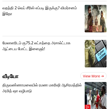
வதந்தி 2 வெப் சீரிஸ் எப்படி இருக்கு? விமர்சனம்
இதோ
மேலாளரிடம் ரூ75.2 லட்சத்தை அசால்ட்டாக
ஆட்டைய போட்ட இளைஞர்!
வீடியோ
View More
திருவண்ணாமலையில் ரமண மகரிஷி ஆசிரமத்தில்
அமித் ஷா வழிபாடு