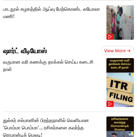
பாடநூல் கழகத்தில் ஆய்வு மேற்கொண்ட லயோலா
மணி!
ஷார்ட் வீடியோஸ்
View More
வருமான வரி கணக்கு தாக்கல் செய்ய கடைசி
நாள்
துல்கர் சல்மானின் பிறந்தநாளில் வெளியான
'பொம்மா பொம்மா'... ரசிகர்களை கவர்ந்த
ரொமான்டிக் மெலடி!