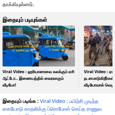
தாக்கியுள்ளார்.
இதையும் படியுங்கள்
Viral Video : ஹரியானாவை கலக்கும் ஏசி
Viral Video : ஏன
ஆட்டோ.. இணையத்தில் வைரலாகும்
நடனமாடுகிறீர்கள்.
வீடியோ!
வீடியோவால் வெடித
இதையும் படிங்க :
Viral Video : பயிற்சி முடிந்த
கையோடு காதலிக்கு ப்ரொபோஸ் செய்த ராணுவ