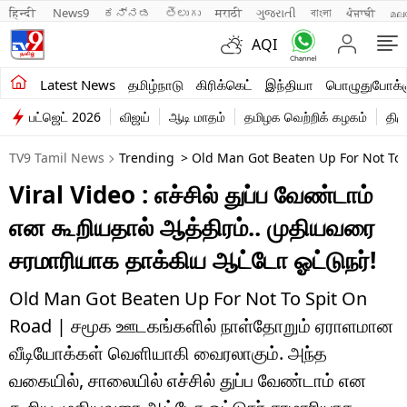
हिन्दी 
News9
ಕನ್ನಡ
తెలుగు
मराठी
ગુજરાતી
বাংলা
ਪੰਜਾਬੀ
മല
AQI
சமீபத்திய செய்திகள்
Latest News
தமிழ்நாடு
கிரிக்கெட்
இந்தியா
பொழுதுபோக்க
பட்ஜெட் 2026
விஜய்
ஆடி மாதம்
தமிழக வெற்றிக் கழகம்
திம
தமிழ்நாடு
TV9 Tamil News
Trending
> Old Man Got Beaten Up For Not To S
இந்தியா
Viral Video : எச்சில் துப்ப வேண்டாம்
உலகம்
என கூறியதால் ஆத்திரம்.. முதியவரை
விளையாட்டு
சரமாரியாக தாக்கிய ஆட்டோ ஓட்டுநர்!
பொழுதுபோக்கு
Old Man Got Beaten Up For Not To Spit On
Road | சமூக ஊடகங்களில் நாள்தோறும் ஏராளமான
லைஃப்ஸ்டைல்
வீடியோக்கள் வெளியாகி வைரலாகும். அந்த
வணிகம்
வகையில், சாலையில் எச்சில் துப்ப வேண்டாம் என