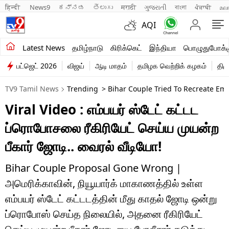
हिन्दी 
News9
ಕನ್ನಡ
తెలుగు
मराठी
ગુજરાતી
বাংলা
ਪੰਜਾਬੀ
മല
AQI
சமீபத்திய செய்திகள்
Latest News
தமிழ்நாடு
கிரிக்கெட்
இந்தியா
பொழுதுபோக்க
பட்ஜெட் 2026
விஜய்
ஆடி மாதம்
தமிழக வெற்றிக் கழகம்
திம
தமிழ்நாடு
TV9 Tamil News
Trending
> Bihar Couple Tried To Recreate Emp
இந்தியா
Viral Video : எம்பயர் ஸ்டேட் கட்டட
உலகம்
ப்ரொபோசலை ரீகிரியேட் செய்ய முயன்ற
விளையாட்டு
பீகார் ஜோடி.. வைரல் வீடியோ!
பொழுதுபோக்கு
Bihar Couple Proposal Gone Wrong |
அமெரிக்காவின், நியூயார்க் மாகாணத்தில் உள்ள
லைஃப்ஸ்டைல்
எம்பயர் ஸ்டேட் கட்டடத்தின் மீது காதல் ஜோடி ஒன்று
வணிகம்
ப்ரொபோஸ் செய்த நிலையில், அதனை ரீகிரியேட்