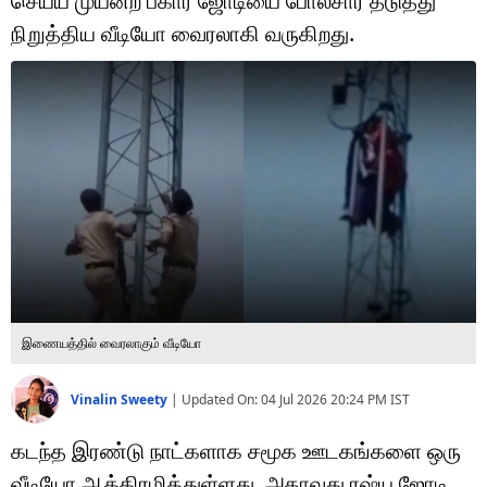
செய்ய முயன்ற பீகார் ஜோடியை போலீசார் தடுத்து
டெக்னாலஜி
நிறுத்திய வீடியோ வைரலாகி வருகிறது.
ஆன்மீகம்
வைரல்
ஹெஃல்த்
ஷார்ட் வீடியோஸ்
வலை கதைகள்
போட்டோ கேலரி
இணையத்தில் வைரலாகும் வீடியோ
Vinalin Sweety
|
Updated On:
04 Jul 2026 20:24 PM
IST
கடந்த இரண்டு நாட்களாக சமூக ஊடகங்களை ஒரு
வீடியோ ஆக்கிரமித்துள்ளது. அதாவது ரஷ்ய ஜோடி