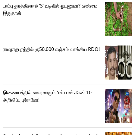
பாம்பு துரத்தினால் ‘S’ வடிவில் ஓடணுமா? உண்மை
இதுதான்!
ராமநாதபுரத்தில் ரூ50,000 லஞ்சம் வாங்கிய RDO!
இணையத்தில் வைரலாகும் பிக் பாஸ் சீசன் 10
அறிவிப்பு புரோமோ!