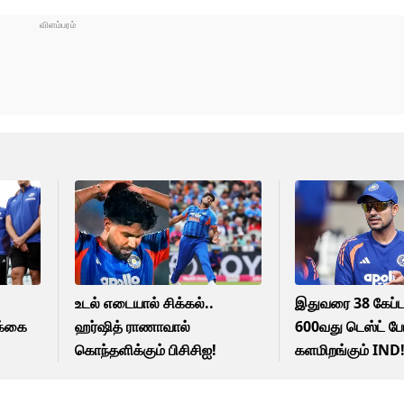
உடல் எடையால் சிக்கல்..
இதுவரை 38 கேப்ட
ிக்கை
ஹர்ஷித் ராணாவால்
600வது டெஸ்ட் போ
கொந்தளிக்கும் பிசிசிஐ!
களமிறங்கும் IND