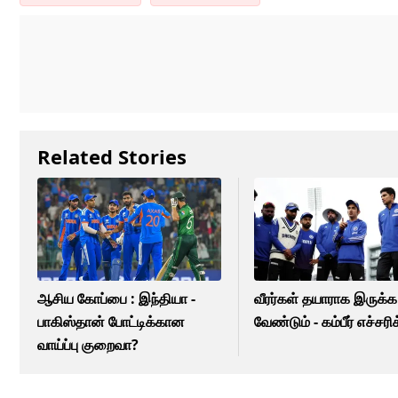
Related Stories
ஆசிய கோப்பை : இந்தியா -
வீரர்கள் தயாராக இருக்க
பாகிஸ்தான் போட்டிக்கான
வேண்டும் - கம்பீர் எச்சர
வாய்ப்பு குறைவா?