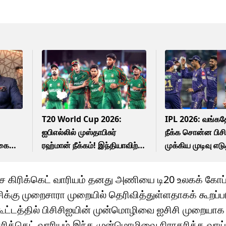
T20 World Cup 2026:
IPL 2026: வங்கத
ஐபிஎல்லில் முஸ்தாபிசுர்
நீக்க சொன்ன பிசி
க்கையை
ரஹ்மான் நீக்கம்! இந்தியாவிற்கு
முக்கிய முடிவு எட
எதிராக வங்கதேச கிரிக்கெட்
கேகேஆர்! காரணம
வாரியம் முக்கிய முடிவு!
ச கிரிக்கெட் வாரியம் தனது அணியை டி20 உலகக் கோ
ிக்கு முறைசாரா முறையில் தெரிவித்துள்ளதாகக் கூறப்ப
ூட்டத்தில் பிசிசிஐயின் முன்மொழிவை ஐசிசி முறையா
 கிரிக்கெட் வாரியம் இந்த முன்மொழிவை நிராகரிக்க வாய்ப