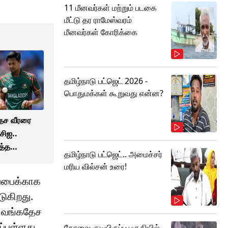
11 மீனவர்கள் மற்றும் படகை
மீட்டு தர ராமேஸ்வரம்
மீனவர்கள் கோரிக்கை
தமிழ்நாடு பட்ஜெட் 2026 -
பொதுமக்கள் கூறுவது என்ன?
ேச வீரரை
சிஐ..
ுத்த
தமிழ்நாடு பட்ஜெட்.. அமைச்சர்
் என்ன..?
மரிய வில்சன் உரை!
ப்பைக்காக
டுகிறது.
க வங்கதேச
்புள்ளது.
கோவை குடியிருப்பு பகுதியில்