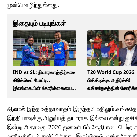
முன்மொழிந்துள்ளது.
இதையும் படியுங்கள்
IND vs SL: நிவாரணத்திற்காக
T20 World Cup 2026:
கிரிக்கெட் போட்டி..
பிசிசிஐக்கு அதிர்ச்சி!
இலங்கையின் கோரிக்கையை
வங்கதேசத்தின் கோரி
நிராகரித்த பிசிசிஐ! காரணம்
ஏற்ற ஐசிசி! போட்டி இடம்
என்ன?
மாற்றமா?
ஆனால் இந்த உத்தரவாதம் இருந்தபோதிலும்,வங்கதே
இந்தியாவுக்கு அனுப்பத் தயாராக இல்லை என்று ஐசிச
இன்று அதாவது 2026 ஜனவரி 6ம் தேதி நடைபெற்ற க
வாரியத்திடம் சமர்ப்பித்தது. இருப்பினும், வங்கதேச