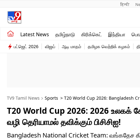
हिन्दी 
N
சமீபத்திய செய்திகள்
உலகம்
Latest News
தமிழ்நாடு
கிரிக்கெட்
இந்தியா
பொழ
தமிழ்நாடு
விளையாட்டு
பட்ஜெட் 2026
விஜய்
ஆடி மாதம்
தமிழக வெற்றிக் கழகம்
த
இந்தியா
பொழுதுபோக்கு
TV9 Tamil News
Sports
> T20 World Cup 2026: Bangladesh Cri
T20 World Cup 2026: 2026 உலகக் கோப்
வழி தெரியாமல் தவிக்கும் பிசிசிஐ!
Bangladesh National Cricket Team: வங்கதேச கிர