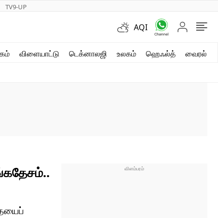
TV9-UP
AQI
ஷார்ட் வீடியோஸ்
கம்
விளையாட்டு
டெக்னாலஜி
உலகம்
ஹெஃல்த்
வைரல்
வலை கதைகள்
போட்டோ கேலரி
்கதேசம்..
தையைப்