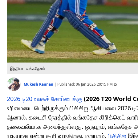
இந்தியா - வங்கதேசம்
Mukesh Kannan
|
Published:
06 Jan 2026 20:15 PM
IST
2026 டி20 உலகக் கோப்பைக்கு
(2026 T20 World C
உரிமையை பெற்றிருக்கும் பிசிசிஐ ஆகியவை 2026 
ஆனால். கடைசி நேரத்தில் வங்கதேச கிரிக்கெட் வார
தலைவலியாக அமைந்துள்ளது. ஒருபுறம், வங்கதேச 
முடியாது என்று கூறி வருகிறது. மறுபுறம்,
பிசிசிஐ
இந்த