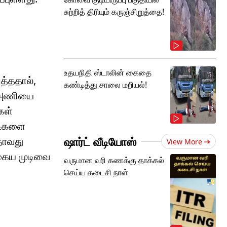
சுற்றித் திரியும் கருஞ்சிறுத்தை!
உதயநிதி ஸ்டாலின் கைதை
த்ததால்,
கண்டித்து சாலை மறியல்!
து அணியை
கள்
்டிகளை
ஷார்ட் வீடியோஸ்
தாவது
View More
தகைய முடிவை
வருமான வரி கணக்கு தாக்கல்
செய்ய கடைசி நாள்