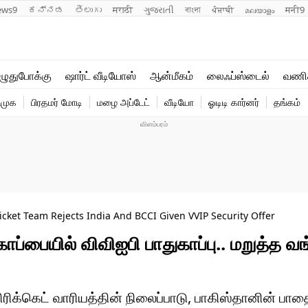
ews9
ಕನ್ನಡ
తెలుగు
मराठी
ગુજરાતી
বাংলা
ਪੰਜਾਬੀ
മലയാളം
मनी9
லைஃப்ஸ்டைல்
ஆன்மீகம்
ுதுபோக்கு
ஷார்ட் வீடியோஸ்
ஆன்மீகம்
லைஃப்ஸ்டைல்
வணி
வணிகம்
வைரல்
ிமுக
பிரதமர் மோடி
மழை அப்டேட்
வீடியோ
ஓடிடி கார்னர்
தங்கம்
டெக்னாலஜி
ஹெஃல்த்
cket Team Rejects India And BCCI Given VVIP Security Offer
பையில் விவிஐபி பாதுகாப்பு.. மறுத்த வங
ிக்கெட் வாரியத்தின் நிலைப்பாடு, பாகிஸ்தானின் பா