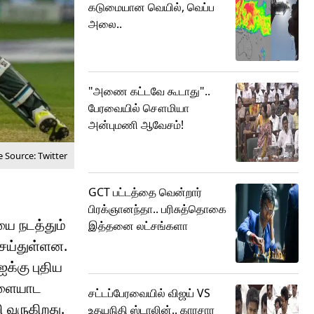
கடுமையான வெயில், வெப்ப
அலை..
"அணை கட்டவே கூடாது"..
பேரவையில் சௌமியா
அன்புமணி ஆவேசம்!
 Source: Twitter
GCT பட்டத்தை வென்றார்
பிரக்ஞானந்தா.. பரிசுத்தொகை
யை நடத்தும்
இத்தனை லட்சங்களா
ெய்துள்ளன.
ஐக்கு புதிய
ிளையாட
சட்டப்பேரவையில் விஜய் VS
 வருகிறது.
உதயநிதி ஸ்டாலின்.. காரசார