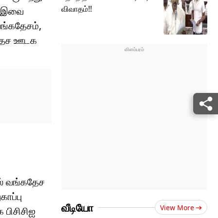
விவாதம்!!
ு. இவை
வங்கதேசம்,
்கதேச ஊடக
ல் வங்கதேச
காப்பு
வீடியோ
View More
 பிசிசிஐ