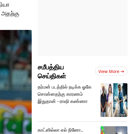
தியா
. அதற்கு
சமீபத்திய
View More
செய்திகள்
தர்மன் படத்தில் நடிக்க ஓகே
சொன்னதற்கு காரணம்
இதுதான் - ராஷி கண்ணா
காட்ஸில்லா எல் நினோ..