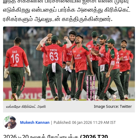
இந்த சிக்கலான பிரச்சினையில் ஐசிசி என்ன முடிவு
டெக்னாலஜி
எடுக்கிறது என்பதைப் பார்க்க அனைத்து கிரிக்கெட்
ஆன்மீகம்
ரசிகர்களும் ஆவலுடன் காத்திருக்கின்றனர்.
வைரல்
ஹெஃல்த்
ஷார்ட் வீடியோஸ்
வலை கதைகள்
போட்டோ கேலரி
வங்கதேச கிரிக்கெட் அணி
Image Source: Twitter
Mukesh Kannan
|
Published:
06 Jan 2026 11:29 AM
IST
2026 டி20 உலகக் கோப்பைக்கு
(2026 T20