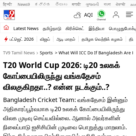
हिन्दी 
News9
ಕನ್ನಡ
తెలుగు
मराठी
ગુજરાતી
বাংলা
ਪੰਜਾਬੀ
മല
AQI
சமீபத்திய செய்திகள்
Latest News
தமிழ்நாடு
கிரிக்கெட்
இந்தியா
பொழுதுபோக்க
பட்ஜெட் 2026
விஜய்
ஆடி மாதம்
தமிழக வெற்றிக் கழகம்
திம
தமிழ்நாடு
TV9 Tamil News
Sports
> What Will ICC Do If Bangladesh Are 
இந்தியா
T20 World Cup 2026: டி20 உலகக்
உலகம்
கோப்பையிலிருந்து வங்கதேசம்
விளையாட்டு
விலகுகிறதா..? என்ன நடக்கும்..?
பொழுதுபோக்கு
Bangladesh Cricket Team: வங்கதேசம் இன்னும்
அதிகாரப்பூர்வமாக டி20 உலகக் கோப்பையிலிருந்து
லைஃப்ஸ்டைல்
விலக முடிவு செய்யவில்லை. ஆனால் அவர்களின்
வணிகம்
நிலைப்பாடு ஐசிசியின் முடிவை பொறுத்து மாறலாம்.