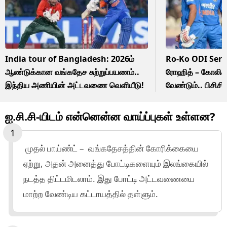
India tour of Bangladesh: 2026ம்
Ro-Ko ODI Serie
ஆண்டுக்கான வங்கதேச சுற்றுப்பயணம்..
ரோஹித் – கோலிக்
இந்திய அணியின் அட்டவணை வெளியீடு!
வேண்டும்.. பிசிச
இர்ஃபான் பதான்!
ஐ.சி.சி-யிடம் என்னென்ன வாய்ப்புகள் உள்ளன?
முதல் பாய்ண்ட் – வங்கதேசத்தின் கோரிக்கையை
ஏற்று, அதன் அனைத்து போட்டிகளையும் இலங்கையில்
நடத்த திட்டமிடலாம். இது போட்டி அட்டவணையை
மாற்ற வேண்டிய கட்டாயத்தில் தள்ளும்.