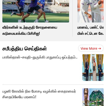
வீரர்களின் உடற்தகுதி சோதனையை
மானவ், பண்ட் செய
கடுமையாக்கிய பிசிசிஐ!
மிஸ் சட்டென கே.எல
சமீபத்திய செய்திகள்
View More
பாகிஸ்தான்–சவுதி–துருக்கி பாதுகாப்பு ஒப்பந்தம்..
பழனி கோவில் நில மோசடி வழக்கில் கைதானவர்
சிறையிலேயே மரணம்!