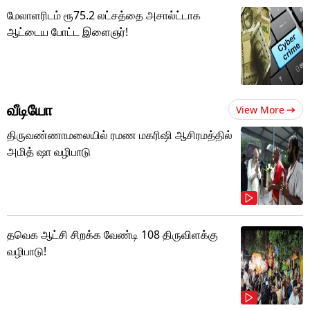
மேலாளரிடம் ரூ75.2 லட்சத்தை அசால்ட்டாக
ஆட்டைய போட்ட இளைஞர்!
வீடியோ
View More
திருவண்ணாமலையில் ரமண மகரிஷி ஆசிரமத்தில்
அமித் ஷா வழிபாடு
தவெக ஆட்சி சிறக்க வேண்டி 108 திருவிளக்கு
வழிபாடு!