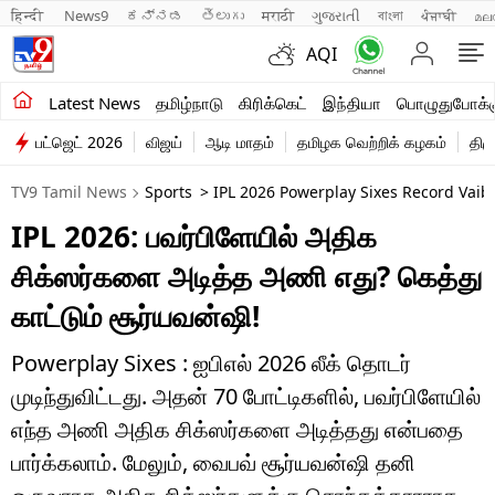
हिन्दी 
News9
ಕನ್ನಡ
తెలుగు
मराठी
ગુજરાતી
বাংলা
ਪੰਜਾਬੀ
മല
AQI
சமீபத்திய செய்திகள்
Latest News
தமிழ்நாடு
கிரிக்கெட்
இந்தியா
பொழுதுபோக்க
பட்ஜெட் 2026
விஜய்
ஆடி மாதம்
தமிழக வெற்றிக் கழகம்
திம
தமிழ்நாடு
TV9 Tamil News
Sports
> IPL 2026 Powerplay Sixes Record Vaib
இந்தியா
IPL 2026: பவர்பிளேயில் அதிக
உலகம்
சிக்ஸர்களை அடித்த அணி எது? கெத்து
விளையாட்டு
காட்டும் சூர்யவன்ஷி!
பொழுதுபோக்கு
Powerplay Sixes : ஐபிஎல் 2026 லீக் தொடர்
முடிந்துவிட்டது. அதன் 70 போட்டிகளில், பவர்பிளேயில்
லைஃப்ஸ்டைல்
எந்த அணி அதிக சிக்ஸர்களை அடித்தது என்பதை
வணிகம்
பார்க்கலாம். மேலும், வைபவ் சூர்யவன்ஷி தனி