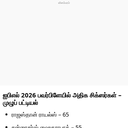
ஐபிஎல் 2026 பவர்பிளேயில் அதிக சிக்ஸர்கள் –
முழுப் பட்டியல்
ராஜஸ்தான் ராயல்ஸ் – 65
சன்ரைசர்ஸ் ஹைதராபாத் – 55