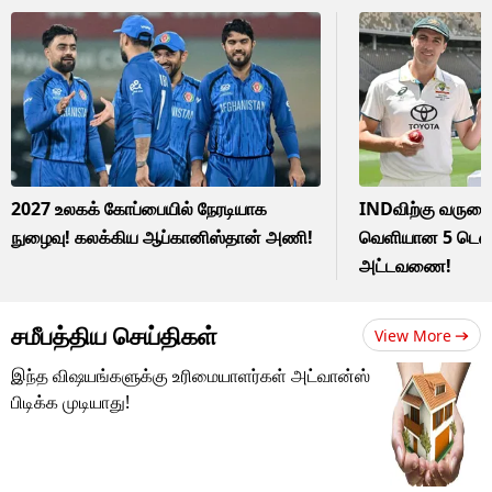
2027 உலகக் கோப்பையில் நேரடியாக
INDவிற்கு வருகை 
நுழைவு! கலக்கிய ஆப்கானிஸ்தான் அணி!
வெளியான 5 டெஸ்ட
அட்டவணை!
சமீபத்திய செய்திகள்
View More
இந்த விஷயங்களுக்கு உரிமையாளர்கள் அட்வான்ஸ்
பிடிக்க முடியாது!