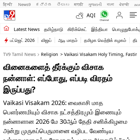
हिन्दी 
News9
ಕನ್ನಡ
తెలుగు
मराठी
ગુજરાતી
বাংলা
ਪੰਜਾਬੀ
മല
AQI
சமீபத்திய செய்திகள்
Latest News
தமிழ்நாடு
கிரிக்கெட்
இந்தியா
பொழுதுபோக்க
பட்ஜெட் 2026
விஜய்
ஆடி மாதம்
தமிழக வெற்றிக் கழகம்
திம
தமிழ்நாடு
TV9 Tamil News
Religion
> Vaikasi Visakam Holy Timing, Fasting
இந்தியா
வினைகளைத் தீர்க்கும் விசாக
உலகம்
நன்னாள்: எப்போது, எப்படி விரதம்
விளையாட்டு
இருப்பது?
பொழுதுபோக்கு
Vaikasi Visakam 2026: வைகாசி மாத
பௌர்ணமியும் விசாக நட்சத்திரமும் இணையும்
லைஃப்ஸ்டைல்
நன்னாளான 2026 மே 30ஆம் தேதி சனிக்கிழமை
வணிகம்
அன்று முருகப்பெருமானை வழிபட வேண்டிய