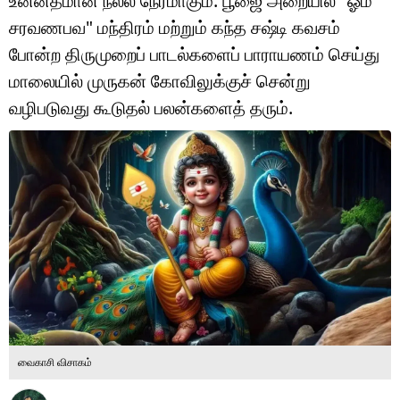
உன்னதமான நல்ல நேரமாகும். பூஜை அறையில் "ஓம்
டெக்னாலஜி
சரவணபவ" மந்திரம் மற்றும் கந்த சஷ்டி கவசம்
ஆன்மீகம்
போன்ற திருமுறைப் பாடல்களைப் பாராயணம் செய்து
மாலையில் முருகன் கோவிலுக்குச் சென்று
வைரல்
வழிபடுவது கூடுதல் பலன்களைத் தரும்.
ஹெஃல்த்
ஷார்ட் வீடியோஸ்
வலை கதைகள்
போட்டோ கேலரி
வைகாசி விசாகம்