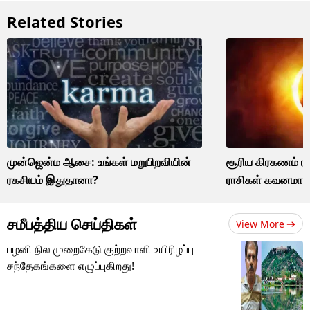
Related Stories
முன்ஜென்ம ஆசை: உங்கள் மறுபிறவியின்
சூரிய கிரகணம் ரா
ரகசியம் இதுதானா?
ராசிகள் கவனமா இ
சமீபத்திய செய்திகள்
View More
பழனி நில முறைகேடு குற்றவாளி உயிரிழப்பு
சந்தேகங்களை எழுப்புகிறது!