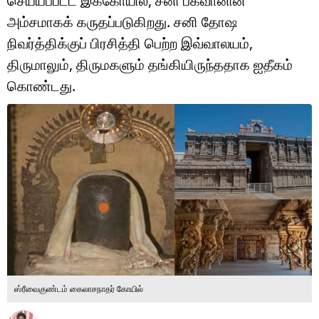
செய்யப்பட்ட இக்கோயில், சனி பகவானின்
டெக்னாலஜி
அம்சமாகக் கருதப்படுகிறது. சனி தோஷ
ஆன்மீகம்
நிவர்த்திக்குப் பிரசித்தி பெற்ற இவ்வாலயம்,
திருமாலும், திருமகளும் தங்கியிருந்ததாக ஐதீகம்
வைரல்
கொண்டது.
ஹெஃல்த்
ஷார்ட் வீடியோஸ்
வலை கதைகள்
போட்டோ கேலரி
ஸ்ரீவைகுண்டம் கைலாசநாதர் கோயில்