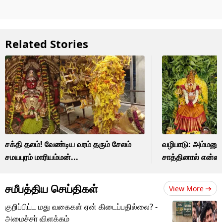
Related Stories
சக்தி தலம்! வேண்டிய வரம் தரும் சேலம்
வழிபாடு: அம்மனுக
சமயபுரம் மாரியம்மன்...
சாத்தினால் என்ன
சமீபத்திய செய்திகள்
View More
குறிப்பிட்ட மது வகைகள் ஏன் கிடைப்பதில்லை? -
அமைச்சர் விளக்கம்