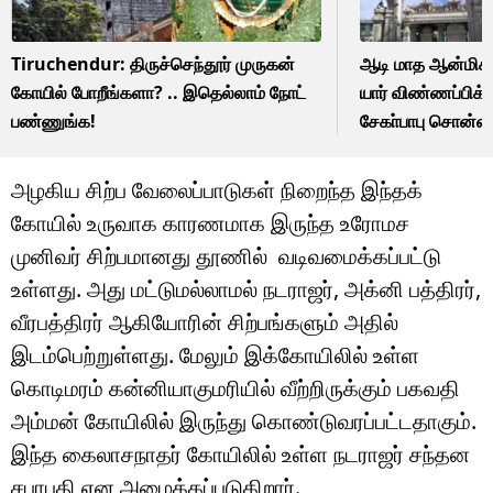
Tiruchendur: திருச்செந்தூர் முருகன்
ஆடி மாத ஆன்மிக
கோயில் போறீங்களா? .. இதெல்லாம் நோட்
யார் விண்ணப்பிக்
பண்ணுங்க!
சேகா்பாபு சொன்
அழகிய சிற்ப வேலைப்பாடுகள் நிறைந்த இந்தக்
கோயில் உருவாக காரணமாக இருந்த உரோமச
முனிவர் சிற்பமானது தூணில் வடிவமைக்கப்பட்டு
உள்ளது. அது மட்டுமல்லாமல் நடராஜர், அக்னி பத்திரர்,
வீரபத்திரர் ஆகியோரின் சிற்பங்களும் அதில்
இடம்பெற்றுள்ளது. மேலும் இக்கோயிலில் உள்ள
கொடிமரம் கன்னியாகுமரியில் வீற்றிருக்கும் பகவதி
அம்மன் கோயிலில் இருந்து கொண்டுவரப்பட்டதாகும்.
இந்த கைலாசநாதர் கோயிலில் உள்ள நடராஜர் சந்தன
சபாபதி என அழைக்கப்படுகிறார்.