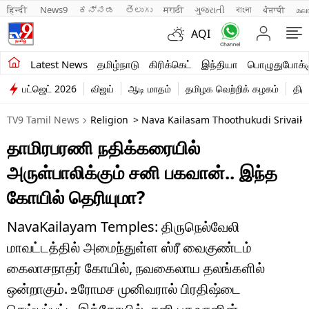
हिन्दी 
News9
ಕನ್ನಡ
తెలుగు
मराठी
ગુજરાતી
বাংলা
ਪੰਜਾਬੀ
മല
AQI
சமீபத்திய செய்திகள்
Latest News
தமிழ்நாடு
கிரிக்கெட்
இந்தியா
பொழுதுபோக்க
பட்ஜெட் 2026
விஜய்
ஆடி மாதம்
தமிழக வெற்றிக் கழகம்
திம
தமிழ்நாடு
TV9 Tamil News
Religion
> Nava Kailasam Thoothukudi Srivaikun
இந்தியா
தாமிரபரணி நதிக்கரையில்
உலகம்
அருள்பாலிக்கும் சனி பகவான்.. இந்த
விளையாட்டு
கோயில் தெரியுமா?
பொழுதுபோக்கு
NavaKailayam Temples: திருநெல்வேலி
மாவட்டத்தில் அமைந்துள்ள ஸ்ரீ வைகுண்டம்
லைஃப்ஸ்டைல்
கைலாசநாதர் கோயில், நவகைலாய தலங்களில்
வணிகம்
ஒன்றாகும். உரோமச முனிவரால் பிரதிஷ்டை