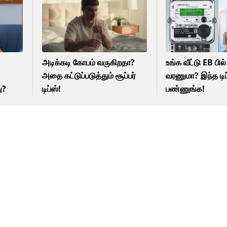
அடிக்கடி கோபம் வருகிறதா?
உங்க வீட்டு EB பில
அதை கட்டுப்படுத்தும் சூப்பர்
வரணுமா? இந்த டி
ு?
டிப்ஸ்!
பண்ணுங்க!