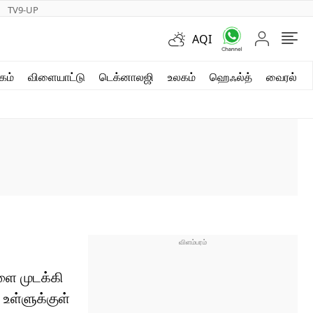
TV9-UP
AQI
ஷார்ட் வீடியோஸ்
கம்
விளையாட்டு
டெக்னாலஜி
உலகம்
ஹெஃல்த்
வைரல்
வலை கதைகள்
போட்டோ கேலரி
ளை முடக்கி
உள்ளுக்குள்