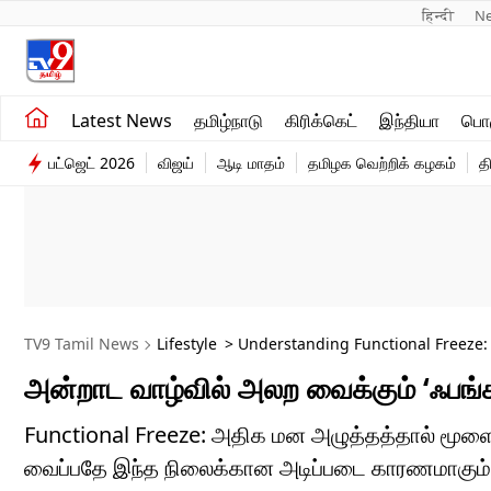
हिन्दी 
N
சமீபத்திய செய்திகள்
உலகம்
Latest News
தமிழ்நாடு
கிரிக்கெட்
இந்தியா
பொழ
தமிழ்நாடு
விளையாட்டு
பட்ஜெட் 2026
விஜய்
ஆடி மாதம்
தமிழக வெற்றிக் கழகம்
த
இந்தியா
பொழுதுபோக்கு
TV9 Tamil News
Lifestyle
> Understanding Functional Freeze
அன்றாட வாழ்வில் அலற வைக்கும் ‘ஃபங்க்ஷ
Functional Freeze: அதிக மன அழுத்தத்தால் மூள
வைப்பதே இந்த நிலைக்கான அடிப்படை காரணமாகும். வ