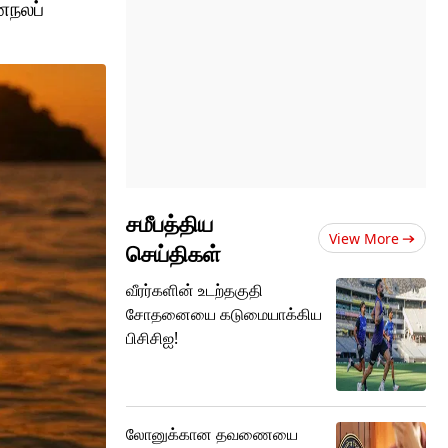
னநலப்
சமீபத்திய
View More
செய்திகள்
வீரர்களின் உடற்தகுதி
சோதனையை கடுமையாக்கிய
பிசிசிஐ!
லோனுக்கான தவணையை