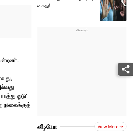
கைது!
ன்றனர்.
ாவது,
ல்லது
ித்து ஓடு’
ற நிலைக்குத்
வீடியோ
View More