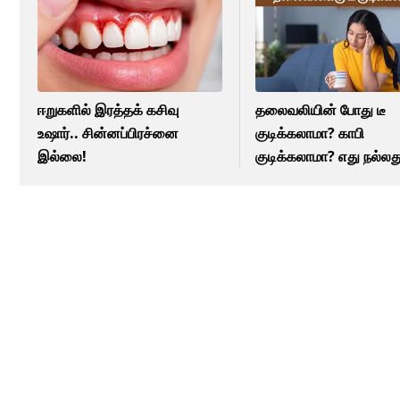
ஈறுகளில் இரத்தக் கசிவு
தலைவலியின் போது டீ
உஷார்.. சின்னப்பிரச்னை
குடிக்கலாமா? காபி
இல்லை!
குடிக்கலாமா? எது நல்லத