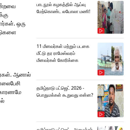
பாடநூல் கழகத்தில் ஆய்வு
ோன்றவை
மேற்கொண்ட லயோலா மணி!
க்கு
ார்கள். ஒரு
ாடுகளை
11 மீனவர்கள் மற்றும் படகை
மீட்டு தர ராமேஸ்வரம்
மீனவர்கள் கோரிக்கை
ார்கள். ஆனால்
தொலைபேசி
தமிழ்நாடு பட்ஜெட் 2026 -
, காரணமே
பொதுமக்கள் கூறுவது என்ன?
ல்
தமிழ்நாடு பட்ஜெட்.. அமைச்சர்