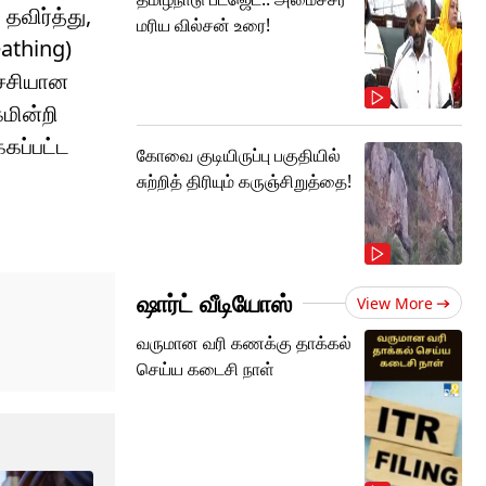
தவிர்த்து,
மரிய வில்சன் உரை!
eathing)
்ச்சியான
கமின்றி
கப்பட்ட
கோவை குடியிருப்பு பகுதியில்
சுற்றித் திரியும் கருஞ்சிறுத்தை!
ஷார்ட் வீடியோஸ்
View More
வருமான வரி கணக்கு தாக்கல்
செய்ய கடைசி நாள்