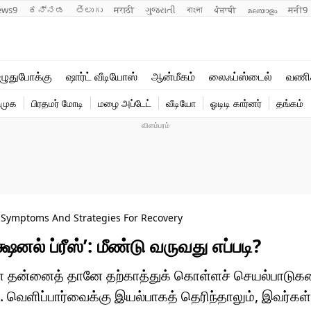
ews9
ಕನ್ನಡ
తెలుగు
मराठी
ગુજરાતી
বাংলা
ਪੰਜਾਬੀ
മലയാളം
मनी9
லைஃப்ஸ்டைல்
ஆன்மீகம்
ுதுபோக்கு
ஷார்ட் வீடியோஸ்
ஆன்மீகம்
லைஃப்ஸ்டைல்
வணி
வணிகம்
வைரல்
ிமுக
பிரதமர் மோடி
மழை அப்டேட்
வீடியோ
ஓடிடி கார்னர்
தங்கம்
டெக்னாலஜி
ஹெஃல்த்
: Symptoms And Strategies For Recovery
னல் ப்ரீஸ்’: மீண்டு வருவது எப்படி?
ை தன்னைத் தானே தற்காத்துக் கொள்ளச் செயல்பாடுக
ெளிப்பார்வைக்கு இயல்பாகத் தெரிந்தாலும், இவர்கள் 