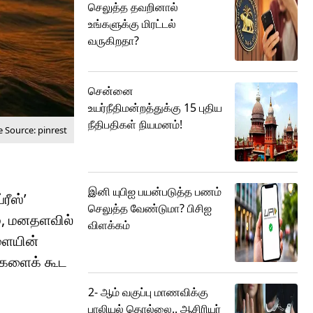
செலுத்த தவறினால்
உங்களுக்கு மிரட்டல்
வருகிறதா?
சென்னை
உயர்நீதிமன்றத்துக்கு 15 புதிய
நீதிபதிகள் நியமனம்!
 Source: pinrest
இனி யுபிஐ பயன்படுத்த பணம்
ரீஸ்’
செலுத்த வேண்டுமா? பிசிஐ
ம், மனதளவில்
விளக்கம்
ளையின்
ணிகளைக் கூட
2- ஆம் வகுப்பு மாணவிக்கு
பாலியல் தொல்லை.. ஆசிரியர்