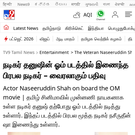
हिन्दी 
News9
ಕನ್ನಡ
తెలుగు
मराठी
ગુજરાતી
বাংলা
ਪੰਜਾਬੀ
മല
AQI
சமீபத்திய செய்திகள்
Latest News
தமிழ்நாடு
கிரிக்கெட்
இந்தியா
பொழுதுபோக்க
பட்ஜெட் 2026
விஜய்
ஆடி மாதம்
தமிழக வெற்றிக் கழகம்
திம
தமிழ்நாடு
TV9 Tamil News
Entertainment
> The Veteran Naseeruddin Sh
இந்தியா
நடிகர் தனுஷின் ஓம் படத்தில் இணைந்த
உலகம்
பிரபல நடிகர் – வைரலாகும் பதிவு
விளையாட்டு
Actor Naseeruddin Shah on board the OM
பொழுதுபோக்கு
movie | தமிழ் சினிமாவில் முன்னணி நாயகனாக
உள்ள நடிகர் தனுஷ் தற்போது ஓம் படத்தில் நடித்து
லைஃப்ஸ்டைல்
உள்ளார். இந்தப் படத்தில் பிரபல மூத்த நடிகர் நசீருதீன்
வணிகம்
ஷா இணைந்து உள்ளார்.