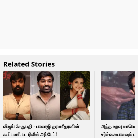
Related Stories
விஜய் சேதுபதி - பாலாஜி தரணீதரனின்
அந்த உறவு காமெடி
கூட்டணி பட ரிலீஸ் அப்டேட்!
சர்ச்சையாகவும் பார