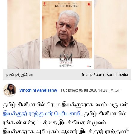
டெக்னாலஜி
ஆன்மீகம்
வைரல்
ஹெஃல்த்
ஷார்ட் வீடியோஸ்
வலை கதைகள்
நடிகர் நசீருதீன் ஷா
Image Source: social media
போட்டோ கேலரி
Vinothini Aandisamy
|
Published:
09 Jul 2026 14:28 PM
IST
தமிழ் சினிமாவில் பிரபல இயக்குநராக வலம் வருபவர்
இயக்குநர் ராஜ்குமார் பெரியசாமி
. தமிழ் சினிமாவில்
ரங்கூன் என்ற படத்தை இயக்கியதன் மூலம்
இயக்குநராக அறிமுகம் ஆனார் இயக்குநர் ராஜ்குமார்