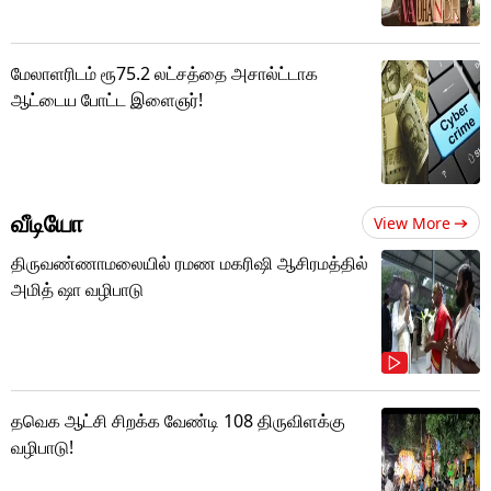
மேலாளரிடம் ரூ75.2 லட்சத்தை அசால்ட்டாக
ஆட்டைய போட்ட இளைஞர்!
வீடியோ
View More
திருவண்ணாமலையில் ரமண மகரிஷி ஆசிரமத்தில்
அமித் ஷா வழிபாடு
தவெக ஆட்சி சிறக்க வேண்டி 108 திருவிளக்கு
வழிபாடு!