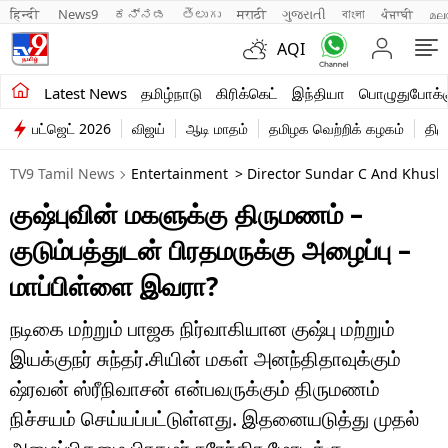
हिन्दी 
News9
ಕನ್ನಡ
తెలుగు
मराठी
ગુજરાતી
বাংলা
ਪੰਜਾਬੀ
മല
AQI
சமீபத்திய செய்திகள்
Latest News
தமிழ்நாடு
கிரிக்கெட்
இந்தியா
பொழுதுபோக்க
பட்ஜெட் 2026
விஜய்
ஆடி மாதம்
தமிழக வெற்றிக் கழகம்
திம
தமிழ்நாடு
TV9 Tamil News
Entertainment
> Director Sundar C And Khush
இந்தியா
குஷ்புவின் மகளுக்கு திருமணம் –
உலகம்
குடும்பத்துடன் பிரதமருக்கு அழைப்பு –
விளையாட்டு
மாப்பிள்ளை இவரா?
பொழுதுபோக்கு
நடிகை மற்றும் பாஜக நிர்வாகியான குஷ்பு மற்றும்
இயக்குநர் சுந்தர்.சியின் மகள் அனந்திதாவுக்கும்
லைஃப்ஸ்டைல்
ஷ்ரவன் ஸ்ரீநிவாசன் என்பவருக்கும் திருமணம்
வணிகம்
நிச்சயம் செய்யப்பட்டுள்ளது. இதனையடுத்து முதல்