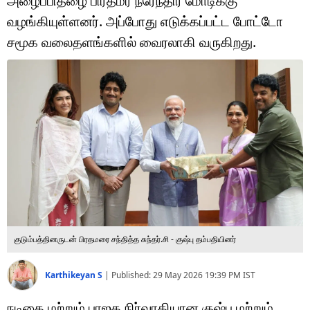
அழைப்பிதழை பிரதமர் நரேந்திர மோடிக்கு
டெக்னாலஜி
வழங்கியுள்ளனர். அப்போது எடுக்கப்பட்ட போட்டோ
ஆன்மீகம்
சமூக வலைதளங்களில் வைரலாகி வருகிறது.
வைரல்
ஹெஃல்த்
ஷார்ட் வீடியோஸ்
வலை கதைகள்
போட்டோ கேலரி
குடும்பத்தினருடன் பிரதமரை சந்தித்த சுந்தர்.சி - குஷ்பு தம்பதியினர்
Karthikeyan S
|
Published:
29 May 2026 19:39 PM
IST
நடிகை மற்றும் பாஜக நிர்வாகியான குஷ்பு மற்றும்