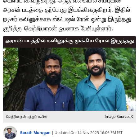
வெளியாகிவருகிறது. அந்த வகையில் சிம்புவின்
டெக்னாலஜி
அரசன் படத்தை தற்போது இயக்கிவருகிறார். இதில்
ஆன்மீகம்
நடிகர் கவினுக்காக ஸ்பெஷல் ரோல் ஒன்று இருந்தது
குறித்து வெற்றிமாறன் ஓபனாக பேசியுள்ளார்.
வைரல்
ஹெஃல்த்
ஷார்ட் வீடியோஸ்
வலை கதைகள்
போட்டோ கேலரி
வெற்றிமாறன் மற்றும் கவின்
Image Source: X
Barath Murugan
|
Updated On:
14 Nov 2025 16:06 PM
IST