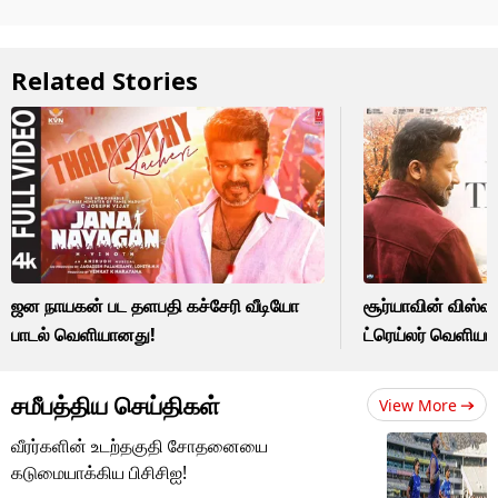
Related Stories
ஜன நாயகன் பட தளபதி கச்சேரி வீடியோ
சூர்யாவின் விஸ்வ
பாடல் வெளியானது!
ட்ரெய்லர் வெளியா
சமீபத்திய செய்திகள்
View More
வீரர்களின் உடற்தகுதி சோதனையை
கடுமையாக்கிய பிசிசிஐ!