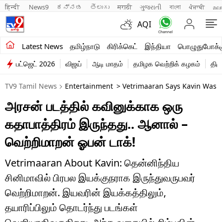
हिन्दी 
News9
ಕನ್ನಡ
తెలుగు
मराठी
ગુજરાતી
বাংলা
ਪੰਜਾਬੀ
മല
AQI
சமீபத்திய செய்திகள்
Latest News
தமிழ்நாடு
கிரிக்கெட்
இந்தியா
பொழுதுபோக்க
பட்ஜெட் 2026
விஜய்
ஆடி மாதம்
தமிழக வெற்றிக் கழகம்
திம
தமிழ்நாடு
TV9 Tamil News
Entertainment
> Vetrimaaran Says Kavin Was O
இந்தியா
அரசன் படத்தில் கவினுக்காக ஒரு
உலகம்
கதாபாத்திரம் இருந்தது.. ஆனால் –
விளையாட்டு
வெற்றிமாறன் ஓபன் டாக்!
பொழுதுபோக்கு
Vetrimaaran About Kavin: தென்னிந்திய
சினிமாவில் பிரபல இயக்குநராக இருந்துவருபவர்
லைஃப்ஸ்டைல்
வெற்றிமாறன். இயவரின் இயக்கத்திலும்,
வணிகம்
தயாரிப்பிலும் தொடர்ந்து படங்கள்