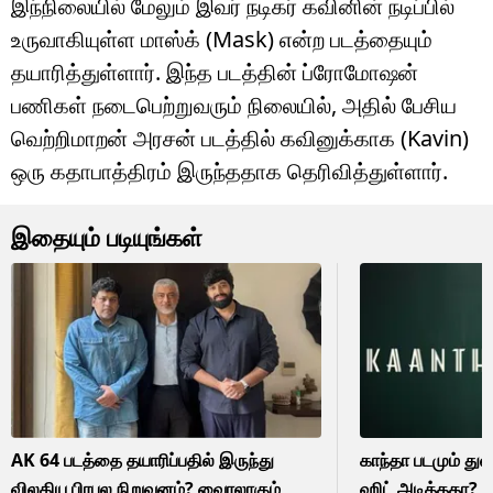
இந்நிலையில் மேலும் இவர் நடிகர் கவினின் நடிப்பில்
உருவாகியுள்ள மாஸ்க் (Mask) என்ற படத்தையும்
தயாரித்துள்ளார். இந்த படத்தின் ப்ரோமோஷன்
பணிகள் நடைபெற்றுவரும் நிலையில், அதில் பேசிய
வெற்றிமாறன் அரசன் படத்தில் கவினுக்காக (Kavin)
ஒரு கதாபாத்திரம் இருந்ததாக தெரிவித்துள்ளார்.
இதையும் படியுங்கள்
AK 64 படத்தை தயாரிப்பதில் இருந்து
காந்தா படமும் துல்
விலகிய பிரபல நிறுவனம்? வைரலாகும்
ஹிட் அடித்ததா? 