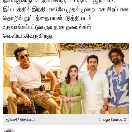
இயக்குனருடன் இணைந்த படம்தான் சூர்யா47.
டெக்னாலஜி
இப்படத்தில் இந்தியாவிலே முதல் முறையாக சிறப்பான
ஆன்மீகம்
தொழில் நுட்பத்தை பயன்படுத்தி படம்
உருவாக்கப்பட்டுவருவதாக தகவல்கள்
வைரல்
வெளியாகிவருகிறது.
ஹெஃல்த்
ஷார்ட் வீடியோஸ்
வலை கதைகள்
போட்டோ கேலரி
சூர்யா47 திரைப்படம்
Image Source: X