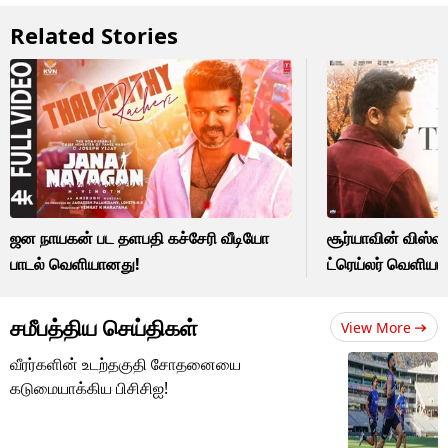
Related Stories
ஜன நாயகன் பட தளபதி கச்சேரி வீடியோ
சூர்யாவின் விஸ்வ
பாடல் வெளியானது!
ட்ரெய்லர் வெளியா
சமீபத்திய செய்திகள்
View More
வீரர்களின் உடற்தகுதி சோதனையை
கடுமையாக்கிய பிசிசிஐ!