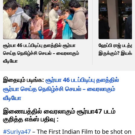
சூர்யா 46 படப்பிடிப்பு தளத்தில் சூர்யா
ஹேப்பி ராஜ் படத்தில
செய்த நெகிழ்ச்சி செயல் – வைரலாகும்
இருக்கும்? இயக்கு
வீடியோ
இதையும் படிங்க:
சூர்யா 46 படப்பிடிப்பு தளத்தில்
சூர்யா செய்த நெகிழ்ச்சி செயல் – வைரலாகும்
வீடியோ
இணையத்தில் வைரலாகும் சூர்யா47 படம்
குறித்த எக்ஸ் பதிவு :
#Suriya47
– The First Indian Film to be shot on