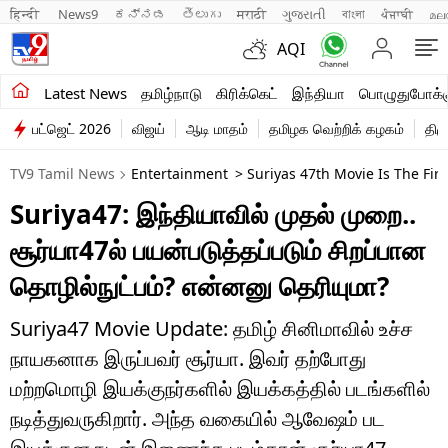
हिन्दी 
News9
ಕನ್ನಡ
తెలుగు
मराठी
ગુજરાતી
বাংলা
ਪੰਜਾਬੀ
മല
AQI
சமீபத்திய செய்திகள்
Latest News
தமிழ்நாடு
கிரிக்கெட்
இந்தியா
பொழுதுபோக்க
பட்ஜெட் 2026
விஜய்
ஆடி மாதம்
தமிழக வெற்றிக் கழகம்
திம
தமிழ்நாடு
TV9 Tamil News
Entertainment
> Suriyas 47th Movie Is The Fir
இந்தியா
Suriya47: இந்தியாவில் முதல் முறை..
உலகம்
சூர்யா47ல் பயன்படுத்தப்படும் சிறப்பான
விளையாட்டு
தொழில்நுட்பம்? என்னனு தெரியுமா?
பொழுதுபோக்கு
Suriya47 Movie Update: தமிழ் சினிமாவில் உச்ச
நாயகனாக இருப்பவர் சூர்யா. இவர் தற்போது
லைஃப்ஸ்டைல்
மற்றமொழி இயக்குநர்களில் இயக்கத்தில் படங்களில்
வணிகம்
நடித்துவருகிறார். அந்த வகையில் ஆவேஷம் பட