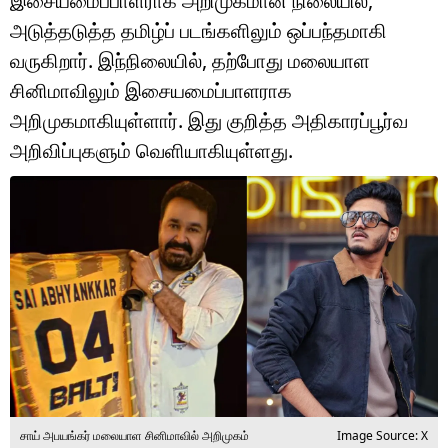
இசையமைப்பாளராக அறிமுகமான நிலையில்,
டெக்னாலஜி
அடுத்தடுத்த தமிழ்ப் படங்களிலும் ஒப்பந்தமாகி
ஆன்மீகம்
வருகிறார். இந்நிலையில், தற்போது மலையாள
சினிமாவிலும் இசையமைப்பாளராக
வைரல்
அறிமுகமாகியுள்ளார். இது குறித்த அதிகாரப்பூர்வ
ஹெஃல்த்
அறிவிப்புகளும் வெளியாகியுள்ளது.
ஷார்ட் வீடியோஸ்
வலை கதைகள்
போட்டோ கேலரி
சாய் அபயங்கர் மலையாள சினிமாவில் அறிமுகம்
Image Source: X