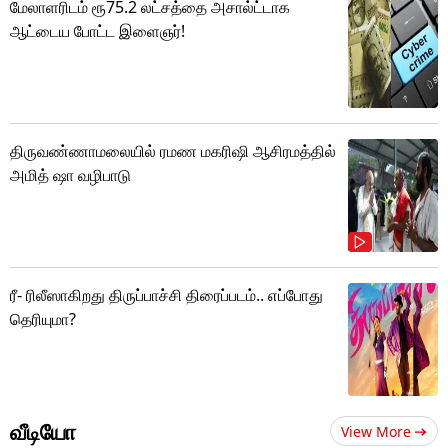
மேலாளரிடம் ரூ75.2 லட்சத்தை அசால்ட்டாக
ஆட்டைய போட்ட இளைஞர்!
திருவண்ணாமலையில் ரமண மகரிஷி ஆசிரமத்தில்
அமித் ஷா வழிபாடு
ரீ- ரிலீஸாகிறது திருப்பாச்சி திரைப்படம்.. எப்போது
தெரியுமா?
வீடியோ
View More