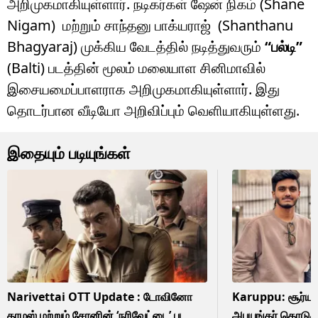
அறிமுகமாகியுள்ளார். நடிகர்கள் ஷேன் நிகம் (Shane
Nigam) மற்றும் சாந்தனு பாக்யராஜ் (Shanthanu
Bhagyaraj) முக்கிய வேடத்தில் நடித்துவரும்
“பல்டி”
(Balti) படத்தின் மூலம் மலையாள சினிமாவில்
இசையமைப்பாளராக அறிமுகமாகியுள்ளார். இது
தொடர்பான வீடியோ அறிவிப்பும் வெளியாகியுள்ளது.
இதையும் படியுங்கள்
Narivettai OTT Update : டோவினோ
Karuppu: சூர்யாவின
தாமஸ் மற்றும் சேரனின் ‘நரிவேட்டை’ பட
அபயங்கர் கொடுத்த