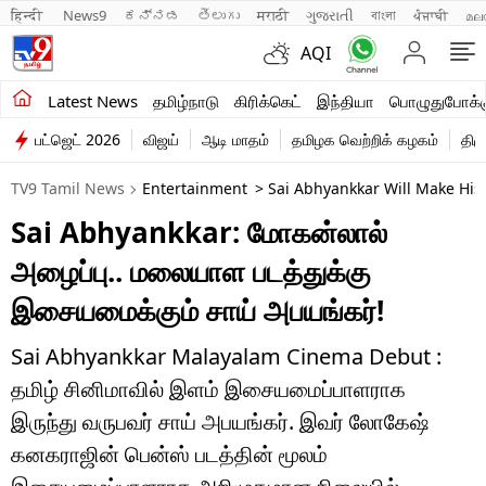
हिन्दी 
News9
ಕನ್ನಡ
తెలుగు
मराठी
ગુજરાતી
বাংলা
ਪੰਜਾਬੀ
മല
AQI
சமீபத்திய செய்திகள்
Latest News
தமிழ்நாடு
கிரிக்கெட்
இந்தியா
பொழுதுபோக்க
பட்ஜெட் 2026
விஜய்
ஆடி மாதம்
தமிழக வெற்றிக் கழகம்
திம
தமிழ்நாடு
TV9 Tamil News
Entertainment
> Sai Abhyankkar Will Make His
இந்தியா
Sai Abhyankkar: மோகன்லால்
உலகம்
அழைப்பு.. மலையாள படத்துக்கு
விளையாட்டு
இசையமைக்கும் சாய் அபயங்கர்!
பொழுதுபோக்கு
Sai Abhyankkar Malayalam Cinema Debut :
தமிழ் சினிமாவில் இளம் இசையமைப்பாளராக
லைஃப்ஸ்டைல்
இருந்து வருபவர் சாய் அபயங்கர். இவர் லோகேஷ்
வணிகம்
கனகராஜின் பென்ஸ் படத்தின் மூலம்