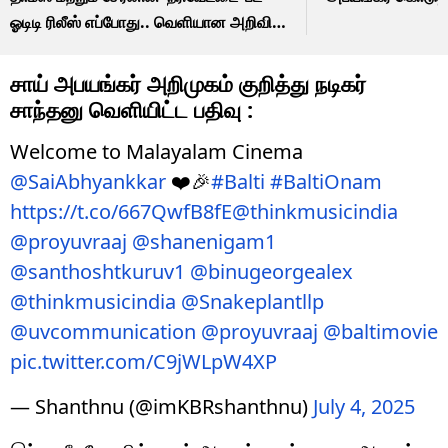
ஓடிடி ரிலீஸ் எப்போது.. வெளியான அறிவிப்பு
இதோ!
சாய் அபயங்கர் அறிமுகம் குறித்து நடிகர்
சாந்தனு வெளியிட்ட பதிவு :
Welcome to Malayalam Cinema
@SaiAbhyankkar
❤️🎉
#Balti
#BaltiOnam
https://t.co/667QwfB8fE
@thinkmusicindia
@proyuvraaj
@shanenigam1
@santhoshtkuruv1
@binugeorgealex
@thinkmusicindia
@Snakeplantllp
@uvcommunication
@proyuvraaj
@baltimovie
pic.twitter.com/C9jWLpW4XP
— Shanthnu (@imKBRshanthnu)
July 4, 2025