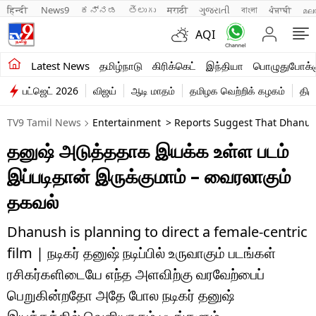
हिन्दी 
News9
ಕನ್ನಡ
తెలుగు
मराठी
ગુજરાતી
বাংলা
ਪੰਜਾਬੀ
മല
AQI
சமீபத்திய செய்திகள்
Latest News
தமிழ்நாடு
கிரிக்கெட்
இந்தியா
பொழுதுபோக்க
பட்ஜெட் 2026
விஜய்
ஆடி மாதம்
தமிழக வெற்றிக் கழகம்
திம
தமிழ்நாடு
TV9 Tamil News
Entertainment
> Reports Suggest That Dhanush
இந்தியா
தனுஷ் அடுத்ததாக இயக்க உள்ள படம்
உலகம்
இப்படிதான் இருக்குமாம் – வைரலாகும்
விளையாட்டு
தகவல்
பொழுதுபோக்கு
Dhanush is planning to direct a female-centric
film | நடிகர் தனுஷ் நடிப்பில் உருவாகும் படங்கள்
லைஃப்ஸ்டைல்
ரசிகர்களிடையே எந்த அளவிற்கு வரவேற்பைப்
வணிகம்
பெறுகின்றதோ அதே போல நடிகர் தனுஷ்