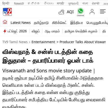
हिन्दी 
News9
ಕನ್ನಡ
తెలుగు
मराठी
ગુજરાતી
বাংলা
ਪੰਜਾਬੀ
മല
AQI
சமீபத்திய செய்திகள்
Latest News
தமிழ்நாடு
கிரிக்கெட்
இந்தியா
பொழுதுபோக்க
பட்ஜெட் 2026
விஜய்
ஆடி மாதம்
தமிழக வெற்றிக் கழகம்
திம
தமிழ்நாடு
TV9 Tamil News
Entertainment
> Producer Talks About Viswana
இந்தியா
விஸ்வநாத் & சன்ஸ் படத்தின் கதை
உலகம்
இதுதான் – தயாரிப்பாளர் ஓபன் டாக்
விளையாட்டு
Viswanath and Sons movie story update |
பொழுதுபோக்கு
நடிகர் சூர்யா நடிப்பில் தமிழ் சினிமாவில் அடுத்ததாக
வெளியாக உள்ள படம் விஸ்வநாத் அண்ட் சன்ஸ்.
லைஃப்ஸ்டைல்
இந்தப் படத்தின் கதை என்ன என்பது குறித்து
வணிகம்
தயாரிப்பாளர் சமீபத்திய பேட்டியில் பேசியது வைரலாகி
வருகின்றது.