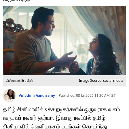
டெக்னாலஜி
ஆன்மீகம்
வைரல்
ஹெஃல்த்
ஷார்ட் வீடியோஸ்
வலை கதைகள்
விஸ்வநாத் & சன்ஸ்
Image Source: social media
போட்டோ கேலரி
Vinothini Aandisamy
|
Published:
08 Jul 2026 11:20 AM
IST
தமிழ் சினிமாவில் உச்ச நடிகர்களில் ஒருவராக வலம்
வருபவர் நடிகர் சூர்யா. இவரது நடிப்பில் தமிழ்
சினிமாவில் வெளியாகும் படங்கள் தொடர்ந்து