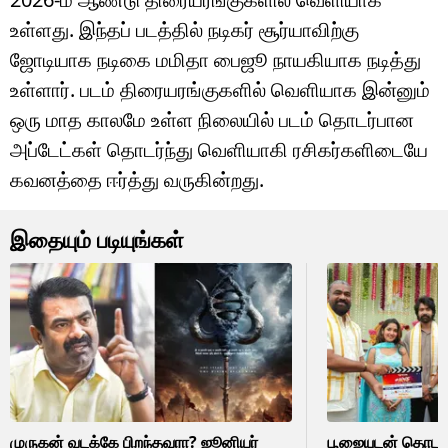
உள்ளது. இந்தப் படத்தில் நடிகர் சூர்யாவிற்கு
ஜோடியாக நடிகை மமிதா பைஜூ நாயகியாக நடித்து
உள்ளார். படம் திரையரங்குகளில் வெளியாக இன்னும்
ஒரு மாத காலமே உள்ள நிலையில் படம் தொடர்பான
அப்டேட்கள் தொடர்ந்து வெளியாகி ரசிகர்களிடையே
கவனத்தை ஈர்த்து வருகின்றது.
இதையும் படியுங்கள்
முருகன் வடக்கே பிறந்தவரா? ஜூனியர்
பூஜையுடன் தொடங