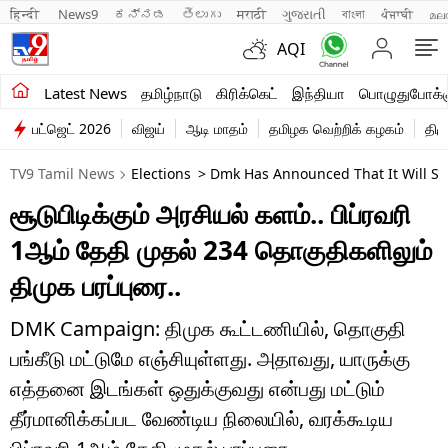
हिन्दी 
News9
ಕನ್ನಡ
తెలుగు
मराठी
ગુજરાતી
বাংলা
ਪੰਜਾਬੀ
മല
AQI
சமீபத்திய செய்திகள்
Latest News
தமிழ்நாடு
கிரிக்கெட்
இந்தியா
பொழுதுபோக்க
பட்ஜெட் 2026
விஜய்
ஆடி மாதம்
தமிழக வெற்றிக் கழகம்
திம
தமிழ்நாடு
TV9 Tamil News
Elections
> Dmk Has Announced That It Will Sta
இந்தியா
சூடுபிடிக்கும் அரசியல் களம்.. பிப்ரவரி
உலகம்
1ஆம் தேதி முதல் 234 தொகுதிகளிலும்
விளையாட்டு
திமுக பரப்புரை..
பொழுதுபோக்கு
DMK Campaign: திமுக கூட்டணியில், தொகுதி
பங்கீடு மட்டுமே எஞ்சியுள்ளது. அதாவது, யாருக்கு
லைஃப்ஸ்டைல்
எத்தனை இடங்கள் ஒதுக்குவது என்பது மட்டும்
வணிகம்
தீர்மானிக்கப்பட வேண்டிய நிலையில், வரக்கூடிய