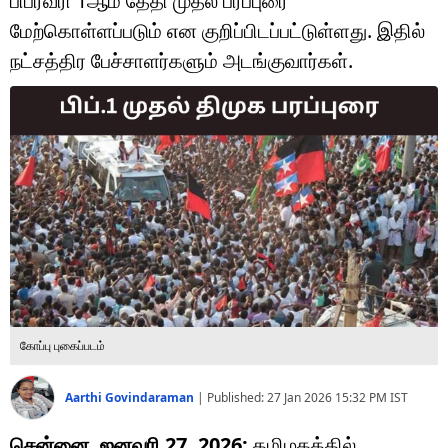
பிப்ரவரி 1ஆம் தேதி முதல் பரப்புரை
டெக்னாலஜி
மேற்கொள்ளப்படும் என குறிப்பிடப்பட்டுள்ளது. இதில்
ஆன்மீகம்
நட்சத்திர பேச்சாளர்களும் அடங்குவார்கள்.
வைரல்
ஹெஃல்த்
ஷார்ட் வீடியோஸ்
வலை கதைகள்
போட்டோ கேலரி
கோப்பு புகைப்படம்
Aarthi Govindaraman
|
Published:
27 Jan 2026 15:32 PM
IST
சென்னை, ஜனவரி 27, 2026:
தமிழகத்தில்