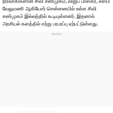
நிர்வாகிகளான சிவி சண்முகம், விஜய பாஸ்கர், எஸ்பி
டெக்னாலஜி
வேலுமணி ஆகியோர் சென்னையில் உள்ள சிவி
ஆன்மீகம்
சண்முகம் இல்லத்தில் கூடியுள்ளனர். இதனால்
அரசியல் களத்தில் சற்று பரபரப்பு ஏற்பட்டுள்ளது.
வைரல்
ஹெஃல்த்
ஷார்ட் வீடியோஸ்
வலை கதைகள்
போட்டோ கேலரி