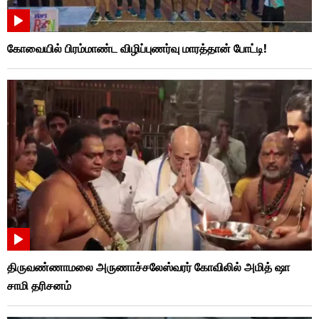
கோவையில் பிரம்மாண்ட விழிப்புணர்வு மாரத்தான் போட்டி!
திருவண்ணாமலை அருணாச்சலேஸ்வரர் கோவிலில் அமித் ஷா
சாமி தரிசனம்