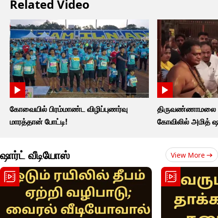
Related Video
கோவையில் பிரம்மாண்ட விழிப்புணர்வு
திருவண்ணாமலை அ
மாரத்தான் போட்டி!
கோவிலில் அமித் ஷ
ஷார்ட் வீடியோஸ்
View More