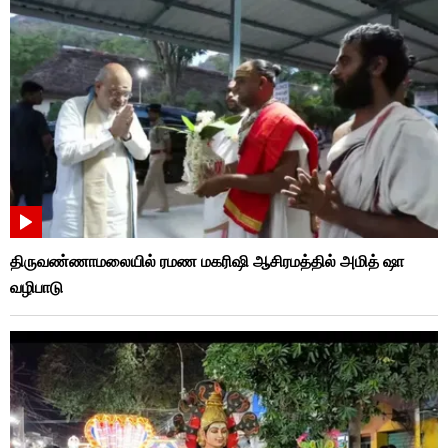
திருவண்ணாமலையில் ரமண மகரிஷி ஆசிரமத்தில் அமித் ஷா
வழிபாடு