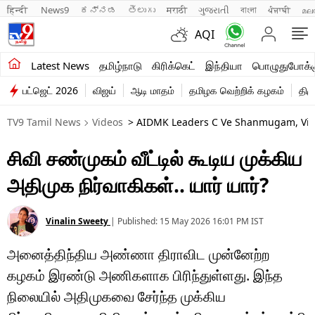
हिन्दी 
News9
ಕನ್ನಡ
తెలుగు
मराठी
ગુજરાતી
বাংলা
ਪੰਜਾਬੀ
മല
AQI
சமீபத்திய செய்திகள்
Latest News
தமிழ்நாடு
கிரிக்கெட்
இந்தியா
பொழுதுபோக்க
பட்ஜெட் 2026
விஜய்
ஆடி மாதம்
தமிழக வெற்றிக் கழகம்
திம
தமிழ்நாடு
TV9 Tamil News
Videos
> AIDMK Leaders C Ve Shanmugam, Vija
இந்தியா
சிவி சண்முகம் வீட்டில் கூடிய முக்கிய
உலகம்
அதிமுக நிர்வாகிகள்.. யார் யார்?
விளையாட்டு
பொழுதுபோக்கு
Vinalin Sweety
|
Published:
15 May 2026 16:01 PM
IST
அனைத்திந்திய அண்ணா திராவிட முன்னேற்ற
லைஃப்ஸ்டைல்
கழகம் இரண்டு அணிகளாக பிரிந்துள்ளது. இந்த
வணிகம்
நிலையில் அதிமுகவை சேர்ந்த முக்கிய