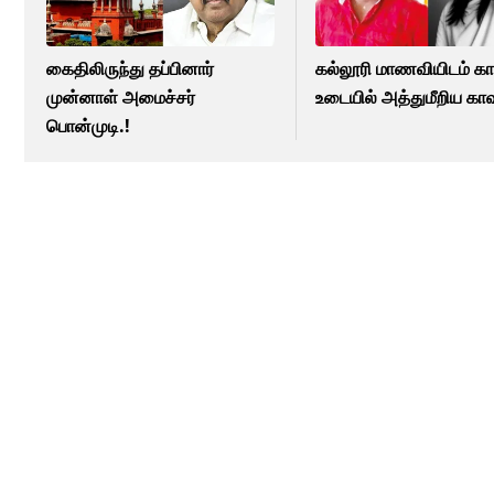
கைதிலிருந்து தப்பினார்
கல்லூரி மாணவியிடம் கா
முன்னாள் அமைச்சர்
உடையில் அத்துமீறிய காவ
பொன்முடி.!