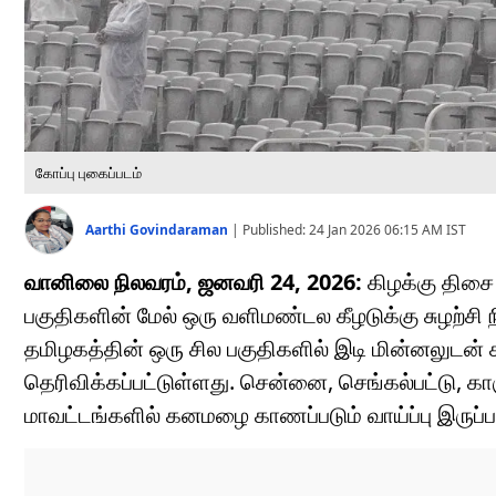
கோப்பு புகைப்படம்
Aarthi Govindaraman
|
Published:
24 Jan 2026 06:15 AM
IST
வானிலை நிலவரம், ஜனவரி 24, 2026:
கிழக்கு திச
பகுதிகளின் மேல் ஒரு வளிமண்டல கீழடுக்கு சுழற்
தமிழகத்தின் ஒரு சில பகுதிகளில் இடி மின்னலுடன
தெரிவிக்கப்பட்டுள்ளது. சென்னை, செங்கல்பட்டு, கா
மாவட்டங்களில் கனமழை காணப்படும் வாய்ப்பு இருப்பதா