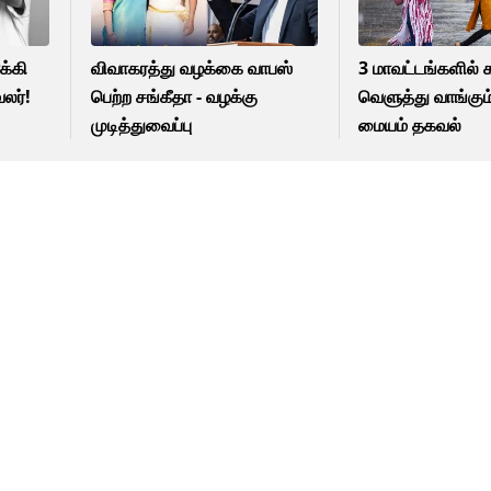
க்கி
விவாகரத்து வழக்கை வாபஸ்
3 மாவட்டங்களில
லர்!
பெற்ற சங்கீதா - வழக்கு
வெளுத்து வாங்கு
முடித்துவைப்பு
மையம் தகவல்