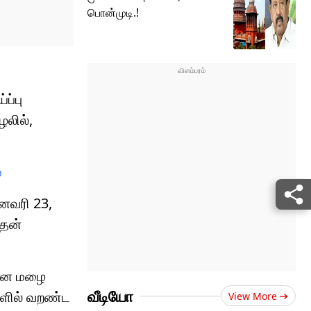
பொன்முடி.!
ப்பு
ழலில்,
்
ஜனவரி 23,
இதன்
மான மழை
வீடியோ
களில் வறண்ட
View More