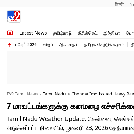
हिन्दी 
N
சமீபத்திய செய்திகள்
உலகம்
Latest News
தமிழ்நாடு
கிரிக்கெட்
இந்தியா
பொழ
தமிழ்நாடு
விளையாட்டு
பட்ஜெட் 2026
விஜய்
ஆடி மாதம்
தமிழக வெற்றிக் கழகம்
த
இந்தியா
பொழுதுபோக்கு
TV9 Tamil News
Tamil Nadu
> Chennai Imd Issued Heavy Rain
7 மாவட்டங்களுக்கு கனமழை எச்சரிக்கை
Tamil Nadu Weather Update: சென்னை, செங்கல்ப
விடுக்கப்பட்ட நிலையில், ஜனவரி 23, 2026 தேதியான 