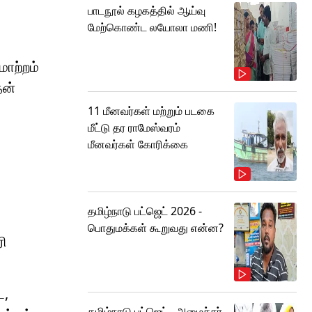
பாடநூல் கழகத்தில் ஆய்வு
மேற்கொண்ட லயோலா மணி!
மாற்றம்
தன்
11 மீனவர்கள் மற்றும் படகை
மீட்டு தர ராமேஸ்வரம்
மீனவர்கள் கோரிக்கை
தமிழ்நாடு பட்ஜெட் 2026 -
பொதுமக்கள் கூறுவது என்ன?
ரி
ை,
தமிழ்நாடு பட்ஜெட்.. அமைச்சர்