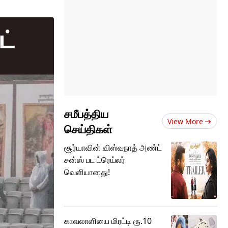
சமீபத்திய
View More
செய்திகள்
சூர்யாவின் விஸ்வநாத் அண்ட்
சன்ஸ் பட ட்ரெய்லர்
வெளியானது!
காவலாளியை மிரட்டி ரூ.10