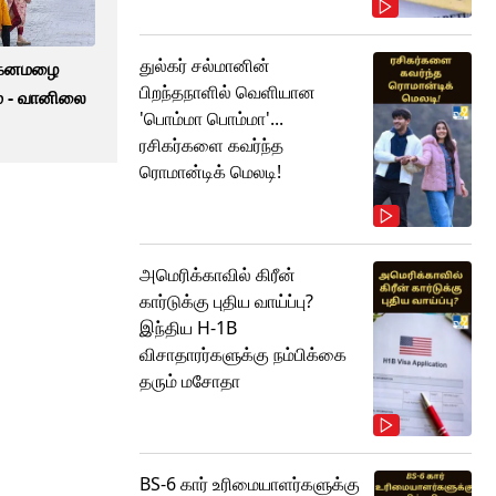
துல்கர் சல்மானின்
் கனமழை
பிறந்தநாளில் வெளியான
ம் - வானிலை
'பொம்மா பொம்மா'...
ரசிகர்களை கவர்ந்த
ரொமான்டிக் மெலடி!
அமெரிக்காவில் கிரீன்
கார்டுக்கு புதிய வாய்ப்பு?
இந்திய H-1B
விசாதாரர்களுக்கு நம்பிக்கை
தரும் மசோதா
BS-6 கார் உரிமையாளர்களுக்கு