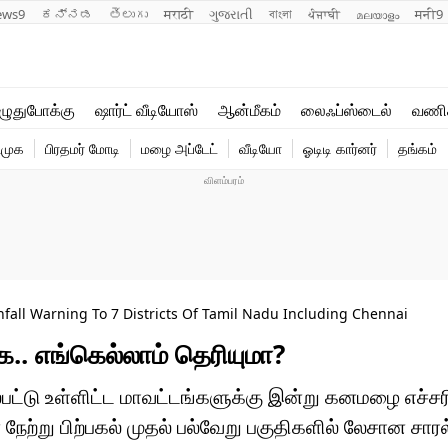
ews9
ಕನ್ನಡ
తెలుగు
मराठी
ગુજરાતી
বাংলা
ਪੰਜਾਬੀ
മലയാളം
मनी9
லைஃப்ஸ்டைல்
ஆன்மீகம்
ுதுபோக்கு
ஷார்ட் வீடியோஸ்
ஆன்மீகம்
லைஃப்ஸ்டைல்
வணி
வணிகம்
வைரல்
ிமுக
பிரதமர் மோடி
மழை அப்டேட்
வீடியோ
ஓடிடி கார்னர்
தங்கம்
டெக்னாலஜி
ஹெஃல்த்
fall Warning To 7 Districts Of Tamil Nadu Including Chennai
.. எங்கெல்லாம் தெரியுமா?
ட்டு உள்ளிட்ட மாவட்டங்களுக்கு இன்று கனமழை எச்ச
நேற்று பிற்பகல் முதல் பல்வேறு பகுதிகளில் லேசான சார