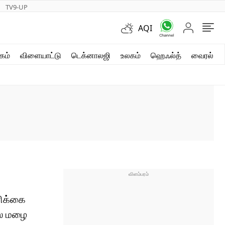
TV9-UP
AQI
ஷார்ட் வீடியோஸ்
கம்
விளையாட்டு
டெக்னாலஜி
உலகம்
ஹெஃல்த்
வைரல்
வலை கதைகள்
போட்டோ கேலரி
ரிக்கை
ல் மழை