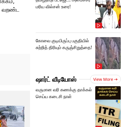
க்கம்,
மரிய வில்சன் உரை!
ாக வறண்ட
கோவை குடியிருப்பு பகுதியில்
சுற்றித் திரியும் கருஞ்சிறுத்தை!
ஷார்ட் வீடியோஸ்
View More
வருமான வரி கணக்கு தாக்கல்
செய்ய கடைசி நாள்