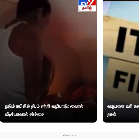
ஓடும் ரயிலில் தீபம் ஏற்றி வழிபாடு; வைரல்
வருமான வரி கண
வீடியோவால் சர்ச்சை
நாள்