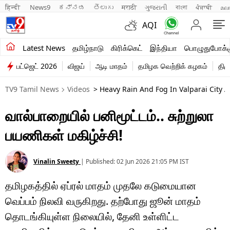
हिन्दी 
News9
ಕನ್ನಡ
తెలుగు
मराठी
ગુજરાતી
বাংলা
ਪੰਜਾਬੀ
മല
AQI
சமீபத்திய செய்திகள்
Latest News
தமிழ்நாடு
கிரிக்கெட்
இந்தியா
பொழுதுபோக்க
பட்ஜெட் 2026
விஜய்
ஆடி மாதம்
தமிழக வெற்றிக் கழகம்
திம
தமிழ்நாடு
TV9 Tamil News
Videos
> Heavy Rain And Fog In Valparai City Ar
இந்தியா
வால்பாறையில் பனிமூட்டம்.. சுற்றுலா
உலகம்
பயணிகள் மகிழ்ச்சி!
விளையாட்டு
பொழுதுபோக்கு
Vinalin Sweety
|
Published:
02 Jun 2026 21:05 PM
IST
தமிழகத்தில் ஏப்ரல் மாதம் முதலே கடுமையான
லைஃப்ஸ்டைல்
வெப்பம் நிலவி வருகிறது. தற்போது ஜூன் மாதம்
வணிகம்
தொடங்கியுள்ள நிலையில், தேனி உள்ளிட்ட