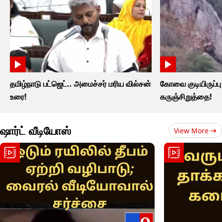
தமிழ்நாடு பட்ஜெட்.. அமைச்சர் மரிய வில்சன்
கோவை குடியிருப்பு ப
உரை!
கருஞ்சிறுத்தை!
ஷார்ட் வீடியோஸ்
View More