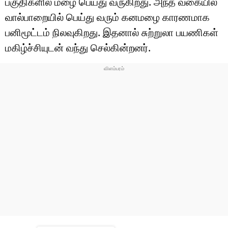
பகுதிகளில் மழை பெய்து வருகிறது. அந்த வகையில்
டெக்னாலஜி
வால்பாறையில் பெய்து வரும் கனமழை காரணமாக
ஆன்மீகம்
பனிமூட்டம் நிலவுகிறது. இதனால் சுற்றுலா பயணிகள்
மகிழ்ச்சியுடன் வந்து செல்கின்றனர்.
வைரல்
ஹெஃல்த்
ஷார்ட் வீடியோஸ்
வலை கதைகள்
போட்டோ கேலரி