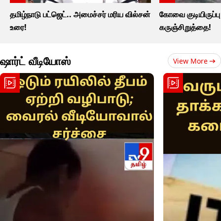
தமிழ்நாடு பட்ஜெட்.. அமைச்சர் மரிய வில்சன்
கோவை குடியிருப்பு ப
உரை!
கருஞ்சிறுத்தை!
ஷார்ட் வீடியோஸ்
View More