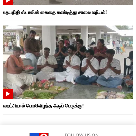
உதயநிதி ஸ்டாலின் கைதை கண்டித்து சாலை மறியல்!
வறட்சியால் பொலிவிழந்த ஆடிப் பெருக்கு!
FOLLOW US ON