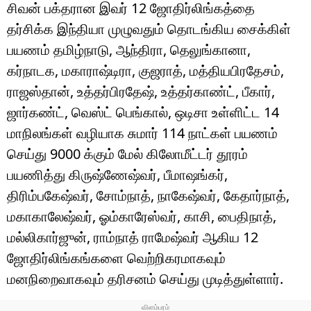
டெக்னாலஜி
சிவன் பக்தரான இவர் 12 ஜோதிர்லிங்கத்தை
தர்சிக்க இந்தியா முழுவதும் தொடங்கிய சைக்கிள்
ஆன்மீகம்
பயணம் தமிழ்நாடு, ஆந்திரா, தெலுங்கானா,
வைரல்
கர்நாடக, மகாராஷ்டிரா, குஜராத், மத்தியபிரதேசம்,
ராஜஸ்தான், உத்தர்பிரதேஷ், உத்தர்காண்ட், பீகார்,
ஹெஃல்த்
ஜார்கண்ட், வெஸ்ட் பெங்கால், ஒடிசா உள்ளிட்ட 14
மாநிலங்கள் வழியாக சுமார் 114 நாட்கள் பயணம்
ஷார்ட் வீடியோஸ்
செய்து 9000 க்கும் மேல் கிலோமீட்டர் தூரம்
வலை கதைகள்
பயணித்து கிருஷ்ணேஷ்வர், பீமாஷங்கர்,
திரிம்பகேஷ்வர், சோம்நாத், நாகேஷ்வர், கேதார்நாத்,
போட்டோ கேலரி
மகாகாலேஷ்வர், ஓம்காரேஸ்வர், காசி, பைதிநாத்,
மல்லிகார்ஜுன், ராம்நாத் ராமேஷ்வர் ஆகிய 12
ஜோதிர்லிங்கங்களை வெற்றிகரமாகவும்
மனநிறைவாகவும் தரிசனம் செய்து முடித்துள்ளார்.