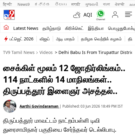
हिन्दी 
News9
ಕನ್ನಡ
తెలుగు
मराठी
ગુજરાતી
বাংলা
ਪੰਜਾਬੀ
മല
AQI
சமீபத்திய செய்திகள்
Latest News
தமிழ்நாடு
கிரிக்கெட்
இந்தியா
பொழுதுபோக்க
பட்ஜெட் 2026
விஜய்
ஆடி மாதம்
தமிழக வெற்றிக் கழகம்
திம
தமிழ்நாடு
TV9 Tamil News
Videos
> Delhi Babu Is From Tirupattur District.
இந்தியா
சைக்கிள் மூலம் 12 ஜோதிர்லிங்கம்..
உலகம்
114 நாட்களில் 14 மாநிலங்கள்..
விளையாட்டு
திருப்பத்தூர் இளைஞர் அசத்தல்..
பொழுதுபோக்கு
Aarthi Govindaraman
|
Published:
03 Jun 2026 18:49 PM
IST
லைஃப்ஸ்டைல்
திருப்பத்தூர் மாவட்டம் நாட்றம்பள்ளி டிவி
வணிகம்
துரைசாமிநகர் பகுதியை சேர்ந்தவர் டெல்லிபாபு.