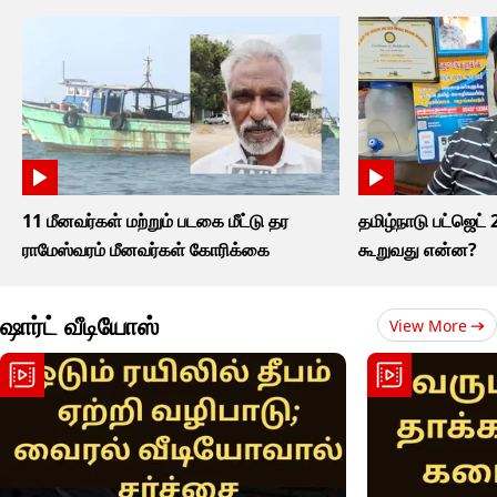
11 மீனவர்கள் மற்றும் படகை மீட்டு தர
தமிழ்நாடு பட்ஜெட்
ராமேஸ்வரம் மீனவர்கள் கோரிக்கை
கூறுவது என்ன?
ஷார்ட் வீடியோஸ்
View More