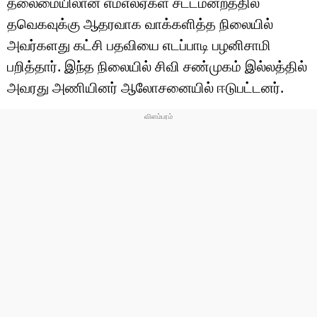
தலைமையிலான எம்எல்ஏகள் சட்டமன்றத்தில்
டெக்னாலஜி
தவெகவுக்கு ஆதரவாக வாக்களித்த நிலையில்
ஆன்மீகம்
அவர்களது கட்சி பதவியை எடப்பாடி பழனிசாமி
பறித்தார். இந்த நிலையில் சிவி சண்முகம் இல்லத்தில்
வைரல்
அவரது அணியினர் ஆலோசனையில் ஈடுபட்டனர்.
ஹெஃல்த்
ஷார்ட் வீடியோஸ்
வலை கதைகள்
போட்டோ கேலரி