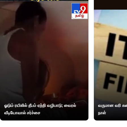
ஓடும் ரயிலில் தீபம் ஏற்றி வழிபாடு; வைரல்
வருமான வரி கண
வீடியோவால் சர்ச்சை
நாள்