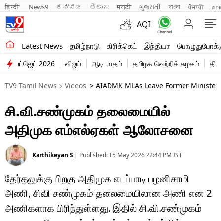
हिन्दी 
News9
ಕನ್ನಡ
తెలుగు
मराठी
ગુજરાતી
বাংলা
ਪੰਜਾਬੀ
മല
AQI
சமீபத்திய செய்திகள்
Latest News
தமிழ்நாடு
கிரிக்கெட்
இந்தியா
பொழுதுபோக்க
பட்ஜெட் 2026
விஜய்
ஆடி மாதம்
தமிழக வெற்றிக் கழகம்
திம
தமிழ்நாடு
TV9 Tamil News
Videos
> AIADMK MLAs Leave Former Minister
இந்தியா
சி.வி.சண்முகம் தலைமையில்
உலகம்
அதிமுக எம்எல்ஏகள் ஆலோசனை
விளையாட்டு
பொழுதுபோக்கு
Karthikeyan S
|
Published:
15 May 2026 22:44 PM
IST
தேர்தலுக்கு பிறகு அதிமுக எடப்பாடி பழனிசாமி
லைஃப்ஸ்டைல்
அணி, சிவி சண்முகம் தலைமையிலான அணி என 2
வணிகம்
அணிகளாக பிரிந்துள்ளது. இதில் சி.வி.சண்முகம்