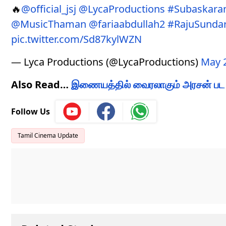
🔥
@official_jsj
@LycaProductions
#Subaskara
@MusicThaman
@fariaabdullah2
#RajuSunda
pic.twitter.com/Sd87kylWZN
— Lyca Productions (@LycaProductions)
May 2
Also Read…
இணையத்தில் வைரலாகும் அரசன் பட ஷூட
Follow Us
Tamil Cinema Update