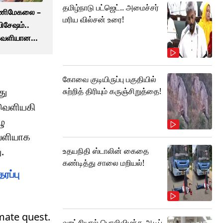
தமிழ்நாடு பட்ஜெட்.. அமைச்சர்
மணிமேகலை –
மரிய வில்சன் உரை!
விசேஷம்..
 வெளியான
கோவை குடியிருப்பு பகுதியில்
து
சுற்றித் திரியும் கருஞ்சிறுத்தை!
் வெளியகி
ழு
வெளியாக
.
உதயநிதி ஸ்டாலின் கைதை
கண்டித்து சாலை மறியல்!
ரப்பு
imate quest.
வறட்சியால் பொலிவிழந்த ஆடிப்