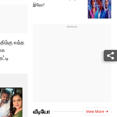
இதோ!
திற்கு வந்த
தாக
ட்டி
வீடியோ
View More