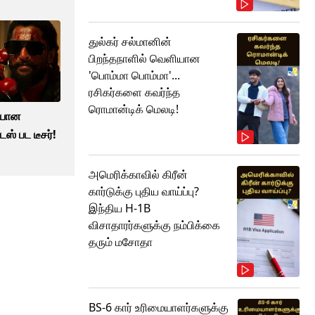
துல்கர் சல்மானின்
பிறந்தநாளில் வெளியான
'பொம்மா பொம்மா'...
ரசிகர்களை கவர்ந்த
ரொமான்டிக் மெலடி!
ியான
ஸ் பட டீசர்!
அமெரிக்காவில் கிரீன்
கார்டுக்கு புதிய வாய்ப்பு?
இந்திய H-1B
விசாதாரர்களுக்கு நம்பிக்கை
தரும் மசோதா
BS-6 கார் உரிமையாளர்களுக்கு