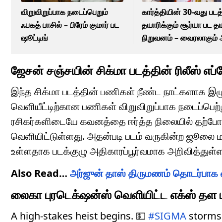
விறுவிறுப்பாக நடைப்பெறும்
கார்த்தியின் 30-வது பட
ஃபகத் பாசில் – பிரேம் குமார் பட
தயாரிக்கும் சூர்யா பட தயா
ஷூட்டிங்
நிறுவனம் – வைரலாகும் 
ஜேசன் சஞ்சயின் சிக்மா படத்தின் ரிலீஸ் எப
இந்த சிக்மா படத்தின் பணிகள் நீண்ட நாட்களாக இழ
வெளியீட்டிற்கான பணிகள் விறுவிறுப்பாக நடைப்பெற்ற
ரசிகர்களிடையே கவனத்தை ஈர்த்த நிலையில் தற்போது
வெளியிட்டுள்ளது. அதன்படி படம் வருகின்ற ஜூலை 
உள்ளதாக படக்குழு அதிகாரப்பூர்வமாக அறிவித்துள
Also Read…
அர்ஜுன் தாஸ் திருமணம் தொடர்பாக 
லைகா புரடெக்‌ஷன்ஸ் வெளியிட்ட எக்ஸ் தள ப
A high-stakes heist begins. 💵
#SIGMA
storms i