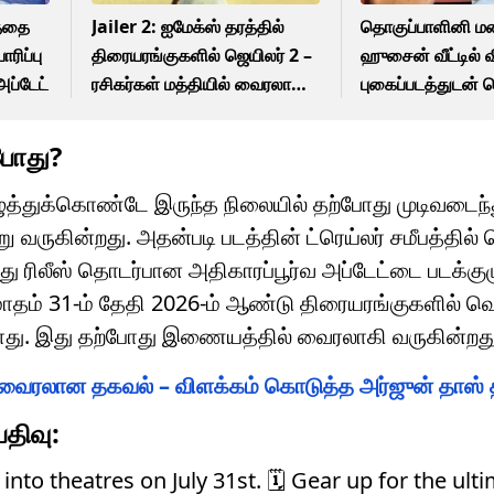
த்தை
Jailer 2: ஐமேக்ஸ் தரத்தில்
தொகுப்பாளினி 
ரிப்பு
திரையரங்குகளில் ஜெயிலர் 2 –
ஹுசைன் வீட்டில் 
அப்டேட்
ரசிகர்கள் மத்தியில் வைரலாகும்
புகைப்படத்துடன்
தகவல்!
விஷயம்!
்போது?
ுத்துக்கொண்டே இருந்த நிலையில் தற்போது முடிவடைந்
ு வருகின்றது. அதன்படி படத்தின் ட்ரெய்லர் சமீபத்தில
 ரிலீஸ் தொடர்பான அதிகாரப்பூர்வ அப்டேட்டை படக்கு
மாதம் 31-ம் தேதி 2026-ம் ஆண்டு திரையரங்குகளில் 
்ளது. இது தற்போது இணையத்தில் வைரலாகி வருகின்றது
வைரலான தகவல் – விளக்கம் கொடுத்த அர்ஜுன் தாஸ் த
திவு:
nto theatres on July 31st. 🗓️ Gear up for the ult