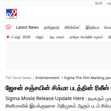
हिन्दी 
N
சமீபத்திய செய்திகள்
உலகம்
Latest News
தமிழ்நாடு
கிரிக்கெட்
இந்தியா
பொழ
தமிழ்நாடு
விளையாட்டு
பட்ஜெட் 2026
விஜய்
ஆடி மாதம்
தமிழக வெற்றிக் கழகம்
த
இந்தியா
பொழுதுபோக்கு
TV9 Tamil News
Entertainment
> Sigma The Film Marking Jason
ஜேசன் சஞ்சயின் சிக்மா படத்தின் ரிலீ
Sigma Movie Release Update Here : நடிகரும் ம
சினிமாவில் இயக்குநராக அறிமுகம் ஆகும் படம் சிக்