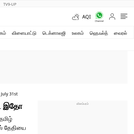
TV9-UP
AQI
ஷார்ட் வீடியோஸ்
கம்
விளையாட்டு
டெக்னாலஜி
உலகம்
ஹெஃல்த்
வைரல்
வலை கதைகள்
போட்டோ கேலரி
July 31st
ேட் இதோ
தமிழ்
ீஸ் தேதியை