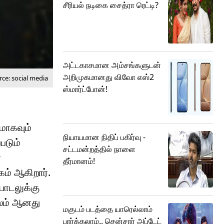
சீரியல் நடிகை சைத்ரா ரெட்டி?
அட்டகாசமான அம்சங்களுடன்
அறிமுகமானது விவோ எஸ்2
ce: social media
ஸ்மார்ட்போன்!
மாகவும்
நியாயமான நிதிப் பகிர்வு -
படும்
சட்டமன்றத்தில் நாளை
்
தீர்மானம்!
ம் ஆகிறார்.
பாடலுக்கு
ரபலம் ஆனது
மகுடம் படத்தை யாரெல்லாம்
பார்க்கலாம்.. சென்சார் அப்டேட்