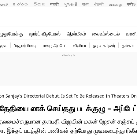
ews9
ಕನ್ನಡ
తెలుగు
मराठी
ગુજરાતી
বাংলা
ਪੰਜਾਬੀ
മലയാളം
मनी9
லைஃப்ஸ்டைல்
ஆன்மீகம்
ுதுபோக்கு
ஷார்ட் வீடியோஸ்
ஆன்மீகம்
லைஃப்ஸ்டைல்
வணி
வணிகம்
வைரல்
ிமுக
பிரதமர் மோடி
மழை அப்டேட்
வீடியோ
ஓடிடி கார்னர்
தங்கம்
டெக்னாலஜி
ஹெஃல்த்
 Sanjay's Directorial Debut, Is Set To Be Released In Theaters On 
ஸ் தேதியை லாக் செய்தது படக்குழு – அப்ட
ுதலமைச்சருமான தளபதி விஜயின் மகன் ஜேசன் சஞ்சய் 
மா. இந்தப் படத்தின் பணிகள் தற்போது முடிவடைந்து ரில