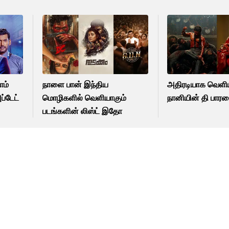
ாம்
நாளை பான் இந்திய
அதிரடியாக வெள
ப்டேட்
மொழிகளில் வெளியாகும்
நானியின் தி பாரடை
படங்களின் லிஸ்ட் இதோ