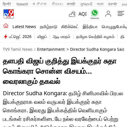
हिन्दी 
News9
ಕನ್ನಡ
తెలుగు
मराठी
ગુજરાતી
বাংলা
ਪੰਜਾਬੀ
മല
AQI
சமீபத்திய செய்திகள்
Latest News
தமிழ்நாடு
கிரிக்கெட்
இந்தியா
பொழுதுபோக்க
பட்ஜெட் 2026
விஜய்
ஆடி மாதம்
தமிழக வெற்றிக் கழகம்
திம
தமிழ்நாடு
TV9 Tamil News
Entertainment
> Director Sudha Kongara Said I
இந்தியா
தளபதி விஜய் குறித்து இயக்குநர் சுதா
உலகம்
கொங்கரா சொன்ன விசயம்…
விளையாட்டு
வைரலாகும் தகவல்
பொழுதுபோக்கு
Director Sudha Kongara: தமிழ் சினிமாவில் பிரபல
இயக்குநராக வலம் வருபவர் இயக்குநர் சுதா
லைஃப்ஸ்டைல்
கொங்கரா. இவரது இயக்கத்தில் வெளியாகும்
வணிகம்
படங்கள் ரசிகர்களிடையே நல்ல வரவேற்பைப் பெற்று