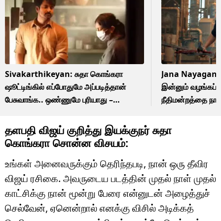
Sivakarthikeyan: சுதா கொங்கரா
Jana Nayagan: நெ
ஷூட்டிங்கில் எப்போதுமே அப்படித்தான்
இன்னும் வழங்கப்ப
பேசுவாங்க.. ஒண்ணுமே புரியாது –
நீதிமன்றத்தை நா
கலகலப்பாக பேசிய சிவகார்த்திகேயன்!
ஆலோசனை?
தளபதி விஜய் குறித்து இயக்குநர் சுதா
கொங்கரா சொன்ன விசயம்:
உங்கள் அனைவருக்கும் தெரிந்தபடி, நான் ஒரு தீவிர
விஜய் ரசிகை. அவருடைய படத்தின் முதல் நாள் முதல்
காட்சிக்கு நான் மூன்று பேரை என்னுடன் அழைத்துச்
செல்வேன், ஏனென்றால் எனக்கு விசில் அடிக்கத்