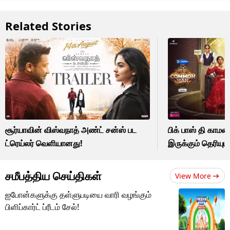
Related Stories
சூர்யாவின் விஸ்வநாத் அண்ட் சன்ஸ் பட
பிக் பாஸ் தி காமன
ட்ரெய்லர் வெளியானது!
இருக்கும் தெரியும
சமீபத்திய செய்திகள்
View More
ஐபோன்களுக்கு தள்ளுபடியை வாரி வழங்கும்
பிளிப்கார்ட் ப்ரீடம் சேல்!