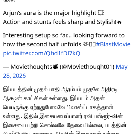
Arjun’s aura is the major highlight 💥
Action and stunts feels sharp and Stylish!🔥
Interesting setup so far… looking forward to
how the second half unfolds 🫶❤️‍🔥
#BlastMovie
pic.twitter.com/Qhd1fDl7kQ
— Moviethoughts📽 (@Moviethought01)
May
28, 2026
இப்படத்தின் முதல் பாதி ஆரம்பம் முதலே அதிரடி
ஆக்ஷன் காட்சிகள் உள்ளது. இப்படம் அதன்
பெயருக்கு ஏற்றதுபோலவே பிலாஸ்ட்டாகத்தான்
உள்ளது. இதில் இசையமைப்பாளர் ரவி பஸ்ரூர்-வின்
இசையை பற்றி சொல்லவே தேவையில்லை, படத்தின்
மிகப்பெரிய தூணாக அவரின் இசைதான் உள்ளது.