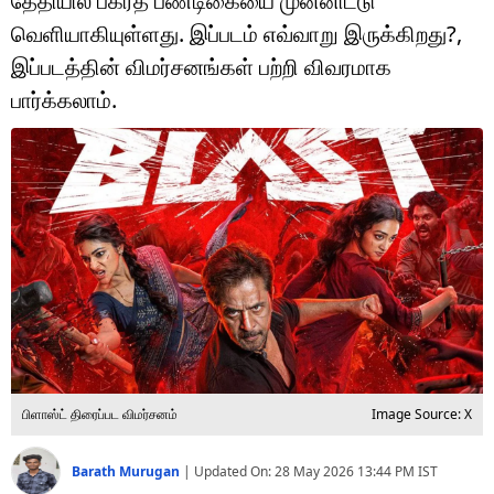
தேதியில் பக்ரீத் பண்டிகையை முன்னிட்டு
டெக்னாலஜி
வெளியாகியுள்ளது. இப்படம் எவ்வாறு இருக்கிறது?,
ஆன்மீகம்
இப்படத்தின் விமர்சனங்கள் பற்றி விவரமாக
பார்க்கலாம்.
வைரல்
ஹெஃல்த்
ஷார்ட் வீடியோஸ்
வலை கதைகள்
போட்டோ கேலரி
பிளாஸ்ட் திரைப்பட விமர்சனம்
Image Source: X
Barath Murugan
|
Updated On:
28 May 2026 13:44 PM
IST