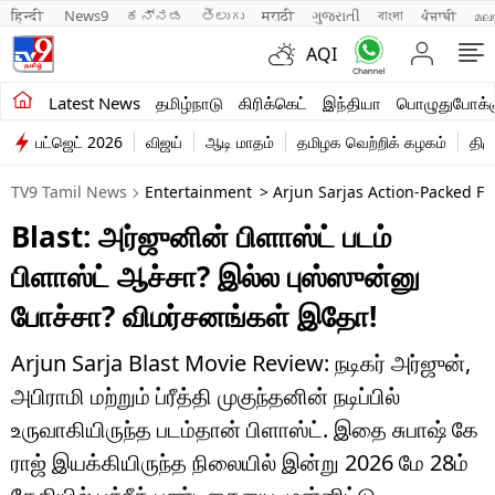
हिन्दी 
News9
ಕನ್ನಡ
తెలుగు
मराठी
ગુજરાતી
বাংলা
ਪੰਜਾਬੀ
മല
AQI
சமீபத்திய செய்திகள்
Latest News
தமிழ்நாடு
கிரிக்கெட்
இந்தியா
பொழுதுபோக்க
பட்ஜெட் 2026
விஜய்
ஆடி மாதம்
தமிழக வெற்றிக் கழகம்
திம
தமிழ்நாடு
TV9 Tamil News
Entertainment
> Arjun Sarjas Action-Packed Fam
இந்தியா
Blast: அர்ஜுனின் பிளாஸ்ட் படம்
உலகம்
பிளாஸ்ட் ஆச்சா? இல்ல புஸ்ஸுன்னு
விளையாட்டு
போச்சா? விமர்சனங்கள் இதோ!
பொழுதுபோக்கு
Arjun Sarja Blast Movie Review: நடிகர் அர்ஜுன்,
அபிராமி மற்றும் ப்ரீத்தி முகுந்தனின் நடிப்பில்
லைஃப்ஸ்டைல்
உருவாகியிருந்த படம்தான் பிளாஸ்ட். இதை சுபாஷ் கே
வணிகம்
ராஜ் இயக்கியிருந்த நிலையில் இன்று 2026 மே 28ம்