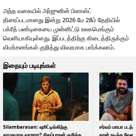
அந்த வகையில் அர்ஜுனின் பிளாஸ்ட்
திரைப்படமானது இன்று 2026 மே 28ம் தேதியில்
பக்ரீத் பண்டிகையை முன்னிட்டு உலகமெங்கும்
வெளியாகியுள்ளது. இப்படத்திற்கு கிடைத்திருக்கும்
விமர்சனங்கள் குறித்து விவரமாக பார்க்கலாம்.
இதையும் படியுங்கள்
Silambarasan: ஷூட்டிங்கிற்கு
சர்வம் மாயா படத்
தாமதமாக வாறாரா? சிலம்பரசன் குறித்த
தான் நடிக்க வேண்ட