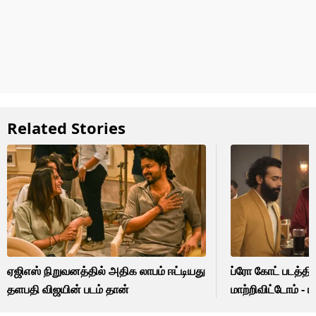
Related Stories
ஏஜிஎஸ் நிறுவனத்தில் அதிக லாபம் ஈட்டியது
ப்ரோ கோட் படத்தி
தளபதி விஜயின் படம் தான்
மாற்றிவிட்டோம் -