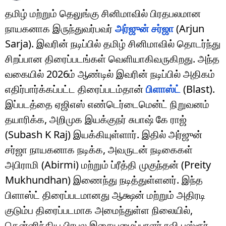
தமிழ் மற்றும் தெலுங்கு சினிமாவில் பிரதபலமான
நாயகனாக இருந்துவர்பவர்
அர்ஜுன் சர்ஜா
(Arjun
Sarja). இவரின் நடிப்பில் தமிழ் சினிமாவில் தொடர்ந்து
சிறப்பான திரைப்படங்கள் வெளியாகிவருகிறது. அந்த
வகையில் 2026ம் ஆண்டில் இவரின் நடிப்பில் அதிகம்
எதிர்பார்க்கப்பட்ட திரைப்படம்தான்
பிளாஸ்ட்
(Blast).
இப்படத்தை ஏஜிஎஸ் எண்டெர்டைமென்ட் நிறுவனம்
தயாரிக்க, அறிமுக இயக்குநர் சுபாஷ் கே ராஜ்
(Subash K Raj) இயக்கியுள்ளார். இதில் அர்ஜுன்
சர்ஜா நாயகனாக நடிக்க, அவருடன் நடிகைகள்
அபிராமி (Abirmi) மற்றும் ப்ரீத்தி முகுந்தன் (Preity
Mukhundhan) இணைந்து நடித்துள்ளனர். இந்த
பிளாஸ்ட் திரைப்படமானது ஆக்ஷன் மற்றும் அதிரடி
குடும்ப திரைப்படமாக அமைந்துள்ள நிலையில்,
தென்னிந்திய பிரபல இசையமைப்பாளர் ரவி பஸ்ரூர்