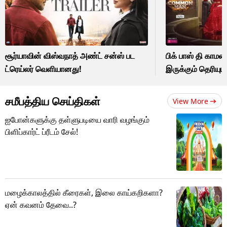
சூர்யாவின் விஸ்வநாத் அண்ட் சன்ஸ் பட
பிக் பாஸ் தி காமன
ட்ரெய்லர் வெளியானது!
இருக்கும் தெரியும
சமீபத்திய செய்திகள்
View More
ஐபோன்களுக்கு தள்ளுபடியை வாரி வழங்கும்
பிளிப்கார்ட் ப்ரீடம் சேல்!
மழைக்காலத்தில் கீரைகள், இலை காய்கறிகளா?
ஏன் கவனம் தேவை..?