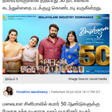
திரையரங்குகளில் தற்போது 50 நாட்களைக்
டெக்னாலஜி
கடந்துள்ளதை படக்குழு கொண்டாடி வருகின்றது.
ஆன்மீகம்
வைரல்
ஹெஃல்த்
ஷார்ட் வீடியோஸ்
வலை கதைகள்
போட்டோ கேலரி
த்ரிஷ்யம் 3
Image Source: social media
Vinothini Aandisamy
|
Published:
09 Jul 2026 18:17 PM
IST
மலையாள சினிமாவில் சுமார் 50 ஆண்டுகளுக்கு
மேலாக உச்ச நடிகராக வலம் வருகிறார் நடிகர்