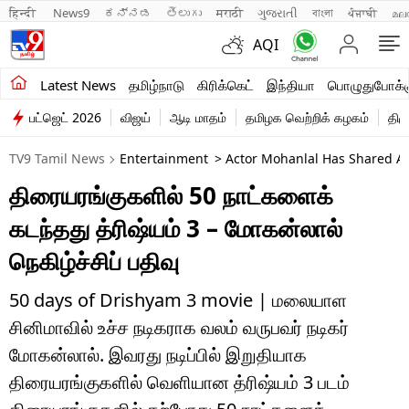
हिन्दी 
News9
ಕನ್ನಡ
తెలుగు
मराठी
ગુજરાતી
বাংলা
ਪੰਜਾਬੀ
മല
AQI
சமீபத்திய செய்திகள்
Latest News
தமிழ்நாடு
கிரிக்கெட்
இந்தியா
பொழுதுபோக்க
பட்ஜெட் 2026
விஜய்
ஆடி மாதம்
தமிழக வெற்றிக் கழகம்
திம
தமிழ்நாடு
TV9 Tamil News
Entertainment
> Actor Mohanlal Has Shared An
இந்தியா
திரையரங்குகளில் 50 நாட்களைக்
உலகம்
கடந்தது த்ரிஷ்யம் 3 – மோகன்லால்
விளையாட்டு
நெகிழ்ச்சிப் பதிவு
பொழுதுபோக்கு
50 days of Drishyam 3 movie | மலையாள
சினிமாவில் உச்ச நடிகராக வலம் வருபவர் நடிகர்
லைஃப்ஸ்டைல்
மோகன்லால். இவரது நடிப்பில் இறுதியாக
வணிகம்
திரையரங்குகளில் வெளியான த்ரிஷ்யம் 3 படம்