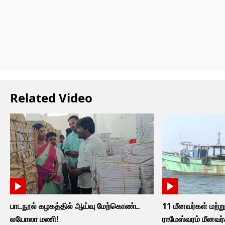
Related Video
பாடநூல் கழகத்தில் ஆய்வு மேற்கொண்ட
11 மீனவர்கள் மற்று
லயோலா மணி!
ராமேஸ்வரம் மீனவர