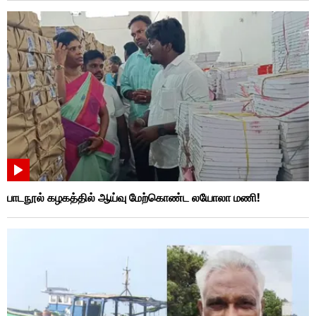
பாடநூல் கழகத்தில் ஆய்வு மேற்கொண்ட லயோலா மணி!