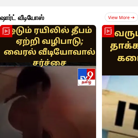
ஷார்ட் வீடியோஸ்
View More