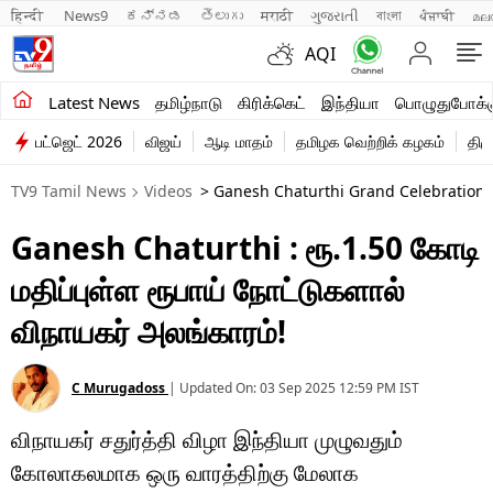
हिन्दी 
News9
ಕನ್ನಡ
తెలుగు
मराठी
ગુજરાતી
বাংলা
ਪੰਜਾਬੀ
മല
AQI
சமீபத்திய செய்திகள்
Latest News
தமிழ்நாடு
கிரிக்கெட்
இந்தியா
பொழுதுபோக்க
பட்ஜெட் 2026
விஜய்
ஆடி மாதம்
தமிழக வெற்றிக் கழகம்
திம
தமிழ்நாடு
TV9 Tamil News
Videos
> Ganesh Chaturthi Grand Celebrations 
இந்தியா
Ganesh Chaturthi : ரூ.1.50 கோடி
உலகம்
மதிப்புள்ள ரூபாய் நோட்டுகளால்
விளையாட்டு
விநாயகர் அலங்காரம்!
பொழுதுபோக்கு
C Murugadoss
|
Updated On:
03 Sep 2025 12:59 PM
IST
லைஃப்ஸ்டைல்
விநாயகர் சதுர்த்தி விழா இந்தியா முழுவதும்
வணிகம்
கோலாகலமாக ஒரு வாரத்திற்கு மேலாக