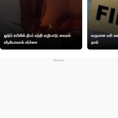
ஓடும் ரயிலில் தீபம் ஏற்றி வழிபாடு; வைரல்
வருமான வரி கண
வீடியோவால் சர்ச்சை
நாள்