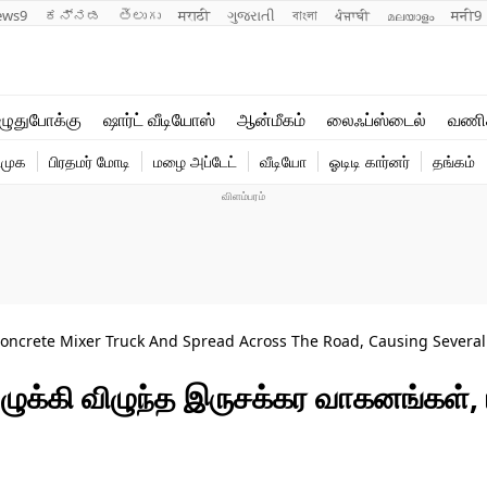
ews9
ಕನ್ನಡ
తెలుగు
मराठी
ગુજરાતી
বাংলা
ਪੰਜਾਬੀ
മലയാളം
मनी9
லைஃப்ஸ்டைல்
ஆன்மீகம்
ுதுபோக்கு
ஷார்ட் வீடியோஸ்
ஆன்மீகம்
லைஃப்ஸ்டைல்
வணி
வணிகம்
வைரல்
ிமுக
பிரதமர் மோடி
மழை அப்டேட்
வீடியோ
ஓடிடி கார்னர்
தங்கம்
டெக்னாலஜி
ஹெஃல்த்
Concrete Mixer Truck And Spread Across The Road, Causing Severa
ழுக்கி விழுந்த இருசக்கர வாகனங்கள், 