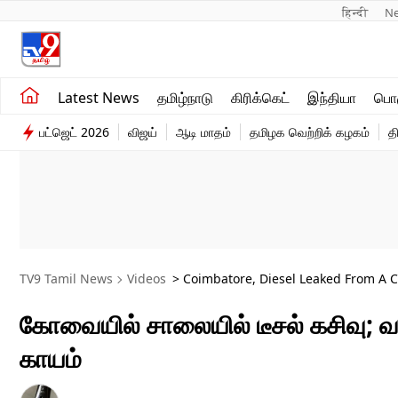
हिन्दी 
N
சமீபத்திய செய்திகள்
உலகம்
Latest News
தமிழ்நாடு
கிரிக்கெட்
இந்தியா
பொழ
தமிழ்நாடு
விளையாட்டு
பட்ஜெட் 2026
விஜய்
ஆடி மாதம்
தமிழக வெற்றிக் கழகம்
த
இந்தியா
பொழுதுபோக்கு
TV9 Tamil News
Videos
> Coimbatore, Diesel Leaked From A 
To Skid And Fall, Resulting In Injuries To The Riders
கோவையில் சாலையில் டீசல் கசிவு; வ
காயம்