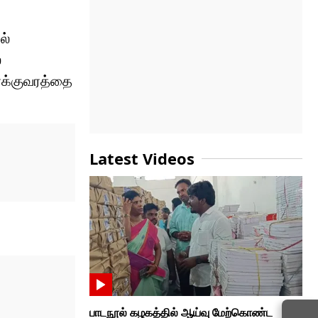
ல்
்
ோக்குவரத்தை
Latest Videos
பாடநூல் கழகத்தில் ஆய்வு மேற்கொண்ட