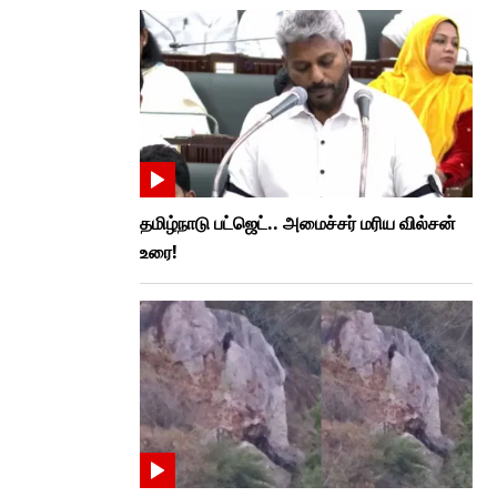
தமிழ்நாடு பட்ஜெட்.. அமைச்சர் மரிய வில்சன்
உரை!