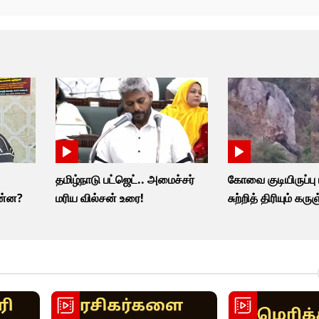
-
தமிழ்நாடு பட்ஜெட்.. அமைச்சர்
கோவை குடியிருப்பு 
ன்ன?
மரிய வில்சன் உரை!
சுற்றித் திரியும் கர