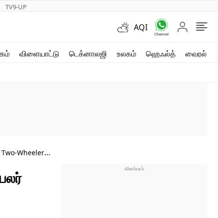
TV9-UP
AQI
ஷார்ட் வீடியோஸ்
கம்
விளையாட்டு
டெக்னாலஜி
உலகம்
ஹெஃல்த்
வைரல்
வலை கதைகள்
போட்டோ கேலரி
l Two-Wheelers
பலர்