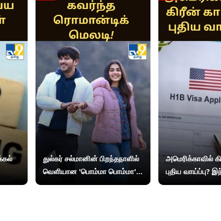
்கல்
துல்கர் சல்மானின் பிறந்தநாளில்
அமெரிக்காவில் கிர
வெளியான 'பொம்மா பொம்மா'...
புதிய வாய்ப்பு? 
ரசிகர்களை கவர்ந்த ரொமான்டிக்
விசாதாரர்களுக்கு
மெலடி!
தரும் மசோதா