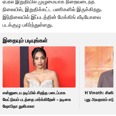
ஏப்ரல் இறுதியில் முழுமையாக நிறைவடைந்த
நிலையில், இறுதிக்கட்ட பணிகளில் இருக்கிறது.
இந்நிலையில் இப்படத்தின் மேக்கிங் வீடியோவை
படக்குழு பகிர்ந்துள்ளது.
இதையும் படியுங்கள்
என்னுடைய நடிப்பில் சிறந்த படைப்பாக
H Vinoth: சினிமா
வேட்டுவம் படத்தை பார்க்கிறேன் – நடிகை
புது அவதாரம் எடு
ஷோபிதா துலிபாலா