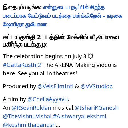
இதையும் படிங்க:
என்னுடைய நடிப்பில் சிறந்த
படைப்பாக வேட்டுவம் படத்தை பார்க்கிறேன் – நடிகை
ஷோபிதா துலிபாலா
கட்டா குஸ்தி 2 படத்தின் மேக்கிங் வீடியோவை
பகிர்ந்த படக்குழு:
The celebration begins on July 3 💥
#GattaKusthi2
‘The ARENA’ Making Video is
here. See you all in theatres!
Produced by
@VelsFilmIntl
&
@VVStudioz
.
A film by
@ChellaAyyavu
.
An
@RSeanRoldan
musical.
@IshariKGanesh
@TheVishnuVishal
#AishwaryaLekshmi
@kushmithaganesh
…