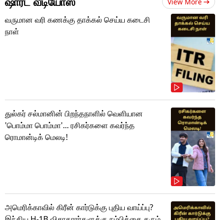
ஷார்ட் வீடியோஸ்
View More
வருமான வரி கணக்கு தாக்கல் செய்ய கடைசி
நாள்
துல்கர் சல்மானின் பிறந்தநாளில் வெளியான
'பொம்மா பொம்மா'... ரசிகர்களை கவர்ந்த
ரொமான்டிக் மெலடி!
அமெரிக்காவில் கிரீன் கார்டுக்கு புதிய வாய்ப்பு?
இந்திய H-1B விசாதாரர்களுக்கு நம்பிக்கை தரும்