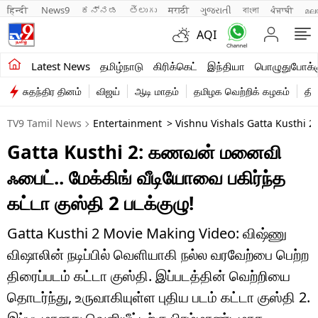
हिन्दी 
News9
ಕನ್ನಡ
తెలుగు
मराठी
ગુજરાતી
বাংলা
ਪੰਜਾਬੀ
മല
AQI
சமீபத்திய செய்திகள்
Latest News
தமிழ்நாடு
கிரிக்கெட்
இந்தியா
பொழுதுபோக்க
சுதந்திர தினம்
விஜய்
ஆடி மாதம்
தமிழக வெற்றிக் கழகம்
தி
தமிழ்நாடு
TV9 Tamil News
Entertainment
> Vishnu Vishals Gatta Kusthi 
இந்தியா
Gatta Kusthi 2: கணவன் மனைவி
உலகம்
ஃபைட்.. மேக்கிங் வீடியோவை பகிர்ந்த
விளையாட்டு
கட்டா குஸ்தி 2 படக்குழு!
பொழுதுபோக்கு
Gatta Kusthi 2 Movie Making Video: விஷ்ணு
விஷாலின் நடிப்பில் வெளியாகி நல்ல வரவேற்பை பெற்ற
லைஃப்ஸ்டைல்
திரைப்படம் கட்டா குஸ்தி. இப்படத்தின் வெற்றியை
வணிகம்
தொடர்ந்து, உருவாகியுள்ள புதிய படம் கட்டா குஸ்தி 2.