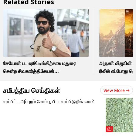
Related Stories
சேயோன் பட ஷூட்டிங்கிற்காக மதுரை
அருண் விஜயின் புத
சென்ற சிவகார்த்திகேயன்...
ரிலீஸ் எப்போது தெ
சமீபத்திய செய்திகள்
View More
சாப்பிட்ட அப்புறம் சோம்பு, பீடா சாப்பிடுறீங்களா?