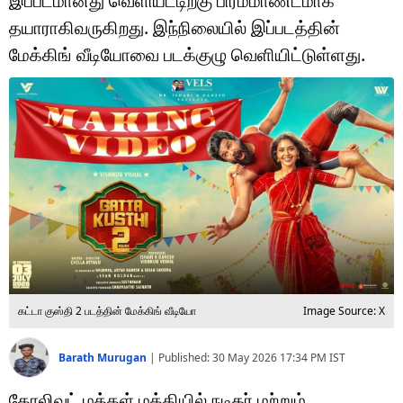
இப்படமானது வெளியீட்டிற்கு பிரம்மாண்டமாக
டெக்னாலஜி
தயாராகிவருகிறது. இந்நிலையில் இப்படத்தின்
ஆன்மீகம்
மேக்கிங் வீடியோவை படக்குழு வெளியிட்டுள்ளது.
வைரல்
ஹெஃல்த்
ஷார்ட் வீடியோஸ்
வலை கதைகள்
போட்டோ கேலரி
கட்டா குஸ்தி 2 படத்தின் மேக்கிங் வீடியோ
Image Source: X
Barath Murugan
|
Published:
30 May 2026 17:34 PM
IST
கோலிவுட் மக்கள் மத்தியில் நடிகர் மற்றும்