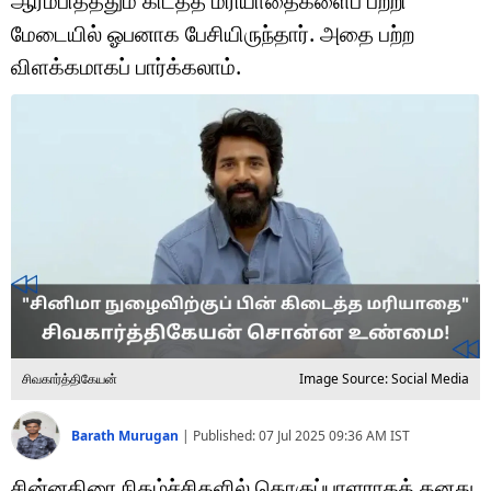
ஆரம்பித்ததும் கிடத்த மரியாதைகளைப் பற்றி
டெக்னாலஜி
மேடையில் ஓபனாக பேசியிருந்தார். அதை பற்ற
ஆன்மீகம்
விளக்கமாகப் பார்க்கலாம்.
வைரல்
ஹெஃல்த்
ஷார்ட் வீடியோஸ்
வலை கதைகள்
போட்டோ கேலரி
சிவகார்த்திகேயன்
Image Source: Social Media
Barath Murugan
|
Published:
07 Jul 2025 09:36 AM
IST
சின்னதிரை நிகழ்ச்சிகளில் தொகுப்பாளராகத் தனது