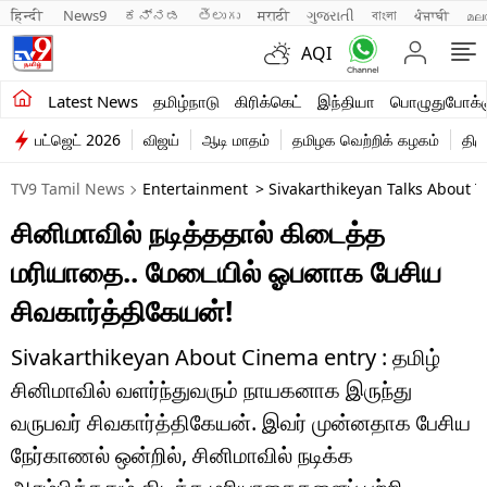
हिन्दी 
News9
ಕನ್ನಡ
తెలుగు
मराठी
ગુજરાતી
বাংলা
ਪੰਜਾਬੀ
മല
AQI
சமீபத்திய செய்திகள்
Latest News
தமிழ்நாடு
கிரிக்கெட்
இந்தியா
பொழுதுபோக்க
பட்ஜெட் 2026
விஜய்
ஆடி மாதம்
தமிழக வெற்றிக் கழகம்
திம
தமிழ்நாடு
TV9 Tamil News
Entertainment
> Sivakarthikeyan Talks About 
இந்தியா
சினிமாவில் நடித்ததால் கிடைத்த
உலகம்
மரியாதை.. மேடையில் ஓபனாக பேசிய
விளையாட்டு
சிவகார்த்திகேயன்!
பொழுதுபோக்கு
Sivakarthikeyan About Cinema entry : தமிழ்
சினிமாவில் வளர்ந்துவரும் நாயகனாக இருந்து
லைஃப்ஸ்டைல்
வருபவர் சிவகார்த்திகேயன். இவர் முன்னதாக பேசிய
வணிகம்
நேர்காணல் ஒன்றில், சினிமாவில் நடிக்க