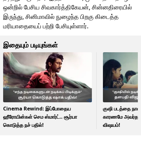
ஒன்றில் பேசிய சிவகார்த்திகேயன், சின்னதிரையில்
இருந்து, சினிமாவில் நுழைந்த பிறகு கிடைத்த
மரியாதையைப் பற்றி பேசியுள்ளார்.
இதையும் படியுங்கள்
Cinema Rewind: இப்போதைய
குஷி படத்தை நான்
ஹீரோயின்கள் செம ஸ்மார்ட்.. சூர்யா
காரணமே அவர்தான
கொடுத்த நச் பதில்!
விஷயம்!