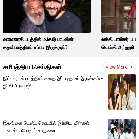
வாரணாசி படத்தில் மகேஷ் பாபுவின்
லக்கி பாஸ்கர் படம
கதாப்பாத்திரம் எப்படி இருக்கும்?
வெங்கி அட்லூரி வ
சமீபத்திய செய்திகள்
View More
இம்மார்டல் படத்தின் கதை இப்படிதான் இருக்கும் -
ஜி.வி.பிரகாஷ்!
இலங்கை டெஸ்ட் தொடரில் இந்திய வீரர்கள்
படைக்கப்போகும் சாதனை!