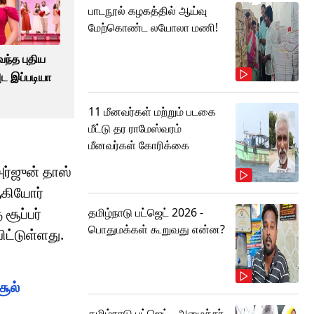
பாடநூல் கழகத்தில் ஆய்வு
மேற்கொண்ட லயோலா மணி!
வந்த புதிய
அட இப்படியா
11 மீனவர்கள் மற்றும் படகை
மீட்டு தர ராமேஸ்வரம்
மீனவர்கள் கோரிக்கை
அர்ஜுன் தாஸ்
ஆகியோர்
சூப்பர்
தமிழ்நாடு பட்ஜெட் 2026 -
பொதுமக்கள் கூறுவது என்ன?
ிட்டுள்ளது.
சூல்
தமிழ்நாடு பட்ஜெட்.. அமைச்சர்