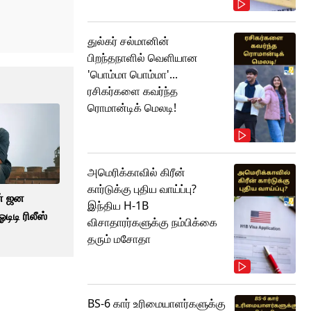
துல்கர் சல்மானின்
பிறந்தநாளில் வெளியான
'பொம்மா பொம்மா'...
ரசிகர்களை கவர்ந்த
ரொமான்டிக் மெலடி!
அமெரிக்காவில் கிரீன்
கார்டுக்கு புதிய வாய்ப்பு?
ன் ஜன
இந்திய H-1B
டிடி ரிலீஸ்
விசாதாரர்களுக்கு நம்பிக்கை
தரும் மசோதா
BS-6 கார் உரிமையாளர்களுக்கு