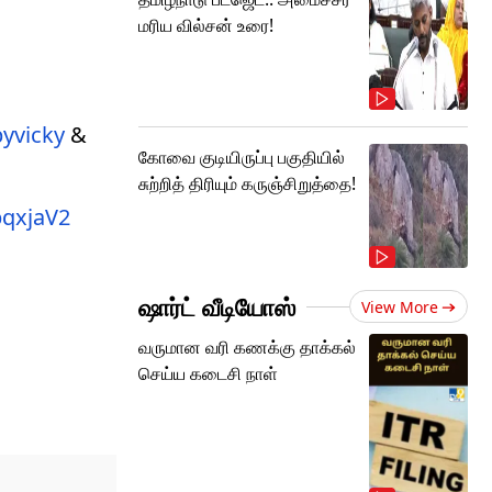
மரிய வில்சன் உரை!
yvicky
&
கோவை குடியிருப்பு பகுதியில்
சுற்றித் திரியும் கருஞ்சிறுத்தை!
pqxjaV2
ஷார்ட் வீடியோஸ்
View More
வருமான வரி கணக்கு தாக்கல்
செய்ய கடைசி நாள்