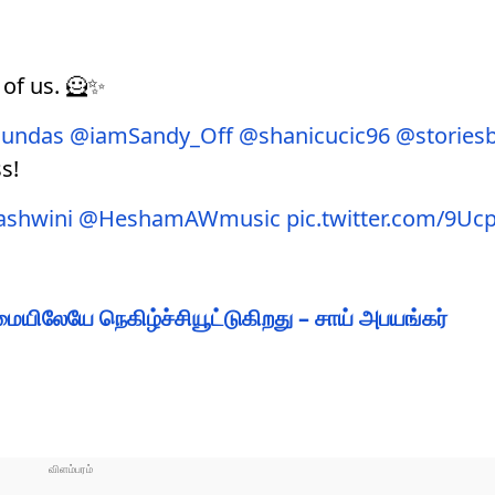
 of us. 🦸✨
jundas
@iamSandy_Off
@shanicucic96
@storiesb
s!
ashwini
@HeshamAWmusic
pic.twitter.com/9Uc
்மையிலேயே நெகிழ்ச்சியூட்டுகிறது – சாய் அபயங்கர்