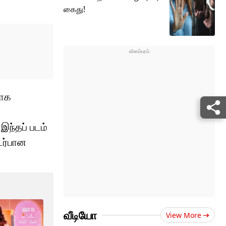
கைது!
பாக
 இந்தப் படம்
டர்பான
வீடியோ
View More