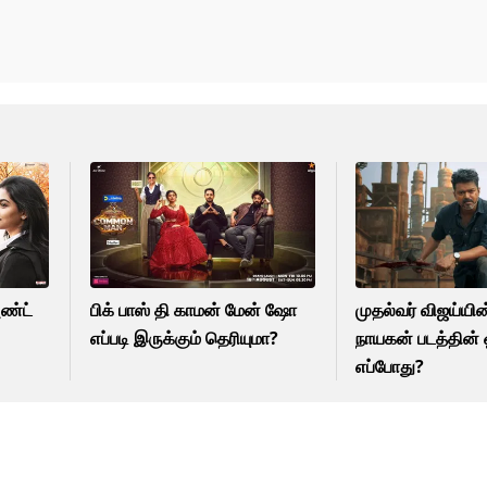
அண்ட்
பிக் பாஸ் தி காமன் மேன் ஷோ
முதல்வர் விஜய்யி
எப்படி இருக்கும் தெரியுமா?
நாயகன் படத்தின் ஓ
எப்போது?