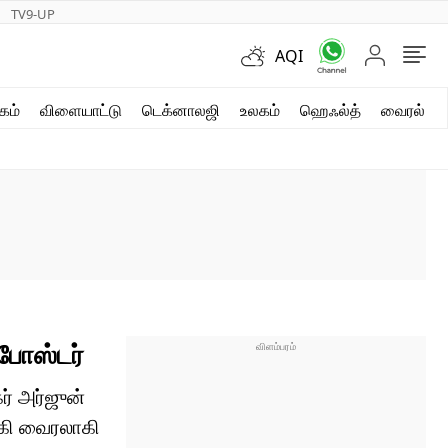
TV9-UP
AQI
ஷார்ட் வீடியோஸ்
கம்
விளையாட்டு
டெக்னாலஜி
உலகம்
ஹெஃல்த்
வைரல்
வலை கதைகள்
போட்டோ கேலரி
 போஸ்டர்
ர் அர்ஜுன்
யாகி வைரலாகி