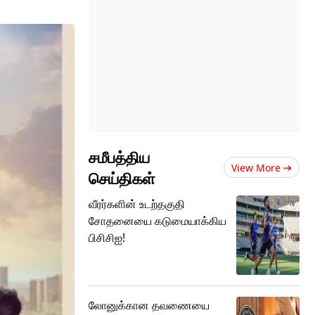
சமீபத்திய
View More
செய்திகள்
வீரர்களின் உடற்தகுதி
சோதனையை கடுமையாக்கிய
பிசிசிஐ!
லோனுக்கான தவணையை