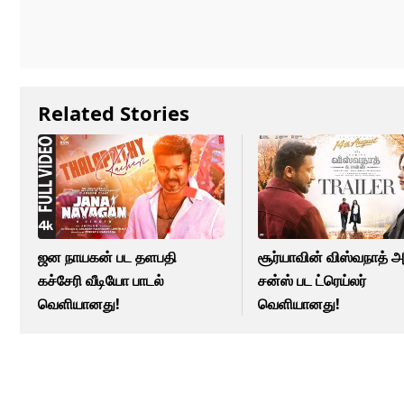
Related Stories
ஜன நாயகன் பட தளபதி
சூர்யாவின் விஸ்வநாத் 
கச்சேரி வீடியோ பாடல்
சன்ஸ் பட ட்ரெய்லர்
வெளியானது!
வெளியானது!