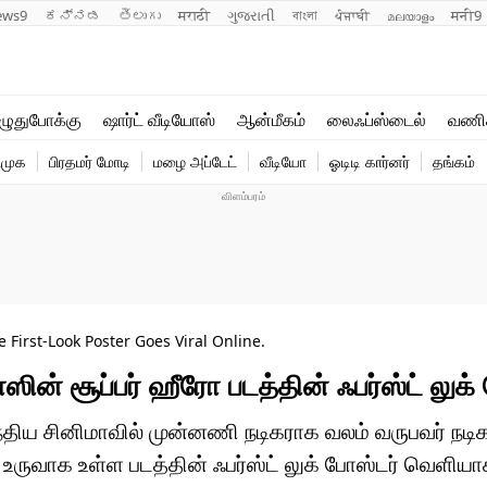
ews9
ಕನ್ನಡ
తెలుగు
मराठी
ગુજરાતી
বাংলা
ਪੰਜਾਬੀ
മലയാളം
मनी9
லைஃப்ஸ்டைல்
ஆன்மீகம்
ுதுபோக்கு
ஷார்ட் வீடியோஸ்
ஆன்மீகம்
லைஃப்ஸ்டைல்
வணி
வணிகம்
வைரல்
ிமுக
பிரதமர் மோடி
மழை அப்டேட்
வீடியோ
ஓடிடி கார்னர்
தங்கம்
டெக்னாலஜி
ஹெஃல்த்
First-Look Poster Goes Viral Online.
் சூப்பர் ஹீரோ படத்தின் ஃபர்ஸ்ட் லுக்
ிய சினிமாவில் முன்னணி நடிகராக வலம் வருபவர் நடிக
க உருவாக உள்ள படத்தின் ஃபர்ஸ்ட் லுக் போஸ்டர் வெளி