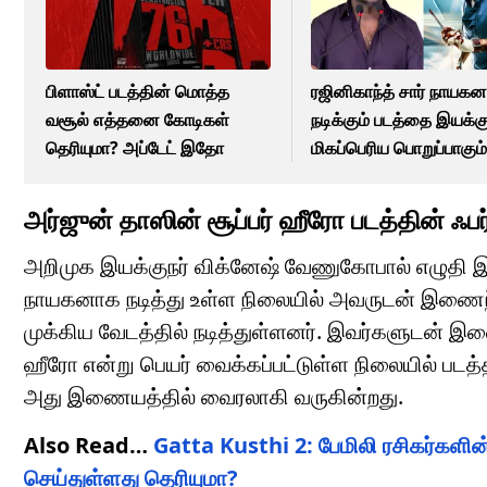
பிளாஸ்ட் படத்தின் மொத்த
ரஜினிகாந்த் சார் நாயக
வசூல் எத்தனை கோடிகள்
நடிக்கும் படத்தை இயக்
தெரியுமா? அப்டேட் இதோ
மிகப்பெரிய பொறுப்பாகும்
இயக்குநர் அஸ்வத் மாரிம
அர்ஜுன் தாஸின் சூப்பர் ஹீரோ படத்தின் ஃபர்
அறிமுக இயக்குநர் விக்னேஷ் வேணுகோபால் எழுதி இயக்
நாயகனாக நடித்து உள்ள நிலையில் அவருடன் இணைந்து
முக்கிய வேடத்தில் நடித்துள்ளனர். இவர்களுடன் இணைந்
ஹீரோ என்று பெயர் வைக்கப்பட்டுள்ள நிலையில் படத்த
அது இணையத்தில் வைரலாகி வருகின்றது.
Also Read…
Gatta Kusthi 2: பேமிலி ரசிகர்களின்
செய்துள்ளது தெரியுமா?