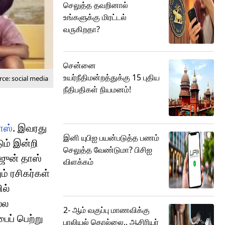
செலுத்த தவறினால்
உங்களுக்கு மிரட்டல்
வருகிறதா?
சென்னை
உயர்நீதிமன்றத்துக்கு 15 புதிய
ce: social media
நீதிபதிகள் நியமனம்!
ாஸ்
. இவரது
இனி யுபிஐ பயன்படுத்த பணம்
ும் இன்றி
செலுத்த வேண்டுமா? பிசிஐ
்ஜுன் தாஸ்
விளக்கம்
ம் ரசிகர்கள்
ில்
்ல
2- ஆம் வகுப்பு மாணவிக்கு
ைப் பெற்று
பாலியல் தொல்லை.. ஆசிரியர்