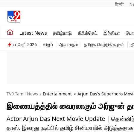
हिन्दी 
N
சமீபத்திய செய்திகள்
உலகம்
Latest News
தமிழ்நாடு
கிரிக்கெட்
இந்தியா
பொழ
தமிழ்நாடு
விளையாட்டு
பட்ஜெட் 2026
விஜய்
ஆடி மாதம்
தமிழக வெற்றிக் கழகம்
த
இந்தியா
பொழுதுபோக்கு
TV9 Tamil News
Entertainment
> Arjun Das's Superhero Movie 
இணையத்த்தில் வைரலாகும் அர்ஜுன் தாஸின
Actor Arjun Das Next Movie Update | தென்னிந்த
தாஸ். இவரது நடிப்பில் தமிழ் சினிமாவில் அடுத்ததா