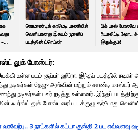
னாக
ரொமாண்டிக் காமெடி பாணியில்
பிக் பாஸ் போலவே 
குவது
வெளியானது இதயம் முரளிப்
ரியாலிட்டி ஷோ.. 
 –
படத்தின் ட்ரெய்லர்
இருக்கும்!
ுத்து
ஸ்ட் லுக் போஸ்டர்:
கி உள்ள படம் சூப்பர் ஹீரோ. இந்தப் படத்தில் நடிகர் 
 நடிகர்கள் தேஜு அஸ்வின் மற்றும் சாண்டி மாஸ்டர் 
து நடிகர்கள் பலர் நடித்து உள்ளனர். இந்தப் படத்திற்கு 
ின் ஃபர்ஸ்ட் லுக் போஸ்டரைப் படக்குழு தற்போது வெளிய
 வரவேற்பு.. 3 நாட்களில் கட்டா குஸ்தி 2 பட எவ்வளவு வ