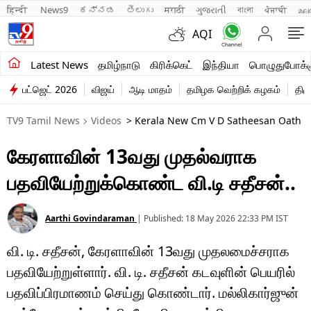
हिन्दी 
News9
ಕನ್ನಡ
తెలుగు
मराठी
ગુજરાતી
বাংলা
ਪੰਜਾਬੀ
മല
AQI
சமீபத்திய செய்திகள்
Latest News
தமிழ்நாடு
கிரிக்கெட்
இந்தியா
பொழுதுபோக்க
பட்ஜெட் 2026
விஜய்
ஆடி மாதம்
தமிழக வெற்றிக் கழகம்
திம
தமிழ்நாடு
TV9 Tamil News
Videos
> Kerala New Cm V D Satheesan Oath C
இந்தியா
கேரளாவின் 13வது முதல்வராக
உலகம்
பதவியேற்றுக்கொண்ட வி.டி சதீசன்..
விளையாட்டு
பொழுதுபோக்கு
Aarthi Govindaraman
|
Published:
18 May 2026 22:33 PM
IST
வி. டி. சதீசன், கேரளாவின் 13வது முதலமைச்சராக
லைஃப்ஸ்டைல்
பதவியேற்றுள்ளார். வி. டி. சதீசன் கடவுளின் பெயரில்
வணிகம்
பதவிப்பிரமாணம் செய்து கொண்டார். மல்லிகார்ஜுன்