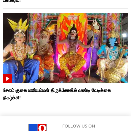
பங்கேற்பு!
சேலம் குகை மாரியம்மன் திருக்கோவில் வண்டி வேடிக்கை
நிகழ்ச்சி!
FOLLOW US ON