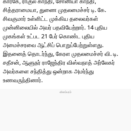
கார்கே, ராகுல் காந்தி, சோனியா காந்தி,
டெக்னாலஜி
சித்தராமையா, துணை முதலமைச்சர் டி. கே.
ஆன்மீகம்
சிவகுமார் உள்ளிட்ட முக்கிய தலைவர்கள்
முன்னிலையில் அவர் பதவியேற்றார். 14 புதிய
வைரல்
முகங்கள் உட்பட 21 பேர் கொண்ட புதிய
ஹெஃல்த்
அமைச்சரவை ஆட்சிப் பொறுப்பேற்றுள்ளது.
இதனைத் தொடர்ந்து, கேரள முதலமைச்சர் வி. டி.
ஷார்ட் வீடியோஸ்
சதீசன், ஆளுநர் ராஜேந்திர விஸ்வநாத் அர்லேகர்
வலை கதைகள்
அவர்களை சந்தித்து ஒன்றாக அமர்ந்து
உணவருந்தினார்.
போட்டோ கேலரி