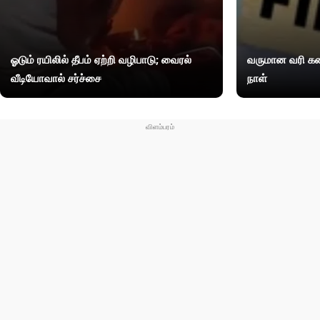
ஓடும் ரயிலில் தீபம் ஏற்றி வழிபாடு; வைரல்
வருமான வரி கண
வீடியோவால் சர்ச்சை
நாள்