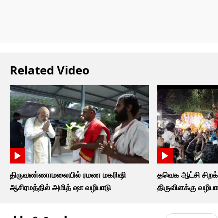
Related Video
திருவண்ணாமலையில் ரமண மகரிஷி
தவெக ஆட்சி சிறக
ஆசிரமத்தில் அமித் ஷா வழிபாடு
திருவிளக்கு வழிபா