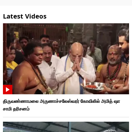
Latest Videos
திருவண்ணாமலை அருணாச்சலேஸ்வரர் கோவிலில் அமித் ஷா
சாமி தரிசனம்