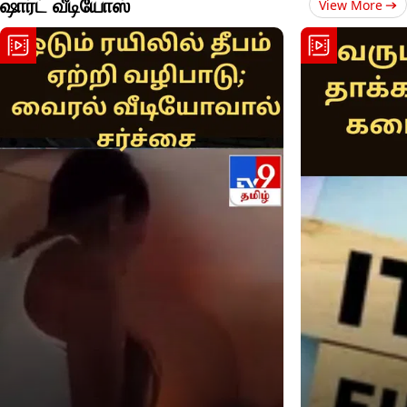
ஷார்ட் வீடியோஸ்
View More