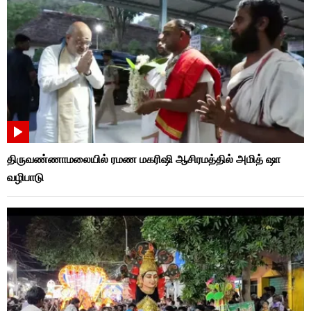
திருவண்ணாமலையில் ரமண மகரிஷி ஆசிரமத்தில் அமித் ஷா
வழிபாடு