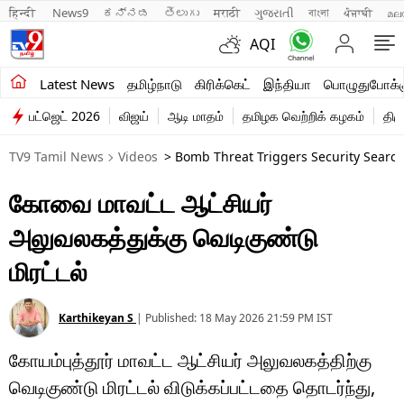
हिन्दी 
News9
ಕನ್ನಡ
తెలుగు
मराठी
ગુજરાતી
বাংলা
ਪੰਜਾਬੀ
മല
AQI
சமீபத்திய செய்திகள்
Latest News
தமிழ்நாடு
கிரிக்கெட்
இந்தியா
பொழுதுபோக்க
பட்ஜெட் 2026
விஜய்
ஆடி மாதம்
தமிழக வெற்றிக் கழகம்
திம
தமிழ்நாடு
TV9 Tamil News
Videos
> Bomb Threat Triggers Security Search
இந்தியா
கோவை மாவட்ட ஆட்சியர்
உலகம்
அலுவலகத்துக்கு வெடிகுண்டு
விளையாட்டு
மிரட்டல்
பொழுதுபோக்கு
Karthikeyan S
|
Published:
18 May 2026 21:59 PM
IST
லைஃப்ஸ்டைல்
கோயம்புத்தூர் மாவட்ட ஆட்சியர் அலுவலகத்திற்கு
வணிகம்
வெடிகுண்டு மிரட்டல் விடுக்கப்பட்டதை தொடர்ந்து,