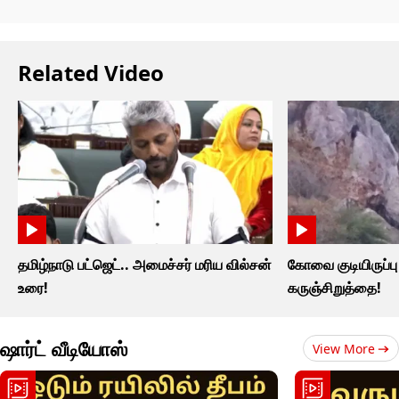
Related Video
தமிழ்நாடு பட்ஜெட்.. அமைச்சர் மரிய வில்சன்
கோவை குடியிருப்பு ப
உரை!
கருஞ்சிறுத்தை!
ஷார்ட் வீடியோஸ்
View More