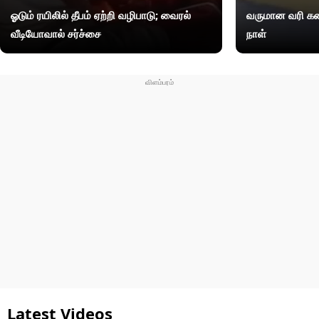
ஓடும் ரயிலில் தீபம் ஏற்றி வழிபாடு; வைரல்
வருமான வரி கண
வீடியோவால் சர்ச்சை
நாள்
Latest Videos