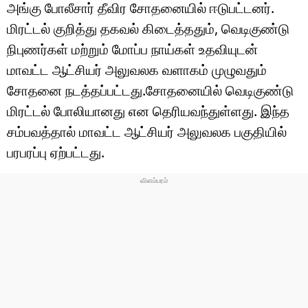
டெக்னாலஜி
அங்கு போலீசார் தீவிர சோதனையில் ஈடுபட்டனர்.
மிரட்டல் குறித்து தகவல் கிடைத்ததும், வெடிகுண்டு
ஆன்மீகம்
நிபுணர்கள் மற்றும் மோப்ப நாய்கள் உதவியுடன்
வைரல்
மாவட்ட ஆட்சியர் அலுவலக வளாகம் முழுவதும்
சோதனை நடத்தப்பட்டது.சோதனையில் வெடிகுண்டு
ஹெஃல்த்
மிரட்டல் போலியானது என தெரியவந்துள்ளது. இந்த
சம்பவத்தால் மாவட்ட ஆட்சியர் அலுவலக பகுதியில்
ஷார்ட் வீடியோஸ்
பரபரப்பு ஏற்பட்டது.
வலை கதைகள்
போட்டோ கேலரி