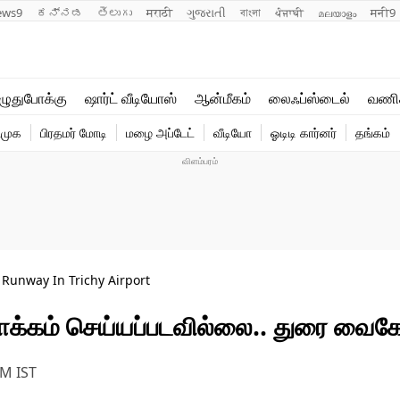
ews9
ಕನ್ನಡ
తెలుగు
मराठी
ગુજરાતી
বাংলা
ਪੰਜਾਬੀ
മലയാളം
मनी9
லைஃப்ஸ்டைல்
ஆன்மீகம்
ுதுபோக்கு
ஷார்ட் வீடியோஸ்
ஆன்மீகம்
லைஃப்ஸ்டைல்
வணி
வணிகம்
வைரல்
ிமுக
பிரதமர் மோடி
மழை அப்டேட்
வீடியோ
ஓடிடி கார்னர்
தங்கம்
டெக்னாலஜி
ஹெஃல்த்
Runway In Trichy Airport
ாக்கம் செய்யப்படவில்லை.. துரை வைகோ
PM
IST