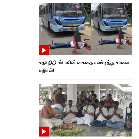
உதயநிதி ஸ்டாலின் கைதை கண்டித்து சாலை
மறியல்!