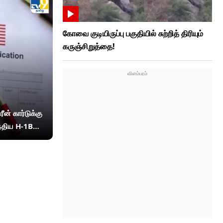
கோவை குடியிருப்பு பகுதியில் சுற்றித் திரியும்
கருஞ்சிறுத்தை!
ீன் கார்டுக்கு
இந்திய H-1B
 நம்பிக்கை