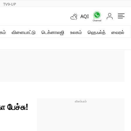
TV9-UP
AQI
ஷார்ட் வீடியோஸ்
கம்
விளையாட்டு
டெக்னாலஜி
உலகம்
ஹெஃல்த்
வைரல்
வலை கதைகள்
போட்டோ கேலரி
 பேச்சு!