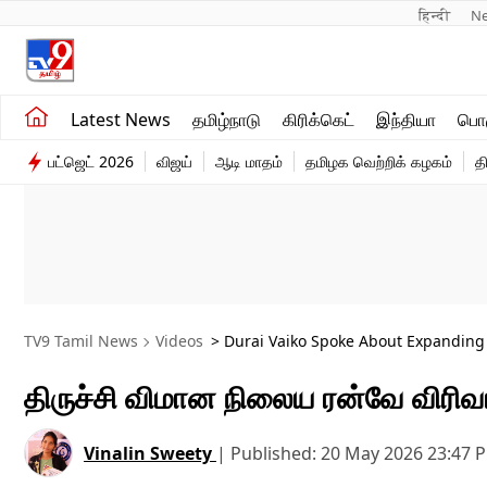
हिन्दी 
N
சமீபத்திய செய்திகள்
உலகம்
Latest News
தமிழ்நாடு
கிரிக்கெட்
இந்தியா
பொழ
தமிழ்நாடு
விளையாட்டு
பட்ஜெட் 2026
விஜய்
ஆடி மாதம்
தமிழக வெற்றிக் கழகம்
த
இந்தியா
பொழுதுபோக்கு
TV9 Tamil News
Videos
> Durai Vaiko Spoke About Expanding 
திருச்சி விமான நிலைய ரன்வே விரிவ
Vinalin Sweety
|
Published:
20 May 2026 23:47 