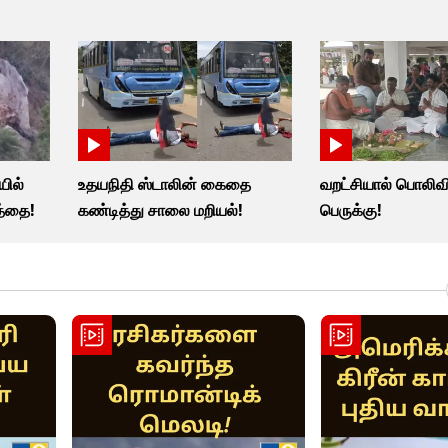
யில்
உதயநிதி ஸ்டாலின் கைதை
வறட்சியால் பொலிவி
ுத்தை!
கண்டித்து சாலை மறியல்!
பெருக்கு!