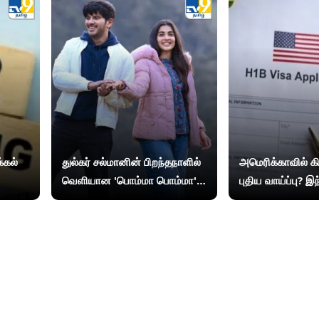
்கல்
துல்கர் சல்மானின் பிறந்தநாளில்
அமெரிக்காவில் கிர
வெளியான 'பொம்மா பொம்மா'...
புதிய வாய்ப்பு? 
ரசிகர்களை கவர்ந்த ரொமான்டிக்
விசாதாரர்களுக்கு
மெலடி!
தரும் மசோதா