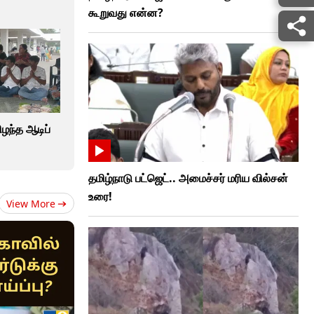
கூறுவது என்ன?
ழந்த ஆடிப்
தமிழ்நாடு பட்ஜெட்.. அமைச்சர் மரிய வில்சன்
உரை!
View More