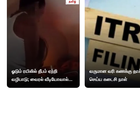
ஓடும் ரயிலில் தீபம் ஏற்றி
வருமான வரி கணக்கு தாக
வழிபாடு; வைரல் வீடியோவால்
செய்ய கடைசி நாள்
சர்ச்சை