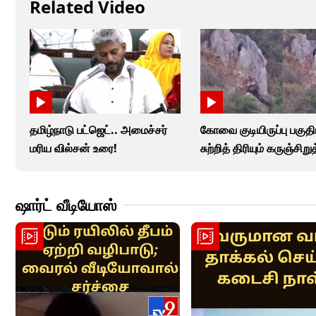
Related Video
தமிழ்நாடு பட்ஜெட்.. அமைச்சர்
கோவை குடியிருப்பு பகுதி
மரிய வில்சன் உரை!
சுற்றித் திரியும் கருஞ்சிற
ஷார்ட் வீடியோஸ்