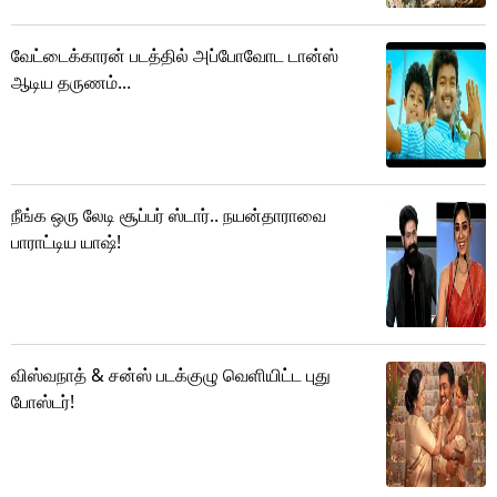
வேட்டைக்காரன் படத்தில் அப்போவோட டான்ஸ்
ஆடிய தருணம்...
நீங்க ஒரு லேடி சூப்பர் ஸ்டார்.. நயன்தாராவை
பாராட்டிய யாஷ்!
விஸ்வநாத் & சன்ஸ் படக்குழு வெளியிட்ட புது
போஸ்டர்!