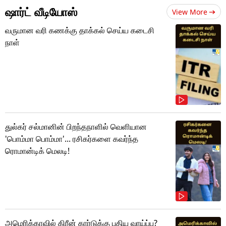
ஷார்ட் வீடியோஸ்
View More
வருமான வரி கணக்கு தாக்கல் செய்ய கடைசி
நாள்
துல்கர் சல்மானின் பிறந்தநாளில் வெளியான
'பொம்மா பொம்மா'... ரசிகர்களை கவர்ந்த
ரொமான்டிக் மெலடி!
அமெரிக்காவில் கிரீன் கார்டுக்கு புதிய வாய்ப்பு?