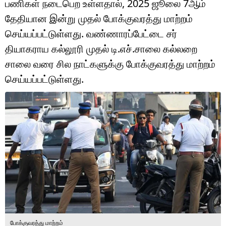
பணிகள் நடைபெற உள்ளதால், 2025 ஜூலை 7ஆம்
டெக்னாலஜி
தேதியான இன்று முதல் போக்குவரத்து மாற்றம்
ஆன்மீகம்
செய்யப்பட்டுள்ளது. வண்ணாரப்பேட்டை சர்
தியாகராய கல்லூரி முதல் டி.எச்.சாலை கல்லறை
வைரல்
சாலை வரை சில நாட்களுக்கு போக்குவரத்து மாற்றம்
ஹெஃல்த்
செய்யப்பட்டுள்ளது.
ஷார்ட் வீடியோஸ்
வலை கதைகள்
போட்டோ கேலரி
போக்குவரத்து மாற்றம்