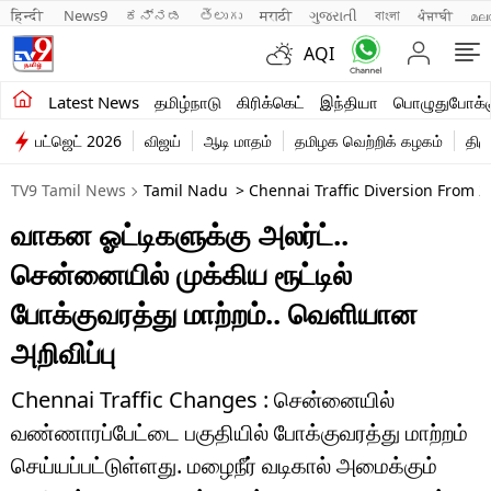
हिन्दी 
News9
ಕನ್ನಡ
తెలుగు
मराठी
ગુજરાતી
বাংলা
ਪੰਜਾਬੀ
മല
AQI
சமீபத்திய செய்திகள்
Latest News
தமிழ்நாடு
கிரிக்கெட்
இந்தியா
பொழுதுபோக்க
பட்ஜெட் 2026
விஜய்
ஆடி மாதம்
தமிழக வெற்றிக் கழகம்
திம
தமிழ்நாடு
TV9 Tamil News
Tamil Nadu
> Chennai Traffic Diversion From 
இந்தியா
வாகன ஓட்டிகளுக்கு அலர்ட்..
உலகம்
சென்னையில் முக்கிய ரூட்டில்
விளையாட்டு
போக்குவரத்து மாற்றம்.. வெளியான
அறிவிப்பு
பொழுதுபோக்கு
லைஃப்ஸ்டைல்
Chennai Traffic Changes : சென்னையில்
வண்ணாரப்பேட்டை பகுதியில் போக்குவரத்து மாற்றம்
வணிகம்
செய்யப்பட்டுள்ளது. மழைநீர் வடிகால் அமைக்கும்