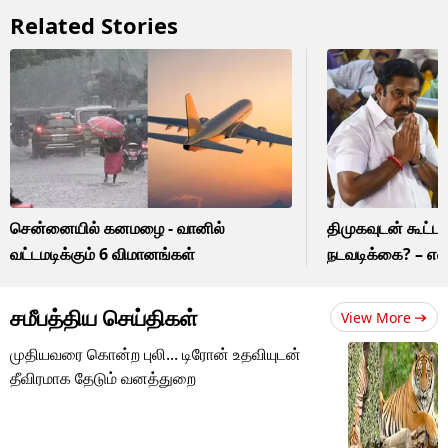
Related Stories
சென்னையில் கனமழை - வானில்
திமுகவுடன் கூட்ட
வட்டமடிக்கும் 6 விமானங்கள்
நடவடிக்கை? – எஸ
சமீபத்திய செய்திகள்
View More
முதியவரை கொன்ற புலி... டிரோன் உதவியுடன்
தீவிரமாக தேடும் வனத்துறை