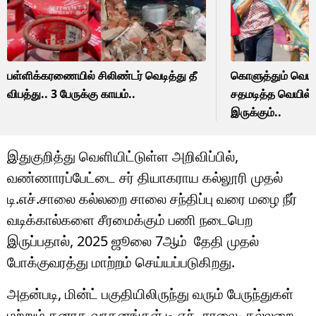
பள்ளிக்கரணையில் சிலிண்டர் வெடித்து தீ
கொளுத்தும் வெயில
விபத்து.. 3 பேருக்கு காயம்..
சதமடித்த வெயில்.
இருக்கும்..
இதுகுறித்து வெளியிட்டுள்ள அறிவிப்பில்,
வண்ணாரப்பேட்டை சர் தியாகராய கல்லூரி முதல்
டி.எச்.சாலை கல்லறை சாலை சந்திப்பு வரை மழை நீர்
வடிக்கால்களை சீரமைக்கும் பணி நடைபெற
இருப்பதால், 2025 ஜூலை 7ஆம் தேதி முதல்
போக்குவரத்து மாற்றம் செய்யப்படுகிறது.
அதன்படி, மின்ட் பகுதியிலிருந்து வரும் பேருந்துகள்
மற்றும் கனரக வாகனங்கள் டி.எச். சாலை- கல்லறை