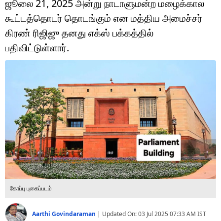
ஜூலை 21, 2025 அன்று நாடாளுமன்ற மழைக்கால
டெக்னாலஜி
கூட்டத்தொடர் தொடங்கும் என மத்திய அமைச்சர்
ஆன்மீகம்
கிரண் ரிஜிஜு தனது எக்ஸ் பக்கத்தில்
பதிவிட்டுள்ளார்.
வைரல்
ஹெஃல்த்
ஷார்ட் வீடியோஸ்
வலை கதைகள்
போட்டோ கேலரி
கோப்பு புகைப்படம்
Aarthi Govindaraman
|
Updated On:
03 Jul 2025 07:33 AM
IST