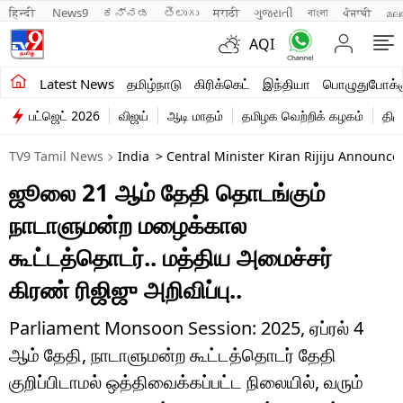
हिन्दी 
News9
ಕನ್ನಡ
తెలుగు
मराठी
ગુજરાતી
বাংলা
ਪੰਜਾਬੀ
മല
AQI
சமீபத்திய செய்திகள்
Latest News
தமிழ்நாடு
கிரிக்கெட்
இந்தியா
பொழுதுபோக்க
பட்ஜெட் 2026
விஜய்
ஆடி மாதம்
தமிழக வெற்றிக் கழகம்
திம
தமிழ்நாடு
TV9 Tamil News
India
> Central Minister Kiran Rijiju Announc
இந்தியா
ஜூலை 21 ஆம் தேதி தொடங்கும்
உலகம்
நாடாளுமன்ற மழைக்கால
விளையாட்டு
கூட்டத்தொடர்.. மத்திய அமைச்சர்
கிரண் ரிஜிஜு அறிவிப்பு..
பொழுதுபோக்கு
லைஃப்ஸ்டைல்
Parliament Monsoon Session: 2025, ஏப்ரல் 4
ஆம் தேதி, நாடாளுமன்ற கூட்டத்தொடர் தேதி
வணிகம்
குறிப்பிடாமல் ஒத்திவைக்கப்பட்ட நிலையில், வரும்