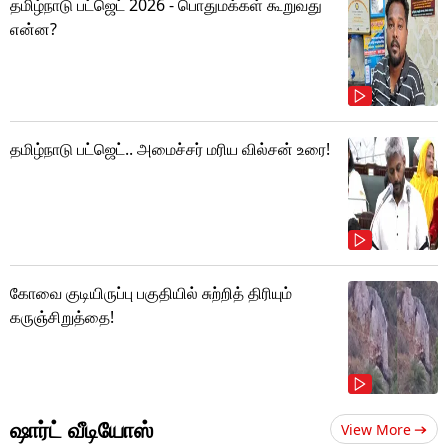
தமிழ்நாடு பட்ஜெட் 2026 - பொதுமக்கள் கூறுவது
என்ன?
தமிழ்நாடு பட்ஜெட்.. அமைச்சர் மரிய வில்சன் உரை!
கோவை குடியிருப்பு பகுதியில் சுற்றித் திரியும்
கருஞ்சிறுத்தை!
ஷார்ட் வீடியோஸ்
View More