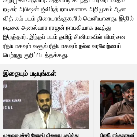
நடிகர் அபிஷன் ஜீவிந்த் நாயகனாக அறிமுகம் ஆன
வித் லவ் படம் திரையரங்குகளில் வெளியானது. இதில்
நடிகை அனஸ்வரா ராஜன் நாயகியாக நடித்து
இருந்தார். இந்தப் படம் தமிழ் சினிமாவில் விமர்சன
ரீதியாகவும் வசூல் ரீதியாகவும் நல்ல வரவேற்பைப்
பெற்றது குறிப்பிடத்தக்கது.
இதையும் படியுங்கள்
முதலமைச்சர் ஜோசப் விஜயை புகழ்ந்து
பிரதீப் ரங்கநாதனி