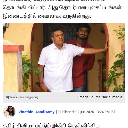
டெக்னாலஜி
தொடங்கி விட்டார். அது தொடர்பான புகைப்படங்கள்
ஆன்மீகம்
இணையத்தில் வைரலாகி வருகின்றது.
வைரல்
ஹெஃல்த்
ஷார்ட் வீடியோஸ்
வலை கதைகள்
போட்டோ கேலரி
அபிஷன் - சிவராஜ்குமார்
Image Source: social media
Vinothini Aandisamy
|
Published:
02 Jun 2026 13:24 PM
IST
தமிழ் சினிமா மட்டும் இன்றி தென்னிந்திய