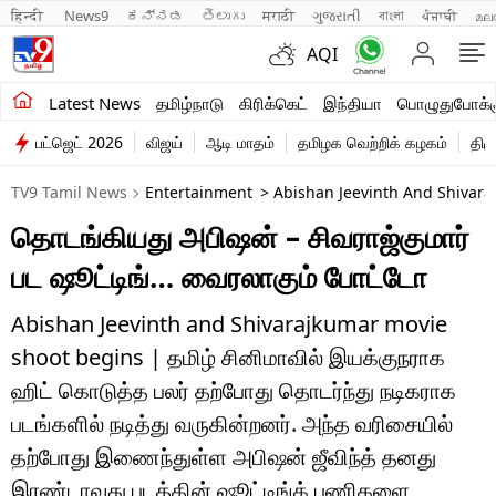
हिन्दी 
News9
ಕನ್ನಡ
తెలుగు
मराठी
ગુજરાતી
বাংলা
ਪੰਜਾਬੀ
മല
AQI
சமீபத்திய செய்திகள்
Latest News
தமிழ்நாடு
கிரிக்கெட்
இந்தியா
பொழுதுபோக்க
பட்ஜெட் 2026
விஜய்
ஆடி மாதம்
தமிழக வெற்றிக் கழகம்
திம
தமிழ்நாடு
TV9 Tamil News
Entertainment
> Abishan Jeevinth And Shivara
இந்தியா
தொடங்கியது அபிஷன் – சிவராஜ்குமார்
உலகம்
பட ஷூட்டிங்… வைரலாகும் போட்டோ
விளையாட்டு
Abishan Jeevinth and Shivarajkumar movie
பொழுதுபோக்கு
shoot begins | தமிழ் சினிமாவில் இயக்குநராக
ஹிட் கொடுத்த பலர் தற்போது தொடர்ந்து நடிகராக
லைஃப்ஸ்டைல்
படங்களில் நடித்து வருகின்றனர். அந்த வரிசையில்
வணிகம்
தற்போது இணைந்துள்ள அபிஷன் ஜீவிந்த் தனது
இரண்டாவது படத்தின் ஷூட்டிங்க் பணிகளை