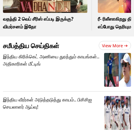
வதந்தி 2 வெப் சீரிஸ் எப்படி இருக்கு?
ரீ- ரிலீஸாகிறது திர
விமர்சனம் இதோ
எப்போது தெரியுமா
சமீபத்திய செய்திகள்
View More
இந்திய கிரிக்கெட் அணியை துரத்தும் காயங்கள்..
அதிகாரிகள் மீட்டிங்
இந்திய வீரர்கள் அடுத்தடுத்து காயம்.. பிசிசிஐ
செயலாளர் ஆய்வு!