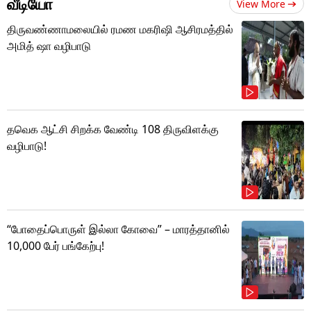
வீடியோ
View More
திருவண்ணாமலையில் ரமண மகரிஷி ஆசிரமத்தில்
அமித் ஷா வழிபாடு
தவெக ஆட்சி சிறக்க வேண்டி 108 திருவிளக்கு
வழிபாடு!
“போதைப்பொருள் இல்லா கோவை” – மாரத்தானில்
10,000 பேர் பங்கேற்பு!