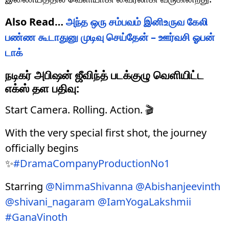
Also Read…
அந்த ஒரு சம்பவம் இனிஉருவ கேலி
பண்ண கூடாதுனு முடிவு செய்தேன் – ஊர்வசி ஓபன்
டாக்
நடிகர் அபிஷன் ஜீவிந்த் படக்குழு வெளியிட்ட
எக்ஸ் தள பதிவு:
Start Camera. Rolling. Action. 🎬
With the very special first shot, the journey
officially begins
✨
#DramaCompanyProductionNo1
Starring
@NimmaShivanna
@Abishanjeevinth
@shivani_nagaram
@IamYogaLakshmii
#GanaVinoth