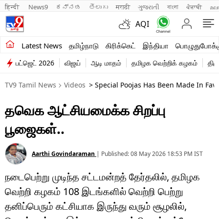
हिन्दी 
News9
ಕನ್ನಡ
తెలుగు
मराठी
ગુજરાતી
বাংলা
ਪੰਜਾਬੀ
മല
AQI
சமீபத்திய செய்திகள்
Latest News
தமிழ்நாடு
கிரிக்கெட்
இந்தியா
பொழுதுபோக்க
பட்ஜெட் 2026
விஜய்
ஆடி மாதம்
தமிழக வெற்றிக் கழகம்
திம
தமிழ்நாடு
TV9 Tamil News
Videos
> Special Poojas Has Been Made In Fav
இந்தியா
தவெக ஆட்சியமைக்க சிறப்பு
உலகம்
பூஜைகள்..
விளையாட்டு
பொழுதுபோக்கு
Aarthi Govindaraman
|
Published:
08 May 2026 18:53 PM
IST
நடைபெற்று முடிந்த சட்டமன்றத் தேர்தலில், தமிழக
லைஃப்ஸ்டைல்
வெற்றி கழகம் 108 இடங்களில் வெற்றி பெற்று
வணிகம்
தனிப்பெரும் கட்சியாக இருந்து வரும் சூழலில்,