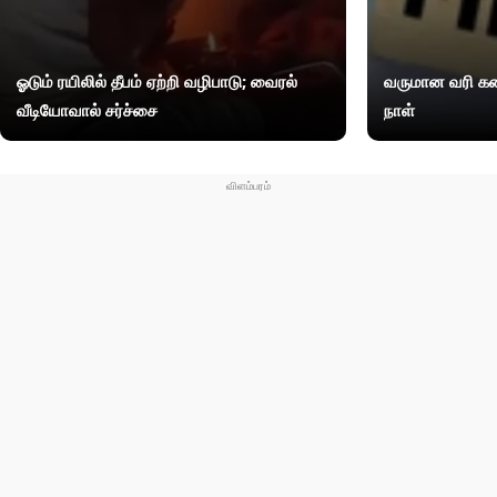
ஓடும் ரயிலில் தீபம் ஏற்றி வழிபாடு; வைரல்
வருமான வரி கண
வீடியோவால் சர்ச்சை
நாள்