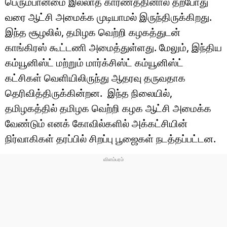
பெரும்பான்மை இல்லாத காரணத்தினால் தற்போது
டெக்னாலஜி
வரை ஆட்சி அமைக்க முடியாமல் இருந்திருக்கிறது.
ஆன்மீகம்
இந்த சூழலில், தமிழக வெற்றி கழகத்துடன்
காங்கிரஸ் கூட்டணி அமைத்துள்ளது. மேலும், இந்திய
வைரல்
கம்யூனிஸ்ட் மற்றும் மார்க்சிஸ்ட் கம்யூனிஸ்ட்
ஹெஃல்த்
கட்சிகள் வெளியிலிருந்து ஆதரவு தருவதாக
தெரிவித்திருக்கின்றன. இந்த நிலையில்,
ஷார்ட் வீடியோஸ்
தமிழகத்தில் தமிழக வெற்றி கழக ஆட்சி அமைக்க
வலை கதைகள்
வேண்டும் எனக் கோவில்களில் அக்கட்சியின்
நிர்வாகிகள் தரப்பில் சிறப்பு பூஜைகள் நடத்தப்பட்டன.
போட்டோ கேலரி