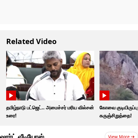
Related Video
தமிழ்நாடு பட்ஜெட்.. அமைச்சர் மரிய வில்சன்
கோவை குடியிருப்பு ப
உரை!
கருஞ்சிறுத்தை!
ஷார்ட் வீடியோஸ்
View More