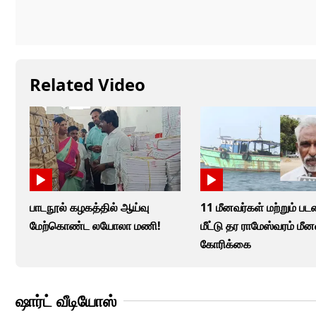
Related Video
பாடநூல் கழகத்தில் ஆய்வு
11 மீனவர்கள் மற்றும் ப
மேற்கொண்ட லயோலா மணி!
மீட்டு தர ராமேஸ்வரம் மீ
கோரிக்கை
ஷார்ட் வீடியோஸ்