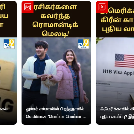
்கல்
துல்கர் சல்மானின் பிறந்தநாளில்
அமெரிக்காவில் கிர
வெளியான 'பொம்மா பொம்மா'...
புதிய வாய்ப்பு? 
ரசிகர்களை கவர்ந்த ரொமான்டிக்
விசாதாரர்களுக்கு
மெலடி!
தரும் மசோதா