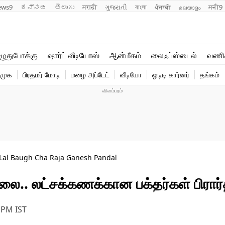
ews9
ಕನ್ನಡ
తెలుగు
मराठी
ગુજરાતી
বাংলা
ਪੰਜਾਬੀ
മലയാളം
मनी9
லைஃப்ஸ்டைல்
ஆன்மீகம்
ுதுபோக்கு
ஷார்ட் வீடியோஸ்
ஆன்மீகம்
லைஃப்ஸ்டைல்
வணி
வணிகம்
வைரல்
ிமுக
பிரதமர் மோடி
மழை அப்டேட்
வீடியோ
ஓடிடி கார்னர்
தங்கம்
டெக்னாலஜி
ஹெஃல்த்
 Lal Baugh Cha Raja Ganesh Pandal
ிலை.. லட்சக்கணக்கான பக்தர்கள் பிரா
6 PM
IST