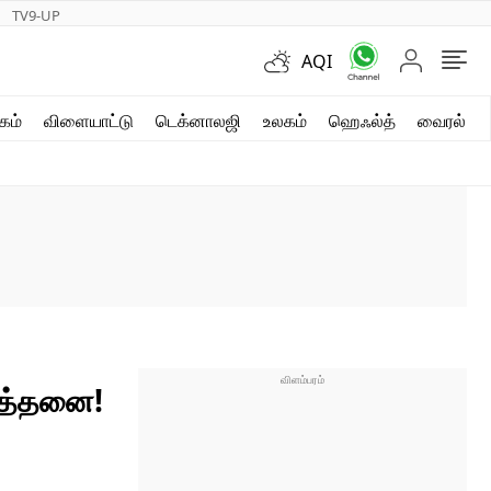
TV9-UP
AQI
ஷார்ட் வீடியோஸ்
கம்
விளையாட்டு
டெக்னாலஜி
உலகம்
ஹெஃல்த்
வைரல்
வலை கதைகள்
போட்டோ கேலரி
ர்த்தனை!