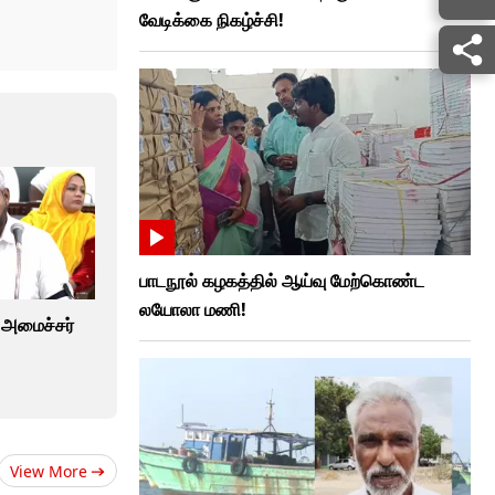
வேடிக்கை நிகழ்ச்சி!
பாடநூல் கழகத்தில் ஆய்வு மேற்கொண்ட
லயோலா மணி!
. அமைச்சர்
View More