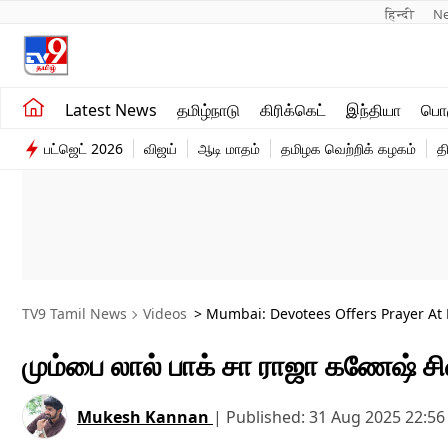
हिन्दी 
N
சமீபத்திய செய்திகள்
உலகம்
Latest News
தமிழ்நாடு
கிரிக்கெட்
இந்தியா
பொழ
தமிழ்நாடு
விளையாட்டு
பட்ஜெட் 2026
விஜய்
ஆடி மாதம்
தமிழக வெற்றிக் கழகம்
த
இந்தியா
பொழுதுபோக்கு
TV9 Tamil News
Videos
> Mumbai: Devotees Offers Prayer At
மும்பை லால் பாக் சா ராஜா கணேஷ் ச
Mukesh Kannan
|
Published:
31 Aug 2025 22:5